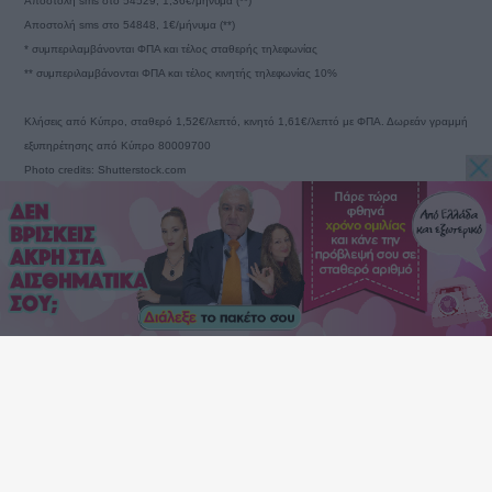
Αποστολή sms στο 54529, 1,36€/μήνυμα (**)
Αποστολή sms στο 54848, 1€/μήνυμα (**)
* συμπεριλαμβάνονται ΦΠΑ και τέλος σταθερής τηλεφωνίας
** συμπεριλαμβάνονται ΦΠΑ και τέλος κινητής τηλεφωνίας 10%
Κλήσεις από Κύπρο, σταθερό 1,52€/λεπτό, κινητό 1,61€/λεπτό με ΦΠΑ. Δωρεάν γραμμή
εξυπηρέτησης από Κύπρο 80009700
Photo credits: Shutterstock.com