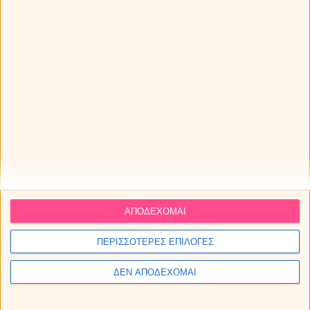
Μηνιαίες αισθηματικές προβλέψεις Αυγούστου 2026, από
την Κατερίνα (Video).
Αισθηματικές αστρολογικές προβλέψεις Αυγούστου 2026.
ΑΠΟΔΕΧΟΜΑΙ
ΠΕΡΙΣΣΟΤΕΡΕΣ ΕΠΙΛΟΓΕΣ
ΔΕΝ ΑΠΟΔΕΧΟΜΑΙ