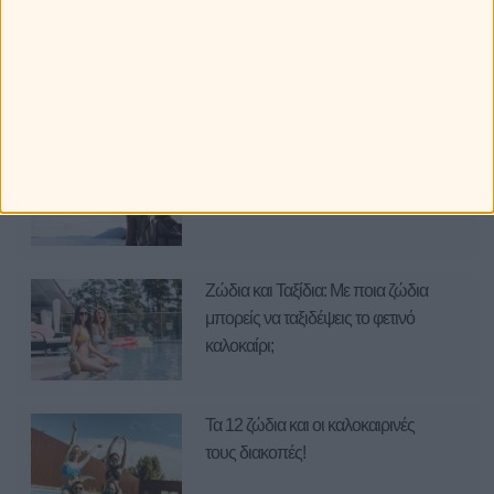
Ότι Παίζει
Ετοιμάζω ταξίδι... Οι προορισμοί
για τα 12 ζώδια.
Ζώδια και Ταξίδια: Με ποια ζώδια
μπορείς να ταξιδέψεις το φετινό
καλοκαίρι;
Τα 12 ζώδια και οι καλοκαιρινές
τους διακοπές!