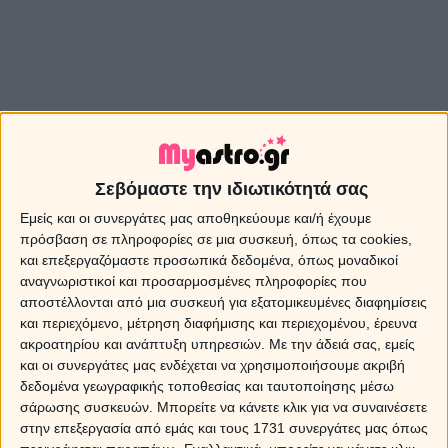
Σεβόμαστε την ιδιωτικότητά σας
Εμείς και οι συνεργάτες μας αποθηκεύουμε και/ή έχουμε
πρόσβαση σε πληροφορίες σε μια συσκευή, όπως τα cookies,
και επεξεργαζόμαστε προσωπικά δεδομένα, όπως μοναδικοί
αναγνωριστικοί και προσαρμοσμένες πληροφορίες που
αποστέλλονται από μια συσκευή για εξατομικευμένες διαφημίσεις
και περιεχόμενο, μέτρηση διαφήμισης και περιεχομένου, έρευνα
ακροατηρίου και ανάπτυξη υπηρεσιών.
Με την άδειά σας, εμείς
και οι συνεργάτες μας ενδέχεται να χρησιμοποιήσουμε ακριβή
Τα άστρα την Παρασκευή, 28 Σεπτεμβρίου 2012.
Ο
δεδομένα γεωγραφικής τοποθεσίας και ταυτοποίησης μέσω
Ήλιος σε αντίθεση με τον Ουρανό και τετράγωνο με τον
σάρωσης συσκευών. Μπορείτε να κάνετε κλικ για να συναινέσετε
Πλούτωνα.
στην επεξεργασία από εμάς και τους 1731 συνεργάτες μας όπως