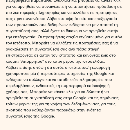
περιγράφεται παραπάνω. Εναλλακτικά, μπορείτε να κάνετε κλικ
Η Σελήνη στους Ιχθείς σήμερα, φέρνει στην επιφάνεια
για να αρνηθείτε να συναινέσετε ή να αποκτήσετε πρόσβαση σε
την ρομαντική μας πλευρά,
αυτήν που έχει ανάγκη να
πιο λεπτομερείς πληροφορίες και να αλλάξετε τις προτιμήσεις
ονειροπολήσει και να αφεθεί στο δικό της παραμύθι, έτσι
σας πριν συναινέσετε.
Λάβετε υπόψη ότι κάποια επεξεργασία
των προσωπικών σας δεδομένων ενδέχεται να μην απαιτεί τη
όπως το έχει φτιάξει η άλλη μας πλευρά η εσωτερική και
συγκατάθεσή σας, αλλά έχετε το δικαίωμα να αρνηθείτε αυτήν
ευαίσθητη…
την επεξεργασία. Οι προτιμήσεις σαςθα ισχύουν μόνο για αυτόν
τον ιστότοπο. Μπορείτε να αλλάξετε τις προτιμήσεις σας ή να
Ωστόσο, έπειτα από τις “ερωτικές αναταράξεις” των
ανακαλέσετε τη συγκατάθεσή σας ανά πάσα στιγμή
προηγούμενων ημερών και τα παιχνίδια της Αφροδίτης με
επιστρέφοντας σε αυτόν τον ιστότοπο και κάνοντας κλικ στο
τον Άρη, που μας έκαναν άνω κάτω, τα γεγονότα που
κουμπί "Απορρήτου" στο κάτω μέρος της ιστοσελίδας.
προετοιμάζονται στους Ουρανούς έχουν την δυναμική ενός
Λάβετε επίσης υπόψη ότι αυτός ο ιστότοπος/η εφαρμογή
κεραυνού, με την ένταση χιλιάδων βολτ… μια και
το
χρησιμοποιεί μία ή περισσότερες υπηρεσίες της Google και
Σάββατο ολοκληρώνεται η αντίθεση του Ήλιου με τον
ενδέχεται να συλλέγει και να αποθηκεύει πληροφορίες που
Ουρανό και το τετράγωνό του με τον Πλούτωνα!
περιλαμβάνουν, ενδεικτικά, τη συμπεριφορά επίσκεψης ή
χρήσης σας. Μπορείτε να κάνετε κλικ για να δώσετε ή να
Οι ανατρεπτικές όψεις του Ουρανού
αρνηθείτε τη συγκατάθεσή σας στην Google και τις σημάνσεις
τρίτων μερών της για τη χρήση των δεδομένων σας για τους
Το ξαφνικό, το απρόσμενο και το ανατρεπτικό,
σκοπούς που καθορίζονται παρακάτω στην ενότητα
εισβάλουν στις ζωές μας, δημιουργώντας καταστάσεις
συγκατάθεσης της Google.
που κυριολεκτικά από το πουθενά αλλάζουν τα μέχρι
τώρα δεδομένα μας!
Τα παιχνίδια εξουσίας λειτουργού