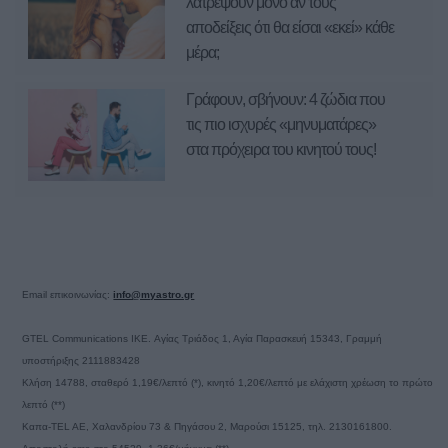
λατρέψουν μόνο αν τους
αποδείξεις ότι θα είσαι «εκεί» κάθε
μέρα;
Γράφουν, σβήνουν: 4 ζώδια που
τις πιο ισχυρές «μηνυματάρες»
στα πρόχειρα του κινητού τους!
Email επικοινωνίας:
info@myastro.gr
GTEL Communications IKE. Αγίας Τριάδος 1, Αγία Παρασκευή 15343, Γραμμή
υποστήριξης 2111883428
Κλήση 14788, σταθερό 1,19€/λεπτό (*), κινητό 1,20€/λεπτό με ελάχιστη χρέωση το πρώτο
λεπτό (**)
Καπα-TEL AE, Χαλανδρίου 73 & Πηγάσου 2, Μαρούσι 15125, τηλ. 2130161800.