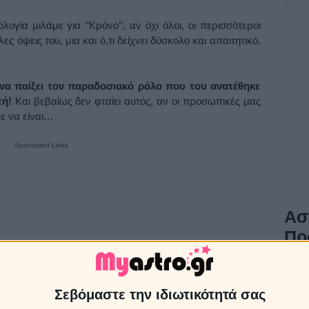
ογία μιλάμε για ‘‘Κρόνο’’, αν όχι όλοι, οι περισσότεροι
 όψεις του, μια και ό,τι δείχνει δύσκολο και απαιτητικό,
 να παίξει τον παραδοσιακό ρόλο που του ανατέθηκε
τή!
Και βεβαίως δεν φταίει αυτός, αν οι προσωπικές μας
πε να είναι…
Sponsored Links
Ασ
Πρ
Τα ζώ
06/0
Σεβόμαστε την ιδιωτικότητά σας