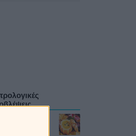
τρολογικές
οβλέψεις
δια την Πέμπτη
8/2026