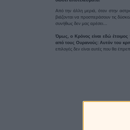
Από την άλλη μεριά, όταν στην αστρολ
βιάζονται να προσπεράσουν τις δύσκολες
συνήθως δεν μας αρέσει…
Όμως, ο Κρόνος είναι εδώ έτοιμος
από τους Ουρανούς: Αυτόν του κρι
επιλογές δεν είναι αυτές που θα έπρε