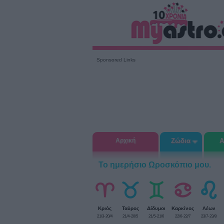
Sponsored Links
Αρχική
Ζώδια
Α
Το ημερήσιο Ωροσκόπιο μου.
Κριός
Ταύρος
Δίδυμοι
Καρκίνος
Λέων
21/3-20/4
21/4-20/5
21/5-21/6
22/6-22/7
23/7-23/8