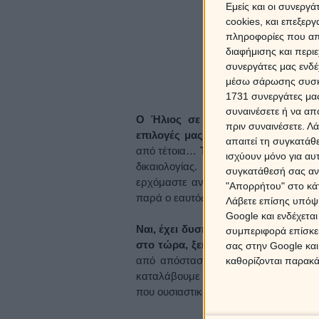
Εμείς και οι συνεργ
cookies, και επεξε
πληροφορίες που απο
διαφήμισης και περι
συνεργάτες μας ενδέ
μέσω σάρωσης συσκευ
Το τε
1731 συνεργάτες μας
συναινέσετε ή να απ
Ο Ήλιος σε τετράγωνο με τον Κρ
πριν συναινέσετε.
Λά
επιλογές μας
, συνειδητά ή ασυνείδητ
απαιτεί τη συγκατάθ
από τέτοια…
Το έκανες; Θα το πληρ
ισχύουν μόνο για αυ
δικαιολογίας. Κι εδώ συνειδητοποιο
συγκατάθεσή σας ανά
ερχόμαστε αντιμέτωποι, πως ο μοναδ
"Απορρήτου" στο κάτ
παρά ο εαυτός μας, αυτός που οδηγεί
Λάβετε επίσης υπόψη
Google και ενδέχετα
Ναι, έχει δυσκολία τόσο η ημέρα, όσ
συμπεριφορά επίσκεψ
στο τώρα, ξεκαθαρίζοντας το τοπίο
σας στην Google και
από απόσταση όλες τις περιόδους, π
καθορίζονται παρακ
καταλάβουμε πως ναι, μπορεί να υπάρ
που ουσιαστικά δεν είχαμε το θάρρος 