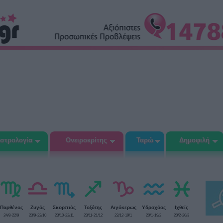
στρολογία
Ονειροκρίτης
Ταρώ
Δημοφιλή
Παρθένος
Ζυγός
Σκορπιός
Τοξότης
Αιγόκερως
Υδροχόος
Ιχθείς
24/8-22/9
23/9-22/10
23/10-22/11
23/11-21/12
22/12-19/1
20/1-19/2
20/2-20/3