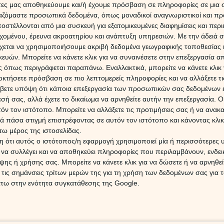
άτες μας αποθηκεύουμε και/ή έχουμε πρόσβαση σε πληροφορίες σε μια
ργαζόμαστε προσωπικά δεδομένα, όπως μοναδικοί αναγνωριστικοί και 
στέλλονται από μια συσκευή για εξατομικευμένες διαφημίσεις και περ
ΔΩΡΕ
εχομένου, έρευνα ακροατηρίου και ανάπτυξη υπηρεσιών.
Με την άδειά σα
Χρίστ
χεται να χρησιμοποιήσουμε ακριβή δεδομένα γεωγραφικής τοποθεσίας 
έκλει
ών. Μπορείτε να κάνετε κλικ για να συναινέσετε στην επεξεργασία απ
τράγωνο Ήλιου-Κρόνου
 όπως περιγράφεται παραπάνω. Εναλλακτικά, μπορείτε να κάνετε κλικ γ
οκτήσετε πρόσβαση σε πιο λεπτομερείς πληροφορίες και να αλλάξετε τι
16 Ιο
όνο σήμερα και βρισκόμαστε αντιμέτωποι με τις
βετε υπόψη ότι κάποια επεξεργασία των προσωπικών σας δεδομένων ε
α, μια και ο ‘‘παππούς’’ του ζωδιακού δεν καταλαβαίνει
εσή σας, αλλά έχετε το δικαίωμα να αρνηθείτε αυτήν την επεξεργασία. 
Άρης 
ώσεις
, είναι η απάντησή του, χωρίς να επιδέχεται καμίας
Αυγο
τόν τον ιστότοπο. Μπορείτε να αλλάξετε τις προτιμήσεις σας ή να ανακα
Σεπτ
ύμε –συνήθως – μέσα από τις δυσκολίες με τις οποίες
 πάσα στιγμή επιστρέφοντας σε αυτόν τον ιστότοπο και κάνοντας κλι
Προβλ
ικός και καθ’ όλα υπεύθυνος δεν είναι κανένας άλλος
ω μέρος της ιστοσελίδας.
 το όχημα της ζωής μας…
 ότι αυτός ο ιστότοπος/η εφαρμογή χρησιμοποιεί μία ή περισσότερες 
6 Αυγ
ι να συλλέγει και να αποθηκεύει πληροφορίες που περιλαμβάνουν, ενδεικ
ο και οι επόμενες, μια και η όψη δεν εξαντλείται μόνο
ης ή χρήσης σας. Μπορείτε να κάνετε κλικ για να δώσετε ή να αρνηθε
Η Αφ
 συχνά με σκληρό τρόπο, αλλά ουσιαστικό!
Αν δούμε
τον 
 τις σημάνσεις τρίτων μερών της για τη χρήση των δεδομένων σας για
επηρε
ου το άγγιγμα του Κρόνου ‘‘έπιασε’’ τις ζωές μας, θα
άτω στην ενότητα συγκατάθεσης της Google.
χει δυσκολία, όμως ήταν αυτό που έπρεπε να γίνει και
να το ξεκαθαρίσουμε μόνοι μας!
6 Αυγ