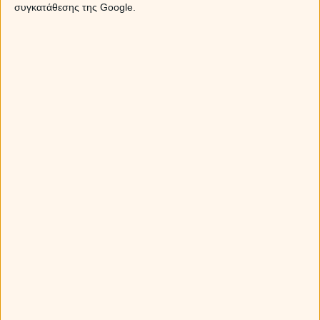
συγκατάθεσης της Google.
Την θετική της ενέργεια μας στέλνει η σημερινή ημέρα, μια
και
η Σελήνη στο ζώδιο του Λέοντα φροντίζει να μα
προμηθεύσει με αρκετή αισιοδοξία και καλή διάθεση
.
Σελήνη σε εξάγωνο με Ήλιο
Sponsored Links