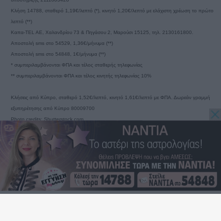
Κλήση 14788, σταθερό 1,19€/λεπτό (*), κινητό 1,20€/λεπτό με ελάχιστη χρέωση το πρώτο
λεπτό (**)
Καπα-TEL AE, Χαλανδρίου 73 & Πηγάσου 2, Μαρούσι 15125, τηλ. 2130161800.
Αποστολή sms στο 54529, 1,36€/μήνυμα (**)
Αποστολή sms στο 54848, 1€/μήνυμα (**)
* συμπεριλαμβάνονται ΦΠΑ και τέλος σταθερής τηλεφωνίας
** συμπεριλαμβάνονται ΦΠΑ και τέλος κινητής τηλεφωνίας 10%
Κλήσεις από Κύπρο, σταθερό 1,52€/λεπτό, κινητό 1,61€/λεπτό με ΦΠΑ. Δωρεάν γραμμή
εξυπηρέτησης από Κύπρο 80009700
Photo credits: Shutterstock.com