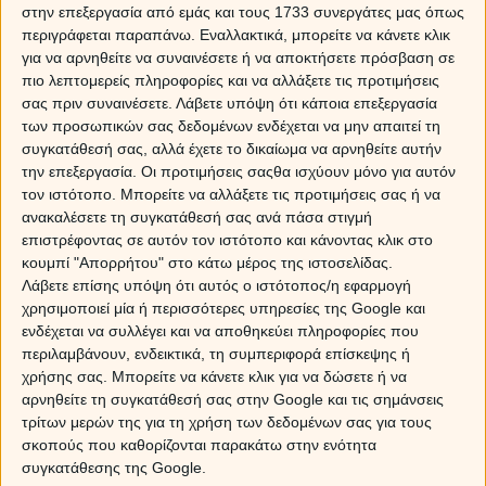
στην επεξεργασία από εμάς και τους 1733 συνεργάτες μας όπως
τον Ποσειδώνα σήμερα, αναστατώνει τον ψυχικό και
περιγράφεται παραπάνω. Εναλλακτικά, μπορείτε να κάνετε κλικ
συναισθηματικό μας κόσμο
και δημιουργεί μια ιδιαίτερη
για να αρνηθείτε να συναινέσετε ή να αποκτήσετε πρόσβαση σε
τάση για ευαισθησία… Γινόμαστε περισσότερο ευάλωτοι
πιο λεπτομερείς πληροφορίες και να αλλάξετε τις προτιμήσεις
σε εξωτερικά ερεθίσματα, με μια έντονη διάθεση
σας πριν συναινέσετε.
Λάβετε υπόψη ότι κάποια επεξεργασία
προσφοράς στους γύρω μας ή σε όποιον ζητήσει τη
των προσωπικών σας δεδομένων ενδέχεται να μην απαιτεί τη
βοήθειά μας!
συγκατάθεσή σας, αλλά έχετε το δικαίωμα να αρνηθείτε αυτήν
την επεξεργασία. Οι προτιμήσεις σαςθα ισχύουν μόνο για αυτόν
Αυτό μπορεί να ακούγεται ωραίο και να είναι, ωστόσο
τον ιστότοπο. Μπορείτε να αλλάξετε τις προτιμήσεις σας ή να
κρύβει και παγίδες, που θα πρέπει να προσέξουμε, καθώς
ανακαλέσετε τη συγκατάθεσή σας ανά πάσα στιγμή
όπου συμμετέχει ο Ποσειδώνας, χτυπά πάντα ένα
επιστρέφοντας σε αυτόν τον ιστότοπο και κάνοντας κλικ στο
καμπανάκι προειδοποίησης:
Προσοχή στις εξαπατήσεις
κουμπί "Απορρήτου" στο κάτω μέρος της ιστοσελίδας.
και τα ψέματα!
Εκεί που πας να κάνεις το καλό
Λάβετε επίσης υπόψη ότι αυτός ο ιστότοπος/η εφαρμογή
βρίσκεσαι μπλεγμένος ή, για να το πούμε πιο απλά,
χρησιμοποιεί μία ή περισσότερες υπηρεσίες της Google και
εξαπατημένος!
ενδέχεται να συλλέγει και να αποθηκεύει πληροφορίες που
περιλαμβάνουν, ενδεικτικά, τη συμπεριφορά επίσκεψης ή
Και σε ό,τι αφορά στον οικονομικό τομέα,
τα ζητήματα
χρήσης σας. Μπορείτε να κάνετε κλικ για να δώσετε ή να
που παρουσιάζονται ή αυτά που μας υπόσχονται χρήζουν
αρνηθείτε τη συγκατάθεσή σας στην Google και τις σημάνσεις
διερεύνησης και μιας επιφυλακτικής στάσης, μια και το
τρίτων μερών της για τη χρήση των δεδομένων σας για τους
σκοπούς που καθορίζονται παρακάτω στην ενότητα
προσωπικό κίνητρο για κέδρος είναι ισχυρό και το
συγκατάθεσης της Google.
παρασκήνιο που δημιουργεί, μπορεί να έχει πολλές