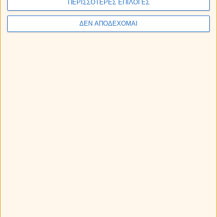
ΠΕΡΙΣΣΟΤΕΡΕΣ ΕΠΙΛΟΓΕΣ
ΔΕΝ ΑΠΟΔΕΧΟΜΑΙ
Άρης στον Καρκίνο από τις 11 Αυγούστου ως 28
Σεπτεμβρίου 2026. Προβλέψεις για τα ζώδια.
Η Αφροδίτη σε τρίγωνο με τον Πλούτωνα: Πως θα
επηρεάσει το ζώδιό σου;