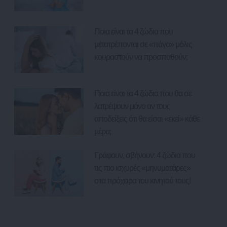
Ποια είναι τα 4 ζώδια που
μετατρέπονται σε «πάγο» μόλις
κουραστούν να προσπαθούν;
Ποια είναι τα 4 ζώδια που θα σε
λατρέψουν μόνο αν τους
αποδείξεις ότι θα είσαι «εκεί» κάθε
μέρα;
Γράφουν, σβήνουν: 4 ζώδια που
τις πιο ισχυρές «μηνυματάρες»
στα πρόχειρα του κινητού τους!