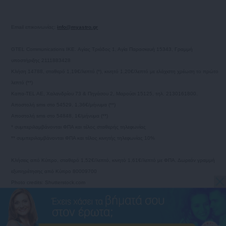
Email επικοινωνίας:
info@myastro.gr
GTEL Communications IKE. Αγίας Τριάδος 1, Αγία Παρασκευή 15343, Γραμμή
υποστήριξης 2111883428
Κλήση 14788, σταθερό 1,19€/λεπτό (*), κινητό 1,20€/λεπτό με ελάχιστη χρέωση το πρώτο
λεπτό (**)
Καπα-TEL AE, Χαλανδρίου 73 & Πηγάσου 2, Μαρούσι 15125, τηλ. 2130161800.
Αποστολή sms στο 54529, 1,36€/μήνυμα (**)
Αποστολή sms στο 54848, 1€/μήνυμα (**)
* συμπεριλαμβάνονται ΦΠΑ και τέλος σταθερής τηλεφωνίας
** συμπεριλαμβάνονται ΦΠΑ και τέλος κινητής τηλεφωνίας 10%
Κλήσεις από Κύπρο, σταθερό 1,52€/λεπτό, κινητό 1,61€/λεπτό με ΦΠΑ. Δωρεάν γραμμή
εξυπηρέτησης από Κύπρο 80009700
Photo credits: Shutterstock.com