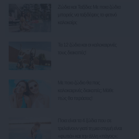
Ζώδια και Ταξίδια: Με ποια ζώδια
μπορείς να ταξιδέψεις το φετινό
καλοκαίρι;
Τα 12 ζώδια και οι καλοκαιρινές
τους διακοπές!
Με ποιο ζώδιο θα πας
καλοκαιρινές διακοπές; Μάθε
πώς θα περάσεις!
Ποια είναι τα 4 ζώδια που σε
τρελαίνουν γιατί τη μια στιγμή είναι
«φωτιά» και την άλλη «πάγος»;