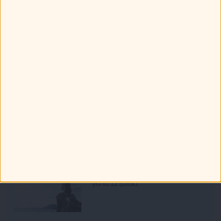
Greek καμάκι! Ποια ατάκα χρησιμοποιούν τα ζώδια;
Πώς ξεχωρίζεις τα 12 ζώδια στην παραλία!
Τα ζώδια πάνε διακοπές: Τα καλύτερα και τα χειρότερα που
μπορεί να τους προκύψουν!
Τα 12 ζώδια και οι καλοκαιρινές τους επιθυμίες!
Πως συμπεριφέρονται τα ζώδια στην παραλία;
Ότι Παίζει
Ετοιμάζω ταξίδι... Οι προορισμοί
για τα 12 ζώδια.