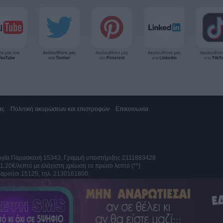
ας
Πολιτική ακυρώσεων και επιστροφών
Επικοινωνία
 Αγία Παρασκευή 15343, Γραμμή υποστήριξης 2111883428
 1,20€/λεπτό με ελάχιστη χρέωση το πρώτο λεπτό (**)
αρούσι 15125, τηλ. 2130161800.
ς τηλεφωνίας
ς τηλεφωνίας 10%
ινητό 1,61€/λεπτό με ΦΠΑ. Δωρεάν γραμμή εξυπηρέτησης από Κύπρο 80009700