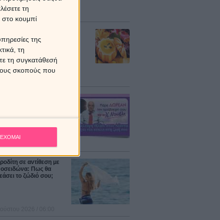
λέσετε τη
κ στο κουμπί
αδιαίες προβλέψεις -
υπηρεσίες της
 εβδομάδας 10/08 -
8
τικά, τη
ίτε τη συγκατάθεσή
 τους σκοπούς που
ΑΝ πρόβλεψη από τον
ο Ντούβλη για την
ψη Ηλίου στον Λέοντα!
ΕΧΟΜΑΙ
υλίου 2026 / 14:00
οδίτη σε αντίθεση με
Ποσειδώνα: Πως θα
άσει το ζώδιό σου;
ούστου 2026 / 06:00