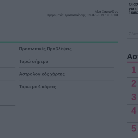
Οι α
για τ
Λίνα Χαμπιλίδου
16/8/
Ημερομηνία Τροποποίησης: 29-07-2019 10:00:00
7 Αυγ
Προσωπικές Προβλέψεις
Ασ
Ταρώ σήμερα
1
Αστρολογικός χάρτης
2
Ταρώ με 4 κάρτες
3
4
5