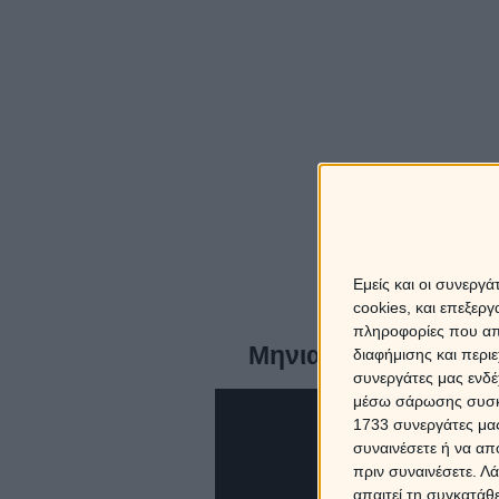
Εμείς και οι συνεργ
cookies, και επεξε
πληροφορίες που απο
Μηνιαίες αστρολογι
διαφήμισης και περι
συνεργάτες μας ενδέ
μέσω σάρωσης συσκευ
1733 συνεργάτες μας
συναινέσετε ή να απ
πριν συναινέσετε.
Λά
απαιτεί τη συγκατάθ