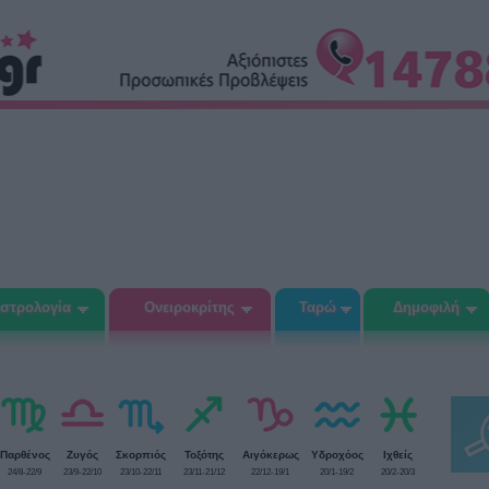
στρολογία
Ονειροκρίτης
Ταρώ
Δημοφιλή
Παρθένος
Ζυγός
Σκορπιός
Τοξότης
Αιγόκερως
Υδροχόος
Ιχθείς
24/8-22/9
23/9-22/10
23/10-22/11
23/11-21/12
22/12-19/1
20/1-19/2
20/2-20/3