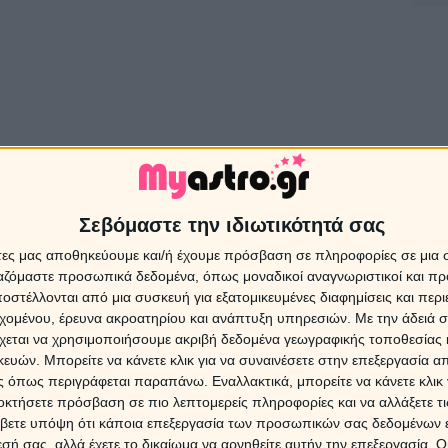
Σεβόμαστε την ιδιωτικότητά σας
άτες μας αποθηκεύουμε και/ή έχουμε πρόσβαση σε πληροφορίες σε μια
ργαζόμαστε προσωπικά δεδομένα, όπως μοναδικοί αναγνωριστικοί και 
στέλλονται από μια συσκευή για εξατομικευμένες διαφημίσεις και περ
Ασ
κές προβλέψεις Αυγούστου 2019
εχομένου, έρευνα ακροατηρίου και ανάπτυξη υπηρεσιών.
Με την άδειά σα
Πρ
χεται να χρησιμοποιήσουμε ακριβή δεδομένα γεωγραφικής τοποθεσίας 
ών. Μπορείτε να κάνετε κλικ για να συναινέσετε στην επεξεργασία απ
 όπως περιγράφεται παραπάνω. Εναλλακτικά, μπορείτε να κάνετε κλικ γ
Τα ζώ
08/0
οκτήσετε πρόσβαση σε πιο λεπτομερείς πληροφορίες και να αλλάξετε τι
βετε υπόψη ότι κάποια επεξεργασία των προσωπικών σας δεδομένων ε
εσή σας, αλλά έχετε το δικαίωμα να αρνηθείτε αυτήν την επεξεργασία. 