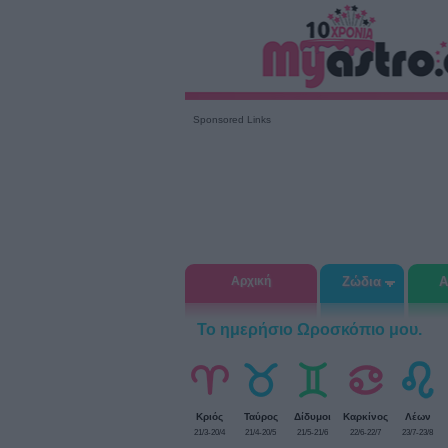
Sponsored Links
Αρχική
Ζώδια
Α
Το ημερήσιο Ωροσκόπιο μου.
Κριός
Ταύρος
Δίδυμοι
Καρκίνος
Λέων
21/3-20/4
21/4-20/5
21/5-21/6
22/6-22/7
23/7-23/8