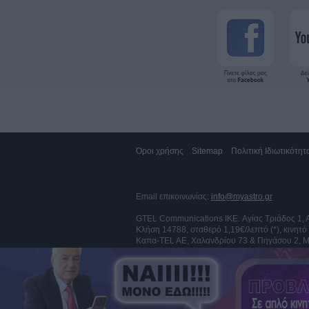
Όροι χρήσης
Sitemap
Πολιτική Ιδιωτικότητ
Email επικοινωνίας:
info@myastro.gr
GTEL Communications IKE. Αγίας Τριάδος 1,
Κλήση 14788, σταθερό 1,19€/λεπτό (*), κινητό
Καπα-TEL AE, Χαλανδρίου 73 & Πηγάσου 2, Μ
Αποστολή sms στο 54529, 1,36€/μήνυμα (**)
Αποστολή sms στο 54848, 1€/μήνυμα (**)
* συμπεριλαμβάνονται ΦΠΑ και τέλος σταθερή
** συμπεριλαμβάνονται ΦΠΑ και τέλος κινητή
Κλήσεις από Κύπρο, σταθερό 1,52€/λεπτό, κ