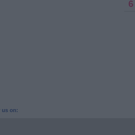
6
 us on: