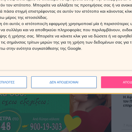
τόν τον ιστότοπο. Μπορείτε να αλλάξετε τις προτιμήσεις σας ή να ανακα
 πάσα στιγμή επιστρέφοντας σε αυτόν τον ιστότοπο και κάνοντας κλι
ω μέρος της ιστοσελίδας.
Εβδομ
 ότι αυτός ο ιστότοπος/η εφαρμογή χρησιμοποιεί μία ή περισσότερες 
Ζώδια
17/0
ι να συλλέγει και να αποθηκεύει πληροφορίες που περιλαμβάνουν, ενδεικ
ης ή χρήσης σας. Μπορείτε να κάνετε κλικ για να δώσετε ή να αρνηθε
 τις σημάνσεις τρίτων μερών της για τη χρήση των δεδομένων σας για
άτω στην ενότητα συγκατάθεσης της Google.
ΔΩΡΕ
Χρίστ
έκλει
ΕΠΙΛΟΓΕΣ
ΔΕΝ ΑΠΟΔΕΧΟΜΑΙ
ΑΠΟΔ
16 Ιο
Η Αφρ
τον 
επηρε
7 Αυγ