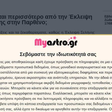
ται περισσότερο από την Έκλειψη
Εβδομ
Ζώδια
ης στην Παρθένο;
17/0
λίξεις και τα ξεκαθαρίσματα, καθώς η Έκλειψη Σελήνης
ως τα μεταβλητά ζώδια
(Παρθένος, Ιχθύες, Δίδυμοι,
είσιμο κύκλων και σημαντικές αποφάσεις, ιδιαίτερα σε
ρινότητας.
ΔΩΡΕ
Χρίστ
Σεβόμαστε την ιδιωτικότητά σας
έκλει
Παρθένο και προβλέψεις για τα 12
άτες μας αποθηκεύουμε και/ή έχουμε πρόσβαση σε πληροφορίες σε μια
ζώδια
ργαζόμαστε προσωπικά δεδομένα, όπως μοναδικοί αναγνωριστικοί και 
στέλλονται από μια συσκευή για εξατομικευμένες διαφημίσεις και περ
16 Ιο
εχομένου, έρευνα ακροατηρίου και ανάπτυξη υπηρεσιών.
Με την άδειά σα
χεται να χρησιμοποιήσουμε ακριβή δεδομένα γεωγραφικής τοποθεσίας 
Η Αφρ
ρτίου 2026 στην Παρθένο σας καλεί να εστιάσετε σε
τον 
ών. Μπορείτε να κάνετε κλικ για να συναινέσετε στην επεξεργασία απ
ν καθημερινότητά σας. Θα παρατηρήσετε ότι κάποιες
επηρε
 όπως περιγράφεται παραπάνω. Εναλλακτικά, μπορείτε να κάνετε κλικ γ
χονται στο προσκήνιο, απαιτώντας άμεση προσοχή και
οκτήσετε πρόσβαση σε πιο λεπτομερείς πληροφορίες και να αλλάξετε τι
ικό να διατηρήσετε ισορροπία ανάμεσα στη δουλειά και
βετε υπόψη ότι κάποια επεξεργασία των προσωπικών σας δεδομένων ε
ταση μπορεί να αυξηθεί. Οικονομικά θέματα μπορεί να
7 Αυγ
εσή σας, αλλά έχετε το δικαίωμα να αρνηθείτε αυτήν την επεξεργασία. 
προσαρμογές. Οι σχέσεις με συναδέλφους ή συνεργάτες