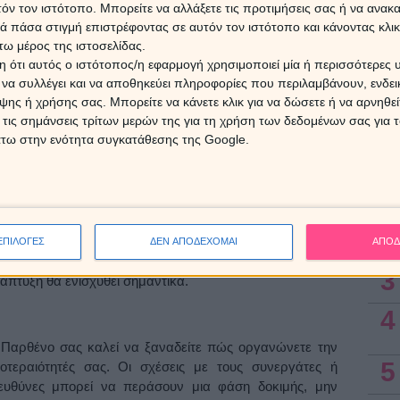
τόν τον ιστότοπο. Μπορείτε να αλλάξετε τις προτιμήσεις σας ή να ανακα
Οι α
α και τη συνέπειά σας, όχι από λόγια ή υποσχέσεις. Θα
για τ
 πάσα στιγμή επιστρέφοντας σε αυτόν τον ιστότοπο και κάνοντας κλι
ικανοποίησης, καθώς η έκλειψη φέρνει ευκαιρίες να
16/8/
ω μέρος της ιστοσελίδας.
απασχολούν εδώ και καιρό.
 ότι αυτός ο ιστότοπος/η εφαρμογή χρησιμοποιεί μία ή περισσότερες 
ι να συλλέγει και να αποθηκεύει πληροφορίες που περιλαμβάνουν, ενδεικ
7 Αυγ
ης ή χρήσης σας. Μπορείτε να κάνετε κλικ για να δώσετε ή να αρνηθε
 τις σημάνσεις τρίτων μερών της για τη χρήση των δεδομένων σας για
ν Παρθένο, εισέρχεστε σε μια περίοδο που απαιτεί
άτω στην ενότητα συγκατάθεσης της Google.
 και των σχέσεών σας. Είναι πιθανό να έρθουν στην
Ασ
ιες που έχετε αποφύγει, καλείστε να τις αντιμετωπίσετε
ισθηματικό τομέα, οι διαφωνίες μπορούν να επιλυθούν αν
1
όχι στην επίθεση. Επαγγελματικά, ίσως χρειαστεί να
 ξεπερνούν τις δυνάμεις σας, αλλά η προσέγγιση με
2
ρει αποτελέσματα. Οικονομικές αποφάσεις καλό είναι να
ΕΠΙΛΟΓΕΣ
ΔΕΝ ΑΠΟΔΕΧΟΜΑΙ
ΑΠΟΔ
 άσκοπες κινήσεις ή σπασμωδικές αγορές. Μείνετε
3
πτυξη θα ενισχυθεί σημαντικά.
4
 Παρθένο σας καλεί να ξαναδείτε πώς οργανώνετε την
5
οτεραιότητές σας. Οι σχέσεις με τους συνεργάτες ή
ευθύνες μπορεί να περάσουν μια φάση δοκιμής, μην