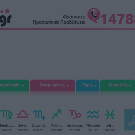
στρολογία
Ονειροκρίτης
Ταρώ
Δημοφιλή
Παρθένος
Ζυγός
Σκορπιός
Τοξότης
Αιγόκερως
Υδροχόος
Ιχθείς
24/8-22/9
23/9-22/10
23/10-22/11
23/11-21/12
22/12-19/1
20/1-19/2
20/2-20/3