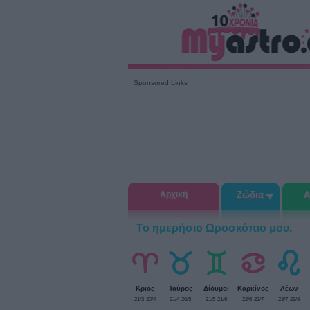
Sponsored Links
Αρχική
Ζώδια
Α
Το ημερήσιο Ωροσκόπιο μου.
Κριός
Ταύρος
Δίδυμοι
Καρκίνος
Λέων
21/3-20/4
21/4-20/5
21/5-21/6
22/6-22/7
23/7-23/8