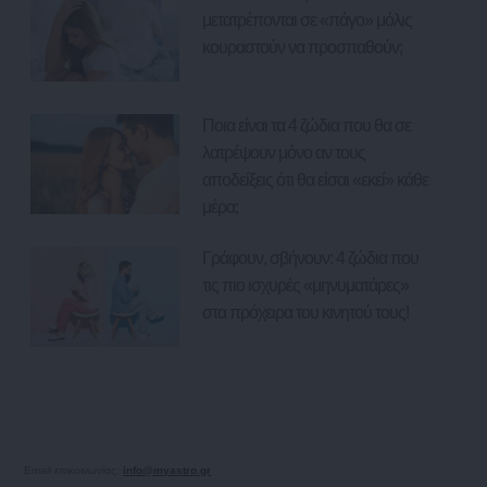
μετατρέπονται σε «πάγο» μόλις
κουραστούν να προσπαθούν;
Ποια είναι τα 4 ζώδια που θα σε
λατρέψουν μόνο αν τους
αποδείξεις ότι θα είσαι «εκεί» κάθε
μέρα;
Γράφουν, σβήνουν: 4 ζώδια που
τις πιο ισχυρές «μηνυματάρες»
στα πρόχειρα του κινητού τους!
Email επικοινωνίας:
info@myastro.gr