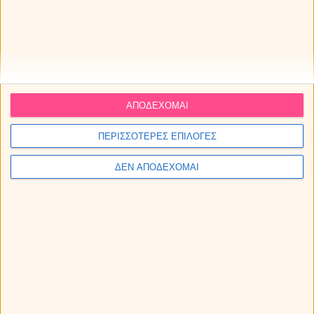
σου;
Οι αστρολογικές προβλέψεις για την εβδομάδα 10 ως
16/8/2026, από την Μαρία.
Οι προβλέψεις για τα αισθηματικά σου την εβδομάδα 10 ως
16/8/2026.
ΑΠΟΔΕΧΟΜΑΙ
Οι αισθηματικές προβλέψεις Ταρώ την εβδομάδα 10 ως
ΠΕΡΙΣΣΟΤΕΡΕΣ ΕΠΙΛΟΓΕΣ
16/8/2026.
ΔΕΝ ΑΠΟΔΕΧΟΜΑΙ