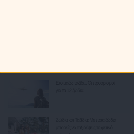
Πώς ξεχωρίζεις τα 12 ζώδια στην παραλία!
Τα ζώδια πάνε διακοπές: Τα καλύτερα και τα χειρότερα που
μπορεί να τους προκύψουν!
Τα 12 ζώδια και οι καλοκαιρινές τους επιθυμίες!
Πως συμπεριφέρονται τα ζώδια στην παραλία;
Ότι Παίζει
Ετοιμάζω ταξίδι... Οι προορισμοί
για τα 12 ζώδια.
Ζώδια και Ταξίδια: Με ποια ζώδια
μπορείς να ταξιδέψεις το φετινό