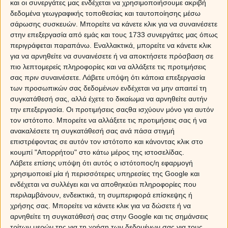
και οι συνεργάτες μας ενδέχεται να χρησιμοποιήσουμε ακριβή
δεδομένα γεωγραφικής τοποθεσίας και ταυτοποίησης μέσω
Ο Ερμής στον Υδροχόο είναι ο συμπαντικός αγιασμός που
σάρωσης συσκευών. Μπορείτε να κάνετε κλικ για να συναινέσετε
ξορκίζει μακριά το μπλοκάρισμα στην επικοινωνία και το
στην επεξεργασία από εμάς και τους 1733 συνεργάτες μας όπως
λόγο, αλλά και δίνει ένα μυαλό απαλλαγμένο από
περιγράφεται παραπάνω. Εναλλακτικά, μπορείτε να κάνετε κλικ
προκαταλήψεις και μικροπρέπειες.
για να αρνηθείτε να συναινέσετε ή να αποκτήσετε πρόσβαση σε
πιο λεπτομερείς πληροφορίες και να αλλάξετε τις προτιμήσεις
Η τόνωση του έρωτα
σας πριν συναινέσετε.
Λάβετε υπόψη ότι κάποια επεξεργασία
των προσωπικών σας δεδομένων ενδέχεται να μην απαιτεί τη
συγκατάθεσή σας, αλλά έχετε το δικαίωμα να αρνηθείτε αυτήν
Sponsored Links
την επεξεργασία. Οι προτιμήσεις σαςθα ισχύουν μόνο για αυτόν
τον ιστότοπο. Μπορείτε να αλλάξετε τις προτιμήσεις σας ή να
ανακαλέσετε τη συγκατάθεσή σας ανά πάσα στιγμή
επιστρέφοντας σε αυτόν τον ιστότοπο και κάνοντας κλικ στο
κουμπί "Απορρήτου" στο κάτω μέρος της ιστοσελίδας.
Λάβετε επίσης υπόψη ότι αυτός ο ιστότοπος/η εφαρμογή
χρησιμοποιεί μία ή περισσότερες υπηρεσίες της Google και
ενδέχεται να συλλέγει και να αποθηκεύει πληροφορίες που
περιλαμβάνουν, ενδεικτικά, τη συμπεριφορά επίσκεψης ή
χρήσης σας. Μπορείτε να κάνετε κλικ για να δώσετε ή να
αρνηθείτε τη συγκατάθεσή σας στην Google και τις σημάνσεις
τρίτων μερών της για τη χρήση των δεδομένων σας για τους