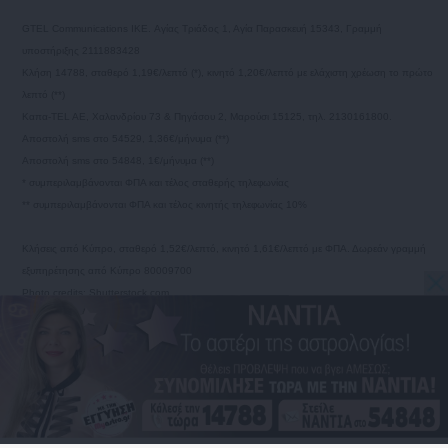
GTEL Communications IKE. Αγίας Τριάδος 1, Αγία Παρασκευή 15343, Γραμμή
υποστήριξης 2111883428
Κλήση 14788, σταθερό 1,19€/λεπτό (*), κινητό 1,20€/λεπτό με ελάχιστη χρέωση το πρώτο
λεπτό (**)
Καπα-TEL AE, Χαλανδρίου 73 & Πηγάσου 2, Μαρούσι 15125, τηλ. 2130161800.
Αποστολή sms στο 54529, 1,36€/μήνυμα (**)
Αποστολή sms στο 54848, 1€/μήνυμα (**)
* συμπεριλαμβάνονται ΦΠΑ και τέλος σταθερής τηλεφωνίας
** συμπεριλαμβάνονται ΦΠΑ και τέλος κινητής τηλεφωνίας 10%
Κλήσεις από Κύπρο, σταθερό 1,52€/λεπτό, κινητό 1,61€/λεπτό με ΦΠΑ. Δωρεάν γραμμή
εξυπηρέτησης από Κύπρο 80009700
Photo credits: Shutterstock.com