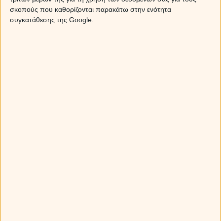
σκοπούς που καθορίζονται παρακάτω στην ενότητα
συγκατάθεσης της Google.
Στον έρωτα, το απρόβλεπτο θεωρείται θεϊκή παρέμβαση,
το οποίο σας βγάζει από τη φθορά του συνηθισμένου, του
γνωστού και ξεπερασμένου, ενώ η εφευρετικότητα με
σκοπό να παγιδεύσετε το αντικείμενο του γούστου σας,
σας κατατάσσει σε ερωτικές διάνοιες.
Οι ερωτευμένοι θα κάνετε τα πάντα να εντυπωσιάσετε, να
πρωταγωνιστήσετε σε μια καλοστημένη παράσταση, με
μοναδικό ταλέντο, ενώ οι γυναίκες θα εξαντλήσετε τη