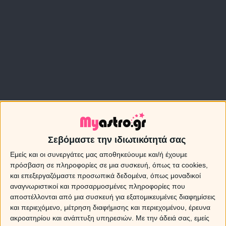
Σεβόμαστε την ιδιωτικότητά σας
Ανατρεπτικές ιστορίες και σενάρια με απρόσμενη εξέλιξη,
Εμείς και οι συνεργάτες μας αποθηκεύουμε και/ή έχουμε
πρόσβαση σε πληροφορίες σε μια συσκευή, όπως τα cookies,
αλλάζουν τη ροή των προγραμματισμένων πραγμάτων,
και επεξεργαζόμαστε προσωπικά δεδομένα, όπως μοναδικοί
ζητώντας από μας να φέρουμε το τολμηρό στη ζωή μας,
αναγνωριστικοί και προσαρμοσμένες πληροφορίες που
αφήνοντας κατά μέρος το τεφτέρι με τα αυστηρά πλάνα
αποστέλλονται από μια συσκευή για εξατομικευμένες διαφημίσεις
και προγράμματα.
και περιεχόμενο, μέτρηση διαφήμισης και περιεχομένου, έρευνα
ακροατηρίου και ανάπτυξη υπηρεσιών.
Με την άδειά σας, εμείς
Ο Ερμής στον Υδροχόο