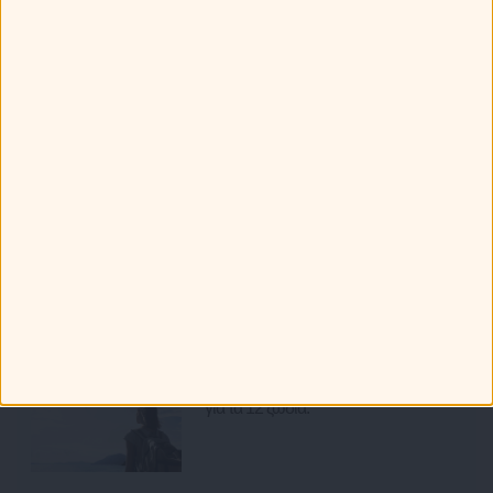
Greek καμάκι! Ποια ατάκα χρησιμοποιούν τα ζώδια;
Πώς ξεχωρίζεις τα 12 ζώδια στην παραλία!
Τα ζώδια πάνε διακοπές: Τα καλύτερα και τα χειρότερα που
μπορεί να τους προκύψουν!
Τα 12 ζώδια και οι καλοκαιρινές τους επιθυμίες!
Πως συμπεριφέρονται τα ζώδια στην παραλία;
Ότι Παίζει
Ετοιμάζω ταξίδι... Οι προορισμοί
για τα 12 ζώδια.