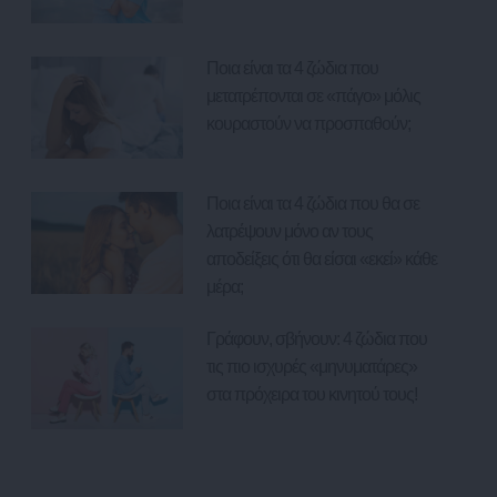
Ποια είναι τα 4 ζώδια που
μετατρέπονται σε «πάγο» μόλις
κουραστούν να προσπαθούν;
Ποια είναι τα 4 ζώδια που θα σε
λατρέψουν μόνο αν τους
αποδείξεις ότι θα είσαι «εκεί» κάθε
μέρα;
Γράφουν, σβήνουν: 4 ζώδια που
τις πιο ισχυρές «μηνυματάρες»
στα πρόχειρα του κινητού τους!