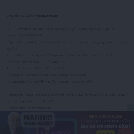
Email επικοινωνίας:
info@myastro.gr
GTEL Communications IKE. Αγίας Τριάδος 1, Αγία Παρασκευή 15343, Γραμμή
υποστήριξης 2111883428
Κλήση 14788, σταθερό 1,19€/λεπτό (*), κινητό 1,20€/λεπτό με ελάχιστη χρέωση το πρώτο
λεπτό (**)
Καπα-TEL AE, Χαλανδρίου 73 & Πηγάσου 2, Μαρούσι 15125, τηλ. 2130161800.
Αποστολή sms στο 54529, 1,36€/μήνυμα (**)
Αποστολή sms στο 54848, 1€/μήνυμα (**)
* συμπεριλαμβάνονται ΦΠΑ και τέλος σταθερής τηλεφωνίας
** συμπεριλαμβάνονται ΦΠΑ και τέλος κινητής τηλεφωνίας 10%
Κλήσεις από Κύπρο, σταθερό 1,52€/λεπτό, κινητό 1,61€/λεπτό με ΦΠΑ. Δωρεάν γραμμή
εξυπηρέτησης από Κύπρο 80009700
Photo credits: Shutterstock.com