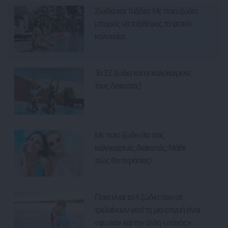
Ζώδια και Ταξίδια: Με ποια ζώδια
μπορείς να ταξιδέψεις το φετινό
καλοκαίρι;
Τα 12 ζώδια και οι καλοκαιρινές
τους διακοπές!
Με ποιο ζώδιο θα πας
καλοκαιρινές διακοπές; Μάθε
πώς θα περάσεις!
Ποια είναι τα 4 ζώδια που σε
τρελαίνουν γιατί τη μια στιγμή είναι
«φωτιά» και την άλλη «πάγος»;