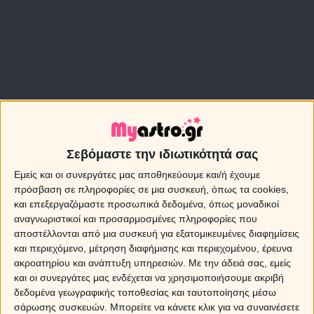
Σεβόμαστε την ιδιωτικότητά σας
Εμείς και οι συνεργάτες μας αποθηκεύουμε και/ή έχουμε
πρόσβαση σε πληροφορίες σε μια συσκευή, όπως τα cookies,
και επεξεργαζόμαστε προσωπικά δεδομένα, όπως μοναδικοί
αναγνωριστικοί και προσαρμοσμένες πληροφορίες που
αποστέλλονται από μια συσκευή για εξατομικευμένες διαφημίσεις
και περιεχόμενο, μέτρηση διαφήμισης και περιεχομένου, έρευνα
ακροατηρίου και ανάπτυξη υπηρεσιών.
Με την άδειά σας, εμείς
Η Νέα Σελήνη στο Λέοντα μας ωθεί σε δυναμικά
και οι συνεργάτες μας ενδέχεται να χρησιμοποιήσουμε ακριβή
ξεκινήματα, με το να κυνηγήσουμε με πάθος τα όνειρά
δεδομένα γεωγραφικής τοποθεσίας και ταυτοποίησης μέσω
μας, με την έντονη αίσθηση της δημιουργικότητας και
σάρωσης συσκευών. Μπορείτε να κάνετε κλικ για να συναινέσετε
την ανάγκη της αυτοέκφρασης. Το ζώδιο του Λέοντα έχει