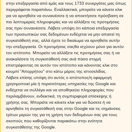
στην επεξεργασία από εμάς και τους 1733 συνεργάτες μας όπως
να κάνει με το θάρρος, τη χαρά απ τα μικρά και τα
περιγράφεται παραπάνω. Εναλλακτικά, μπορείτε να κάνετε κλικ
μεγάλα θαύματα της ζωής κι η Νέα Σελήνη σ αυτό μας
για να αρνηθείτε να συναινέσετε ή να αποκτήσετε πρόσβαση σε
καλεί να δούμε την καθημερινότητα από μια πιο
πιο λεπτομερείς πληροφορίες και να αλλάξετε τις προτιμήσεις
αισιόδοξη οπτική.
σας πριν συναινέσετε.
Λάβετε υπόψη ότι κάποια επεξεργασία
των προσωπικών σας δεδομένων ενδέχεται να μην απαιτεί τη
Βέβαια, ο Πλούτωνας από απέναντί της φαντάζει ως ο
συγκατάθεσή σας, αλλά έχετε το δικαίωμα να αρνηθείτε αυτήν
απόλυτος μηδενιστής. Έτσι δεν αποκλείεται να
την επεξεργασία. Οι προτιμήσεις σαςθα ισχύουν μόνο για αυτόν
αντιμετωπίσουμε χειριστικές συμπεριφορές, παιχνίδια
τον ιστότοπο. Μπορείτε να αλλάξετε τις προτιμήσεις σας ή να
εξουσίας κι ανθρώπους που έχουν σκοπό να μας
ανακαλέσετε τη συγκατάθεσή σας ανά πάσα στιγμή
ευνουχίσουν την αυτοπεποίθηση. Ο φτερωτός θεός, θα
επιστρέφοντας σε αυτόν τον ιστότοπο και κάνοντας κλικ στο
βγάζει πάθη κι ανομολόγητα απωθημένα, ενώ το χρήμα
κουμπί "Απορρήτου" στο κάτω μέρος της ιστοσελίδας.
θα εξαγοράζει συνειδήσεις. Υποψήφιοι να γευτούν τις
Λάβετε επίσης υπόψη ότι αυτός ο ιστότοπος/η εφαρμογή
ενέργειες αυτές, είναι σίγουρα όλοι οι εκπρόσωποι του
χρησιμοποιεί μία ή περισσότερες υπηρεσίες της Google και
σταθερού σταυρού, Λέοντας κι Υδροχόοι, Ταύροι και
ενδέχεται να συλλέγει και να αποθηκεύει πληροφορίες που
Σκορπιοί, αλλά και Κριοί ή Τοξότες που έχουν γεννηθεί
περιλαμβάνουν, ενδεικτικά, τη συμπεριφορά επίσκεψης ή
κατά τα 1ο 5νθήμερο των ζωδίων του και πιο
χρήσης σας. Μπορείτε να κάνετε κλικ για να δώσετε ή να
συγκεκριμένα:
αρνηθείτε τη συγκατάθεσή σας στην Google και τις σημάνσεις
τρίτων μερών της για τη χρήση των δεδομένων σας για τους
Ποια ζώδια ευνοούνται περισσότερο;
σκοπούς που καθορίζονται παρακάτω στην ενότητα
συγκατάθεσης της Google.