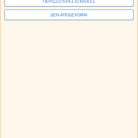
ΠΕΡΙΣΣΟΤΕΡΕΣ ΕΠΙΛΟΓΕΣ
ΔΕΝ ΑΠΟΔΕΧΟΜΑΙ
Άρης στον Καρκίνο από τις 11 Αυγούστου ως 28
Σεπτεμβρίου 2026. Προβλέψεις για τα ζώδια.
Η Αφροδίτη σε τρίγωνο με τον Πλούτωνα: Πως θα
επηρεάσει το ζώδιό σου;