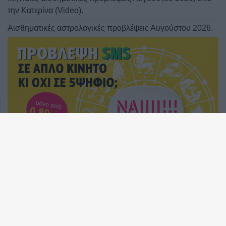
επηρεάσει το ζώδιό σου;
Ερμής στον Λέοντα από 9 ως 25 Αυγούστου 2026.
Προβλέψεις για τα ζώδια.
Ο Ήλιος σε τρίγωνο με τον Κρόνο: Πως θα επηρεάσει το
ζώδιό σου;