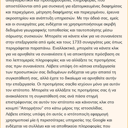
αποστέλλονται από μια συσκευή για εξατομικευμένες διαφημίσεις
Sponsored Links
και περιεχόμενο, μέτρηση διαφήμισης και περιεχομένου, έρευνα
ακροατηρίου και ανάπτυξη υπηρεσιών.
Με την άδειά σας, εμείς
και οι συνεργάτες μας ενδέχεται να χρησιμοποιήσουμε ακριβή
δεδομένα γεωγραφικής τοποθεσίας και ταυτοποίησης μέσω
σάρωσης συσκευών. Μπορείτε να κάνετε κλικ για να συναινέσετε
στην επεξεργασία από εμάς και τους 1733 συνεργάτες μας όπως
περιγράφεται παραπάνω. Εναλλακτικά, μπορείτε να κάνετε κλικ
για να αρνηθείτε να συναινέσετε ή να αποκτήσετε πρόσβαση σε
πιο λεπτομερείς πληροφορίες και να αλλάξετε τις προτιμήσεις
σας πριν συναινέσετε.
Λάβετε υπόψη ότι κάποια επεξεργασία
των προσωπικών σας δεδομένων ενδέχεται να μην απαιτεί τη
συγκατάθεσή σας, αλλά έχετε το δικαίωμα να αρνηθείτε αυτήν
την επεξεργασία. Οι προτιμήσεις σαςθα ισχύουν μόνο για αυτόν
τον ιστότοπο. Μπορείτε να αλλάξετε τις προτιμήσεις σας ή να
ανακαλέσετε τη συγκατάθεσή σας ανά πάσα στιγμή
επιστρέφοντας σε αυτόν τον ιστότοπο και κάνοντας κλικ στο
κουμπί "Απορρήτου" στο κάτω μέρος της ιστοσελίδας.
Λάβετε επίσης υπόψη ότι αυτός ο ιστότοπος/η εφαρμογή
χρησιμοποιεί μία ή περισσότερες υπηρεσίες της Google και
ενδέχεται να συλλέγει και να αποθηκεύει πληροφορίες που