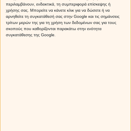
περιλαμβάνουν, ενδεικτικά, τη συμπεριφορά επίσκεψης ή
χρήσης σας. Μπορείτε να κάνετε κλικ για να δώσετε ή να
αρνηθείτε τη συγκατάθεσή σας στην Google και τις σημάνσεις
τρίτων μερών της για τη χρήση των δεδομένων σας για τους
σκοπούς που καθορίζονται παρακάτω στην ενότητα
συγκατάθεσης της Google.
Ο Ήλιος σε αντίθεση με Κρόνο, η Πανσέληνος στον
Σκορπιό και άλλες αστρολογικές όψεις θέτουν σε κίνδυνο
τις σχέσεις μας μέχρι τις 28 Μαίου 2014.
Μια σειρά από πλανητικές όψεις και η Πανσέληνος στον
Σκορπιό επιτίθενται στις σχέσεις μας και προκαλούν
αναταράξεις στην καθημερινότητά μας, μέχρι τις 28 Μαίου
2014! Μάθετε τι πρέπει να κάνετε για να σώσετε τις
σχέσεις σας και μάλιστα την πιο πολύτιμη από όλες!
Θα ήταν παράλειψη να μην αναφέρουμε τις τρείς