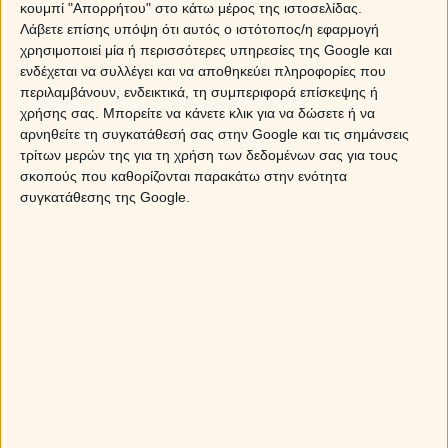
κουμπί "Απορρήτου" στο κάτω μέρος της ιστοσελίδας.
και σε καλεί σε νέα ξεκινήματα, νέους αγώνες, στ' άρματα
Λάβετε επίσης υπόψη ότι αυτός ο ιστότοπος/η εφαρμογή
στ' άρματα Ομέρ Βρυώνη και άλλα τέτοια επαναστατικά.
χρησιμοποιεί μία ή περισσότερες υπηρεσίες της Google και
Εάν -λέμε τώρα- στόχευες στην καρέκλα της πλαϊνής,
ενδέχεται να συλλέγει και να αποθηκεύει πληροφορίες που
τώρα είναι η κατάλληλη ώρα για την τελική τρικλοποδιά! Τ'
περιλαμβάνουν, ενδεικτικά, τη συμπεριφορά επίσκεψης ή
άστρα -που δεν λένε γιατί- ευνοούν τις παράτολμες
χρήσης σας. Μπορείτε να κάνετε κλικ για να δώσετε ή να
ενέργειες, οπότε βουρ στην καρέκλα.
αρνηθείτε τη συγκατάθεσή σας στην Google και τις σημάνσεις
τρίτων μερών της για τη χρήση των δεδομένων σας για τους
Τα κουλά:
σκοπούς που καθορίζονται παρακάτω στην ενότητα
Εδώ είναι το part two που λέγαμε και εδώ είναι κι ο
συγκατάθεσης της Google.
φοβερός Άρης που κάνει γιούρια στο ζώδιο σου στις 20/4,
όπου και θα παραμείνει με το έτσι θέλω μέχρι τις 31 του
Μάη. Όλο αυτό το διάστημα φρόντισε να εξαφανίσεις τα
τραπεζομάχαιρα από την κουζίνα και εν ανάγκη τρώγε
πίτσες, άντε και κάνα κινέζικο με τα ξυλάκια. Με την
έκλειψη στις 25 αν ασχολείσαι με περίεργα επαγγέλματα,
όπως λ.χ. ξέπλυμα και στέγνωμα μαύρου χρήματος,
προσοχή στο πλύσιμο δίχως στύψιμο, πάντα στους 30
βαθμούς.
Τα πρόστυχα: