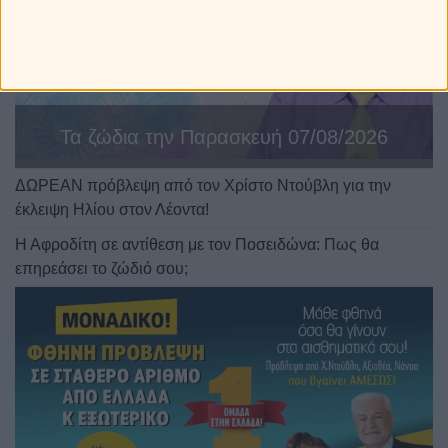
Τα ζώδια την Παρασκευή 07/08/2026
ΔΩΡΕΑΝ πρόβλεψη από τον Χρίστο Ντούβλη για την
έκλειψη Ηλίου στον Λέοντα!
Η Αφροδίτη σε αντίθεση με τον Ποσειδώνα: Πως θα
επηρεάσει το ζώδιό σου;