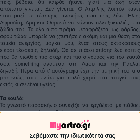
πεις, βέβαια, ότι καιρός ήτανε, γιατί μια ζωή στον
απόπατο γίνεται; Δεν γίνεται. Ο Απρίλης λοιπόν κάνει
ντου μαζί με τέσσερις πλανήτες που τους λένε Ήλιο,
Αφροδίτη, Άρη και Ουρανό να κάνουν αλλαξοκωλιές στο
ζώδιο σου. Το όλο αυτό πράμα μεταφράζεται ως φάρδος,
αφού τώρα μπορείς να χτυπήσεις ακόμη και μια θέση στο
ταμείο ανεργίας, μάγκα μου, ένας στους οκτακόσιους
είκοσι τέσσερις, δηλαδή. Θα σε πιάσει επίσης ένα κατιτίς
που θα νιώθεις πιο σταρ και πιο σίγουρος για τον εαυτό
σου, something ανάμεσα στη Λάσυ και την Πάολα,
δηλαδή. Πέρα από τ' αυτόγραφα έχει την τιμητική του κι ο
μπερντές, σου μιλάω για πολύ χαρτί στο πουγκί σου,
εκτός κι αν είναι υγείας.
Τα κουλά:
Το γνωστό παρασκήνιο συνεχίζει να εργάζεται με πάθος,
οπότε δεν συμφέρει καθόλου να χώνεις τη μούρη σου εκεί
που δεν σε σπέρνουν και κυρίως σε υποθέσεις
ενδοοικογενειακές που βρομάνε μπαρούτι. Διαπιστώσεις
του είδους «μπα, καινούριο φίλο η αδελφή μου;» καλύτερα
Σεβόμαστε την ιδιωτικότητά σας
να τις ξεχάσεις κοντό-πασχαλιάτικα, αν δεν θες να πάρεις