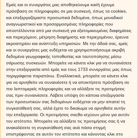
Εμείς και οι συνεργάτες μας αποθηκεύουμε και/ή έχουμε
τη θέση του οβελία.
πρόσβαση σε πληροφορίες σε μια συσκευή, όπως τα cookies,
και επεξεργαζόμαστε προσωπικά δεδομένα, όπως μοναδικοί
Τα πρόστυχα:
αναγνωριστικοί και προσαρμοσμένες πληροφορίες που
Εδώ είναι το πράμα που σαλεύει και τον μουστερή
αποστέλλονται από μια συσκευή για εξατομικευμένες διαφημίσεις
γυρεύει. Ο Απρίλης είναι ιδιαίτερα βραστερός και
και περιεχόμενο, μέτρηση διαφήμισης και περιεχομένου, έρευνα
γαμιστερός συγχρόνως, όπου χαλαρές σχέσεις παθαίνουν
ακροατηρίου και ανάπτυξη υπηρεσιών.
Με την άδειά σας, εμείς
μια αναθέρμανση που τραβάνε για ένα σομιέ-τεστ. Ο
και οι συνεργάτες μας ενδέχεται να χρησιμοποιήσουμε ακριβή
έρωτας επιστρέφει δριμύτερος γύρω στο Πάσχα μεριά,
δεδομένα γεωγραφικής τοποθεσίας και ταυτοποίησης μέσω
οπότε έχε το νου σου στη σιλουέτα και σταμάτα να
σάρωσης συσκευών. Μπορείτε να κάνετε κλικ για να συναινέσετε
ονειρεύεσαι την πέτσα απ' το αρνί...
στην επεξεργασία από εμάς και τους 1733 συνεργάτες μας όπως
περιγράφεται παραπάνω. Εναλλακτικά, μπορείτε να κάνετε κλικ
Ταύρος
για να αρνηθείτε να συναινέσετε ή να αποκτήσετε πρόσβαση σε
πιο λεπτομερείς πληροφορίες και να αλλάξετε τις προτιμήσεις
Τα καλά:
σας πριν συναινέσετε.
Λάβετε υπόψη ότι κάποια επεξεργασία
Έτσι κι αλλιώς οι κουλαμάρες συνεχίζονται (βλέπε part
των προσωπικών σας δεδομένων ενδέχεται να μην απαιτεί τη
two), αλλά θες η άνοιξη, θες το γεγονός ότι έχεις
συγκατάθεσή σας, αλλά έχετε το δικαίωμα να αρνηθείτε αυτήν
γαϊδουροπετσιάσει, ο μήνας αυτός σε βρίσκει με πιο
την επεξεργασία. Οι προτιμήσεις σαςθα ισχύουν μόνο για αυτόν
τον ιστότοπο. Μπορείτε να αλλάξετε τις προτιμήσεις σας ή να
αισιόδοξη διάθεση ν' αντικρίζεις τη ζωή μ' ένα άλλο -ακόμη
ανακαλέσετε τη συγκατάθεσή σας ανά πάσα στιγμή
πιο ηλίθιο- βλέμμα. Η Αφροδίτη, που μπορεί ν' αργεί αλλά
επιστρέφοντας σε αυτόν τον ιστότοπο και κάνοντας κλικ στο
δεν λησμονεί, προκύπτει στις 15 τρέχοντος στο ζώδιο σου