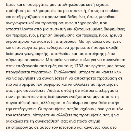
σκοπό, τα άστρα αποφάσισαν να το παίξουν καλόκαρδα
Εμείς και οι συνεργάτες μας αποθηκεύουμε και/ή έχουμε
και εσύ ήδη έχεις αρχίσει να πιάνεις με τις κεραίες σου τα
πρόσβαση σε πληροφορίες σε μια συσκευή, όπως τα cookies,
καλά μαντάτα. Αυτά αφορούν τις σχέσεις σου, που
και επεξεργαζόμαστε προσωπικά δεδομένα, όπως μοναδικοί
αναγνωριστικοί και προσαρμοσμένες πληροφορίες που
μπαίνουν σε ένα νέο, πιο γλυκούλικο κύκλο, αλλά και τη
αποστέλλονται από μια συσκευή για εξατομικευμένες διαφημίσεις
δουλειά σου, όπου οι ευκαιρίες τρέχουν και συ τις κυνηγάς
και περιεχόμενο, μέτρηση διαφήμισης και περιεχομένου, έρευνα
από πίσω.
ακροατηρίου και ανάπτυξη υπηρεσιών.
Με την άδειά σας, εμείς
και οι συνεργάτες μας ενδέχεται να χρησιμοποιήσουμε ακριβή
Παρ’ όλες τις παροδικές καντηφλιές λοιπόν, η ζωή αρχίζει
δεδομένα γεωγραφικής τοποθεσίας και ταυτοποίησης μέσω
από τις 5 του μήνα σιγά-σιγά να σου δίνει και κάποιες
σάρωσης συσκευών. Μπορείτε να κάνετε κλικ για να συναινέσετε
ικανοποιήσεις, ενίοτε στον επαγγελματικό σου χώρο και
στην επεξεργασία από εμάς και τους 1733 συνεργάτες μας όπως
ενίοτε στις προστυχιές που έχεις στο μυαλό σου. Η
περιγράφεται παραπάνω. Εναλλακτικά, μπορείτε να κάνετε κλικ
Αφροδίτη σε ένα σούπερ σέξι (κι όποιος αντέξει) τρίγωνο
για να αρνηθείτε να συναινέσετε ή να αποκτήσετε πρόσβαση σε
με τον Δία στις 4 του μηνού, θα φέρει διάφορα
πιο λεπτομερείς πληροφορίες και να αλλάξετε τις προτιμήσεις
delicatessen στην άνοστη καθημερινότητα, που δεν τα
σας πριν συναινέσετε.
Λάβετε υπόψη ότι κάποια επεξεργασία
μαρτυράμε για να μη σε πιάσει το μάτι και σε καταραστεί
των προσωπικών σας δεδομένων ενδέχεται να μην απαιτεί τη
ο μπατζανάκης σου. Είπαμε ότι το μήνα αυτό θα
συγκατάθεσή σας, αλλά έχετε το δικαίωμα να αρνηθείτε αυτήν
βρίσκεσαι στις φρεσκαδούρες και τα πάνω σου, αυτό
την επεξεργασία. Οι προτιμήσεις σαςθα ισχύουν μόνο για αυτόν
όμως δεν σημαίνει ότι δεν θα υπάρχουν και κάποια
τον ιστότοπο. Μπορείτε να αλλάξετε τις προτιμήσεις σας ή να
ζοράκια. Το τελευταίο ζόρι, αλλά και το πιο χοντρό,
ανακαλέσετε τη συγκατάθεσή σας ανά πάσα στιγμή
προκύπτει ανήμερα του Αγίου Ελευθερίου στις 15 του
επιστρέφοντας σε αυτόν τον ιστότοπο και κάνοντας κλικ στο