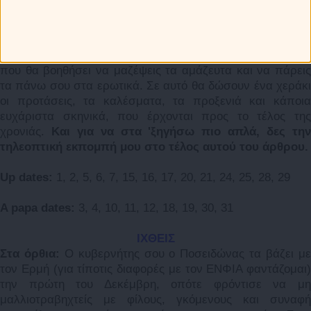
Στα ξαπλωτά:
Στις 10 του μήνα η Αφροδίτη αρχίζει τ
σούρτα-φέρτα στον Αιγόκερω, οπότε αναμένεται να πέσει
πολύ πράμα στα μουλωχτά. Από τα Χριστούγεννα
ξεκινάει κι ένα διάλειμμα στη φαγωμάρα των πλανητών,
που θα βοηθήσει να μαζέψεις τα αμάζευτα και να πάρεις
τα πάνω σου στα ερωτικά. Σε αυτό θα δώσουν ένα χεράκι
οι προτάσεις, τα καλέσματα, τα προξενιά και κάποια
ευχάριστα σκηνικά, που έρχονται προς το τέλος της
χρονιάς.
Και για να στα 'ξηγήσω πιο απλά, δες τη
τηλεοπτική εκπομπή μου στο τέλος αυτού του άρθρου.
Up dates:
1, 2, 5, 6, 7, 15, 16, 17, 20, 21, 24, 25, 28, 29
A papa dates:
3, 4, 10, 11, 12, 18, 19, 30, 31
ΙΧΘΕΙΣ
Στα όρθια:
Ο κυβερνήτης σου ο Ποσειδώνας τα βάζει μ
τον Ερμή (για τίποτις διαφορές με τον ΕΝΦΙΑ φαντάζομαι)
την πρώτη του Δεκέμβρη, οπότε φρόντισε να μη
μαλλιοτραβηχτείς με φίλους, γκόμενους και συναφή