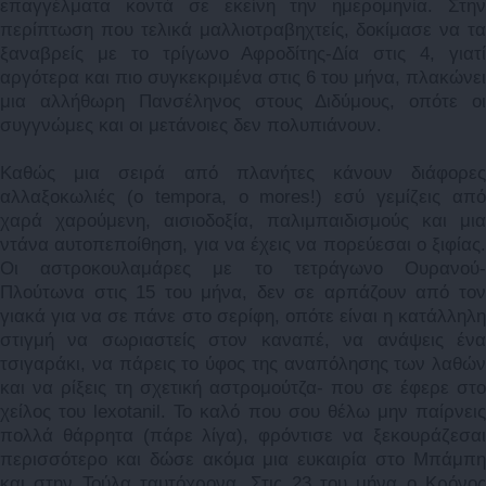
επαγγέλματα κοντά σε εκείνη την ημερομηνία. Στην
περίπτωση που τελικά μαλλιοτραβηχτείς, δοκίμασε να τα
ξαναβρείς με το τρίγωνο Αφροδίτης-Δία στις 4, γιατί
αργότερα και πιο συγκεκριμένα στις 6 του μήνα, πλακώνει
μια αλλήθωρη Πανσέληνος στους Διδύμους, οπότε οι
συγγνώμες και οι μετάνοιες δεν πολυπιάνουν.
Καθώς μια σειρά από πλανήτες κάνουν διάφορες
αλλαξοκωλιές (ο tempora, o mores!) εσύ γεμίζεις από
χαρά χαρούμενη, αισιοδοξία, παλιμπαιδισμούς και μια
ντάνα αυτοπεποίθηση, για να έχεις να πορεύεσαι ο ξιφίας.
Οι αστροκουλαμάρες με το τετράγωνο Ουρανού-
Πλούτωνα στις 15 του μήνα, δεν σε αρπάζουν από τον
γιακά για να σε πάνε στο σερίφη, οπότε είναι η κατάλληλη
στιγμή να σωριαστείς στον καναπέ, να ανάψεις ένα
τσιγαράκι, να πάρεις το ύφος της αναπόλησης των λαθών
και να ρίξεις τη σχετική αστρομούτζα- που σε έφερε στο
χείλος του lexotanil. Το καλό που σου θέλω μην παίρνεις
πολλά θάρρητα (πάρε λίγα), φρόντισε να ξεκουράζεσαι
περισσότερο και δώσε ακόμα μια ευκαιρία στο Μπάμπη
και στην Τούλα ταυτόχρονα. Στις 23 του μήνα ο Κρόνος