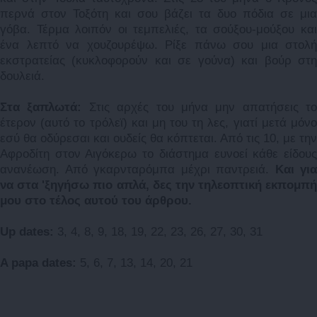
περνά στον Τοξότη και σου βάζει τα δυο πόδια σε μια
γόβα. Τέρμα λοιπόν οι τεμπελιές, τα σούξου-μούξου και
ένα λεπτό να χουζουρέψω. Ρίξε πάνω σου μια στολή
εκστρατείας (κυκλοφορούν και σε γούνα) και βούρ στη
δουλειά.
Στα ξαπλωτά:
Στις αρχές του μήνα μην απατήσεις το
έτερον (αυτό το τρόλεϊ) και μη του τη λες, γιατί μετά μόνο
εσύ θα οδύρεσαι και ουδείς θα κόπτεται. Από τις 10, με την
Αφροδίτη στον Αιγόκερω το διάστημα ευνοεί κάθε είδους
ανανέωση. Από γκαρνταρόμπα μέχρι παντρειά.
Και για
να στα 'ξηγήσω πιο απλά, δες την τηλεοπτική εκπομπή
μου στο τέλος αυτού του άρθρου.
Up dates:
3, 4, 8, 9, 18, 19, 22, 23, 26, 27, 30, 31
A papa dates:
5, 6, 7, 13, 14, 20, 21