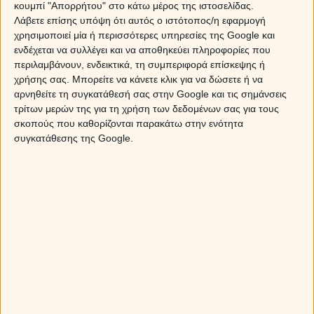
μηνός (σημαδιακό) και ακούει στο όνομα Ουρανός-
κουμπί "Απορρήτου" στο κάτω μέρος της ιστοσελίδας.
Πλούτωνας.
Λάβετε επίσης υπόψη ότι αυτός ο ιστότοπος/η εφαρμογή
χρησιμοποιεί μία ή περισσότερες υπηρεσίες της Google και
Στα ξαπλωτά:
Ο Άρης στον Υδροχόο επηρεάζει τ
ενδέχεται να συλλέγει και να αποθηκεύει πληροφορίες που
περιλαμβάνουν, ενδεικτικά, τη συμπεριφορά επίσκεψης ή
ερωτικά σου, γεγονός που θα πρέπει να το έχεις συνέχεια
χρήσης σας. Μπορείτε να κάνετε κλικ για να δώσετε ή να
στο νου σου και να δέσεις κόμπο οτιδήποτε σου βρίσκεται
αρνηθείτε τη συγκατάθεσή σας στην Google και τις σημάνσεις
πρόχειρο, για να μη το ξεχάσεις.
Και για να στα 'ξηγήσ
τρίτων μερών της για τη χρήση των δεδομένων σας για τους
πιο απλά, δες την τηλεοπτική εκπομπή μου στο τέλος
σκοπούς που καθορίζονται παρακάτω στην ενότητα
αυτού του άρθρου.
συγκατάθεσης της Google.
Up dates:
1, 2, 5, 6, 7, 10, 11, 12, 20, 21, 24, 25, 28,29
A papa dates:
8, 9, 15, 16, 17, 22, 23
ΤΑΥΡΟΣ
Στα όρθια:
Οι βουτιές στον βούρκο συνεχίζονται, στι
αρχές του Δεκέμβρη πάντως προβλέπονται και κάποια
ευχάριστα διαλείμματα, έτσι για να πάρουμε και καμιά
ανάσα, Ντορή μου. Μάλιστα εκεί, γύρω στις 4 του μήνα με
το όργιο Αφροδίτης-Δία, μπορεί να πάθεις και μια ξαφνική
κρίση αισιοδοξίας μετά από μια επαγγελματική συμφωνία