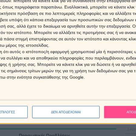
ών. Μπορείτε να κάνετε κλικ για να συναινέσετε στην επεξεργασία απ
 όπως περιγράφεται παραπάνω. Εναλλακτικά, μπορείτε να κάνετε κλικ γ
οκτήσετε πρόσβαση σε πιο λεπτομερείς πληροφορίες και να αλλάξετε τι
βετε υπόψη ότι κάποια επεξεργασία των προσωπικών σας δεδομένων ε
ΔΩΡΕ
Χρίστ
εσή σας, αλλά έχετε το δικαίωμα να αρνηθείτε αυτήν την επεξεργασία. 
έκλει
τόν τον ιστότοπο. Μπορείτε να αλλάξετε τις προτιμήσεις σας ή να ανακα
 πάσα στιγμή επιστρέφοντας σε αυτόν τον ιστότοπο και κάνοντας κλι
ω μέρος της ιστοσελίδας.
16 Ιο
 ότι αυτός ο ιστότοπος/η εφαρμογή χρησιμοποιεί μία ή περισσότερες 
ι να συλλέγει και να αποθηκεύει πληροφορίες που περιλαμβάνουν, ενδεικ
Ερμή
ης ή χρήσης σας. Μπορείτε να κάνετε κλικ για να δώσετε ή να αρνηθε
25 Α
Προβλ
 τις σημάνσεις τρίτων μερών της για τη χρήση των δεδομένων σας για
άτω στην ενότητα συγκατάθεσης της Google.
5 Αυγ
Myastro
Ο Ήλι
Ημερομηνία Τροποποίησης: 08-03-2019 12:00:00
Κρόν
ζώδιό
ΕΠΙΛΟΓΕΣ
ΔΕΝ ΑΠΟΔΕΧΟΜΑΙ
ΑΠΟΔ
3 Αυγ
Προσωπικές Προβλέψεις