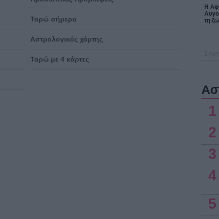
Η Αφρ
Αυγο
Ταρώ σήμερα
τη ζω
Αστρολογικός χάρτης
2 Αυγ
Ταρώ με 4 κάρτες
Ασ
1
2
3
4
5