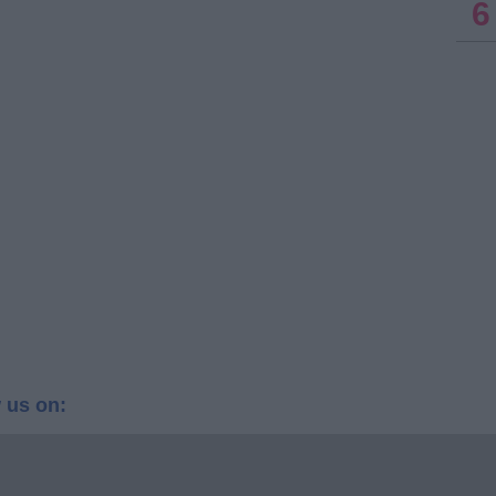
6
 us on: