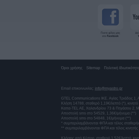
Όροι χρήσης
Sitemap
Πολιτική Ιδιωτικότητ
Email επικοινωνίας:
info@myastro.gr
GTEL Communications IKE. Αγίας Τριάδος 1,
Κλήση 14788, σταθερό 1,19€/λεπτό (*), κινητό
Καπα-TEL AE, Χαλανδρίου 73 & Πηγάσου 2, Μ
Αποστολή sms στο 54529, 1,36€/μήνυμα (**)
Αποστολή sms στο 54848, 1€/μήνυμα (**)
* συμπεριλαμβάνονται ΦΠΑ και τέλος σταθερή
** συμπεριλαμβάνονται ΦΠΑ και τέλος κινητή
Κλήσεις από Κύπρο, σταθερό 1,52€/λεπτό, κ