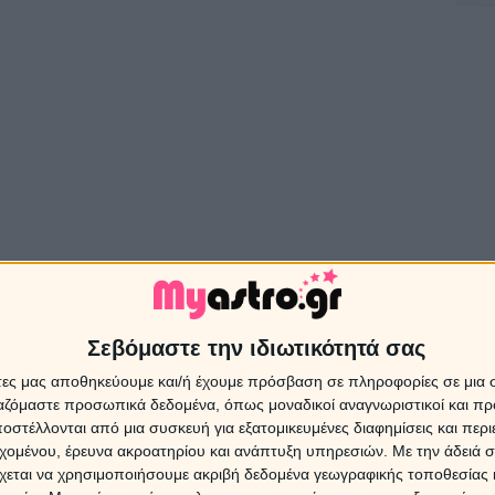
Ασ
Σεβόμαστε την ιδιωτικότητά σας
στροσκόπιο της εβδομάδας 11 ως
Πρ
άτες μας αποθηκεύουμε και/ή έχουμε πρόσβαση σε πληροφορίες σε μια
17/3/2019.
ργαζόμαστε προσωπικά δεδομένα, όπως μοναδικοί αναγνωριστικοί και 
Τα ζώ
στέλλονται από μια συσκευή για εξατομικευμένες διαφημίσεις και περ
06/0
εχομένου, έρευνα ακροατηρίου και ανάπτυξη υπηρεσιών.
Με την άδειά σα
χεται να χρησιμοποιήσουμε ακριβή δεδομένα γεωγραφικής τοποθεσίας 