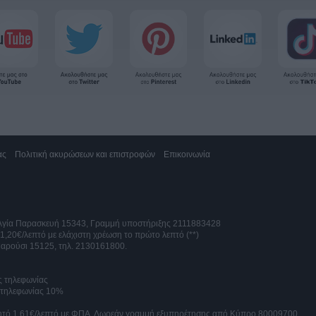
ας
Πολιτική ακυρώσεων και επιστροφών
Επικοινωνία
 Αγία Παρασκευή 15343, Γραμμή υποστήριξης 2111883428
 1,20€/λεπτό με ελάχιστη χρέωση το πρώτο λεπτό (**)
αρούσι 15125, τηλ. 2130161800.
ς τηλεφωνίας
ς τηλεφωνίας 10%
ινητό 1,61€/λεπτό με ΦΠΑ. Δωρεάν γραμμή εξυπηρέτησης από Κύπρο 80009700