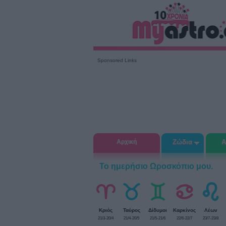
Sponsored Links
Αρχική
Ζώδια
Α
Το ημερήσιο Ωροσκόπιο μου.
Κριός
Ταύρος
Δίδυμοι
Καρκίνος
Λέων
21/3-20/4
21/4-20/5
21/5-21/6
22/6-22/7
23/7-23/8