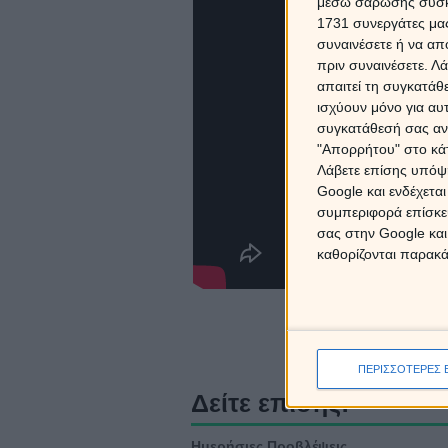
μέσω σάρωσης συσκευ
1731 συνεργάτες μας
συναινέσετε ή να απ
πριν συναινέσετε.
Λά
απαιτεί τη συγκατάθ
ισχύουν μόνο για αυ
συγκατάθεσή σας ανά
"Απορρήτου" στο κάτ
Λάβετε επίσης υπόψη
Google και ενδέχετα
συμπεριφορά επίσκεψ
σας στην Google και
καθορίζονται παρακ
ΠΕΡΙΣΣΟΤΕΡΕΣ 
Δείτε επίσης:
Ημερήσιες Προβλέψεις