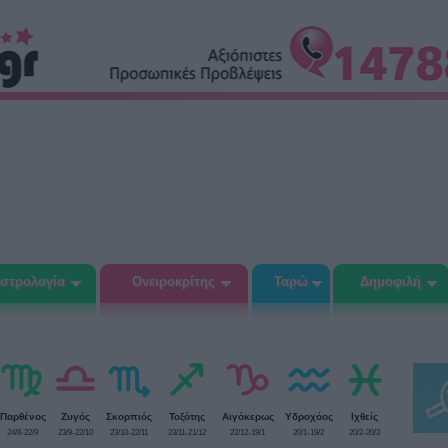
στρολογία
Ονειροκρίτης
Ταρώ
Δημοφιλή
Παρθένος
Ζυγός
Σκορπιός
Τοξότης
Αιγόκερως
Υδροχόος
Ιχθείς
24/8-22/9
23/9-22/10
23/10-22/11
23/11-21/12
22/12-19/1
20/1-19/2
20/2-20/3