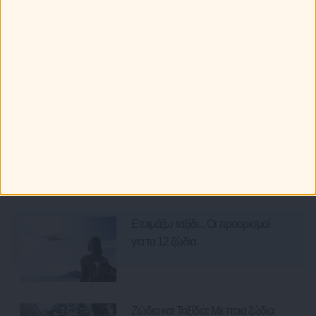
Greek καμάκι! Ποια ατάκα χρησιμοποιούν τα ζώδια;
Πώς ξεχωρίζεις τα 12 ζώδια στην παραλία!
Τα ζώδια πάνε διακοπές: Τα καλύτερα και τα χειρότερα που
μπορεί να τους προκύψουν!
Τα 12 ζώδια και οι καλοκαιρινές τους επιθυμίες!
Πως συμπεριφέρονται τα ζώδια στην παραλία;
Ότι Παίζει
Ετοιμάζω ταξίδι... Οι προορισμοί
για τα 12 ζώδια.
Ζώδια και Ταξίδια: Με ποια ζώδια