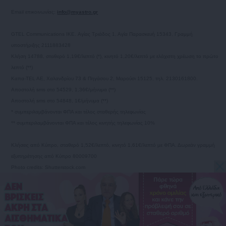
Email επικοινωνίας:
info@myastro.gr
GTEL Communications IKE. Αγίας Τριάδος 1, Αγία Παρασκευή 15343, Γραμμή
υποστήριξης 2111883428
Κλήση 14788, σταθερό 1,19€/λεπτό (*), κινητό 1,20€/λεπτό με ελάχιστη χρέωση το πρώτο
λεπτό (**)
Καπα-TEL AE, Χαλανδρίου 73 & Πηγάσου 2, Μαρούσι 15125, τηλ. 2130161800.
Αποστολή sms στο 54529, 1,36€/μήνυμα (**)
Αποστολή sms στο 54848, 1€/μήνυμα (**)
* συμπεριλαμβάνονται ΦΠΑ και τέλος σταθερής τηλεφωνίας
** συμπεριλαμβάνονται ΦΠΑ και τέλος κινητής τηλεφωνίας 10%
Κλήσεις από Κύπρο, σταθερό 1,52€/λεπτό, κινητό 1,61€/λεπτό με ΦΠΑ. Δωρεάν γραμμή
εξυπηρέτησης από Κύπρο 80009700
Photo credits: Shutterstock.com