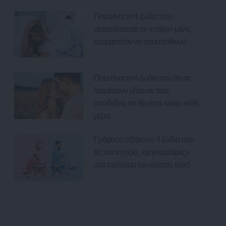
Ποια είναι τα 4 ζώδια που
μετατρέπονται σε «πάγο» μόλις
κουραστούν να προσπαθούν;
Ποια είναι τα 4 ζώδια που θα σε
λατρέψουν μόνο αν τους
αποδείξεις ότι θα είσαι «εκεί» κάθε
μέρα;
Γράφουν, σβήνουν: 4 ζώδια που
τις πιο ισχυρές «μηνυματάρες»
στα πρόχειρα του κινητού τους!