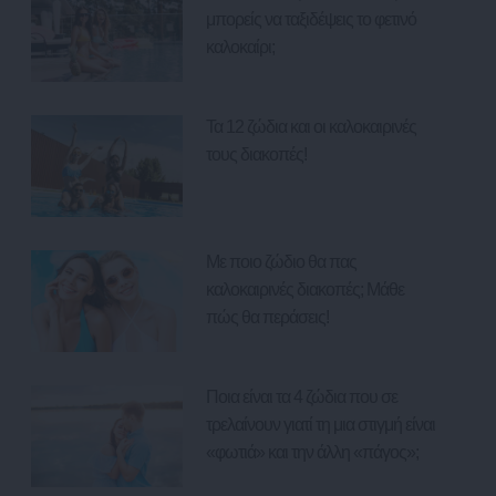
μπορείς να ταξιδέψεις το φετινό
καλοκαίρι;
Τα 12 ζώδια και οι καλοκαιρινές
τους διακοπές!
Με ποιο ζώδιο θα πας
καλοκαιρινές διακοπές; Μάθε
πώς θα περάσεις!
Ποια είναι τα 4 ζώδια που σε
τρελαίνουν γιατί τη μια στιγμή είναι
«φωτιά» και την άλλη «πάγος»;