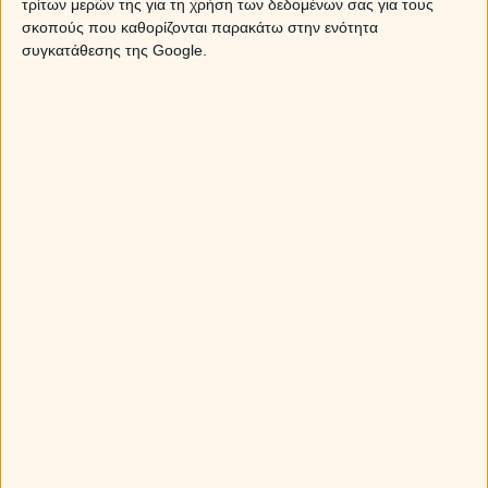
τρίτων μερών της για τη χρήση των δεδομένων σας για τους
σκοπούς που καθορίζονται παρακάτω στην ενότητα
συγκατάθεσης της Google.
Την εύνοια της όψης εισπράττουν κυρίως τα γήινα και
τα υδάτινα ζώδια του δευτέρου δεκαημέρου ή όσοι
έχουν ωροσκόπο η προσωπικούς πλανήτες στα ζώδια
αυτά.
Έτσι για τους
Παρθένους
μια είδηση οικονομικού