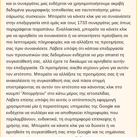
και οι συνεργάτες μας ενδέχεται να χρησιμοποιήσουμε ακριβή
δεδομένα γεωγραφικής τοποθεσίας και ταυτοποίησης μέσω
Ευχάριστο όμως είναι το εξάγωνο του Ερμή με την
σάρωσης συσκευών. Μπορείτε να κάνετε κλικ για να συναινέσετε
Αφροδίτη
που δημιουργεί ένα καλό κλίμα στην
στην επεξεργασία από εμάς και τους 1733 συνεργάτες μας όπως
υπόλοιπη ημέρα, ενισχύοντας την διάθεση για
περιγράφεται παραπάνω. Εναλλακτικά, μπορείτε να κάνετε κλικ
συζητήσεις και μάλιστα λειτουργεί ιδιαίτερα βοηθητικά
για να αρνηθείτε να συναινέσετε ή να αποκτήσετε πρόσβαση σε
στην εξεύρεση λύσεων, αλλά και στην εξισορρόπηση
πιο λεπτομερείς πληροφορίες και να αλλάξετε τις προτιμήσεις
τυχόν διαφωνιών.
σας πριν συναινέσετε.
Λάβετε υπόψη ότι κάποια επεξεργασία
των προσωπικών σας δεδομένων ενδέχεται να μην απαιτεί τη
Ποιά ζώδια ευνοούνται από τις αστρολογικές
συγκατάθεσή σας, αλλά έχετε το δικαίωμα να αρνηθείτε αυτήν
όψεις
την επεξεργασία. Οι προτιμήσεις σαςθα ισχύουν μόνο για αυτόν
τον ιστότοπο. Μπορείτε να αλλάξετε τις προτιμήσεις σας ή να
ανακαλέσετε τη συγκατάθεσή σας ανά πάσα στιγμή
Sponsored Links
επιστρέφοντας σε αυτόν τον ιστότοπο και κάνοντας κλικ στο
κουμπί "Απορρήτου" στο κάτω μέρος της ιστοσελίδας.
Λάβετε επίσης υπόψη ότι αυτός ο ιστότοπος/η εφαρμογή
χρησιμοποιεί μία ή περισσότερες υπηρεσίες της Google και
ενδέχεται να συλλέγει και να αποθηκεύει πληροφορίες που
περιλαμβάνουν, ενδεικτικά, τη συμπεριφορά επίσκεψης ή
χρήσης σας. Μπορείτε να κάνετε κλικ για να δώσετε ή να
αρνηθείτε τη συγκατάθεσή σας στην Google και τις σημάνσεις