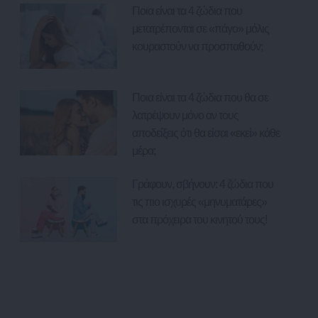
Ποια είναι τα 4 ζώδια που
μετατρέπονται σε «πάγο» μόλις
κουραστούν να προσπαθούν;
Ποια είναι τα 4 ζώδια που θα σε
λατρέψουν μόνο αν τους
αποδείξεις ότι θα είσαι «εκεί» κάθε
μέρα;
Γράφουν, σβήνουν: 4 ζώδια που
τις πιο ισχυρές «μηνυματάρες»
στα πρόχειρα του κινητού τους!