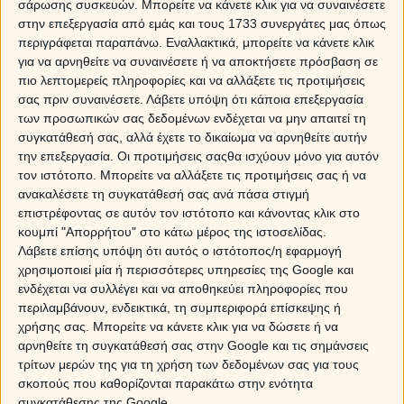
σάρωσης συσκευών. Μπορείτε να κάνετε κλικ για να συναινέσετε
στην επεξεργασία από εμάς και τους 1733 συνεργάτες μας όπως
περιγράφεται παραπάνω. Εναλλακτικά, μπορείτε να κάνετε κλικ
για να αρνηθείτε να συναινέσετε ή να αποκτήσετε πρόσβαση σε
πιο λεπτομερείς πληροφορίες και να αλλάξετε τις προτιμήσεις
σας πριν συναινέσετε.
Λάβετε υπόψη ότι κάποια επεξεργασία
Κριός
των προσωπικών σας δεδομένων ενδέχεται να μην απαιτεί τη
συγκατάθεσή σας, αλλά έχετε το δικαίωμα να αρνηθείτε αυτήν
Με μια πληθώρα πλανητών στο σταθερό Ταύρο, αρχίζεις
την επεξεργασία. Οι προτιμήσεις σαςθα ισχύουν μόνο για αυτόν
κι εσύ να σκέφτεσαι πως οι έρωτες για να κρατήσουν,
τον ιστότοπο. Μπορείτε να αλλάξετε τις προτιμήσεις σας ή να
χρειάζονται μια περισσότερη πραγματικότητα και λιγότερη
ανακαλέσετε τη συγκατάθεσή σας ανά πάσα στιγμή
ουτοπία. Αυτή η εβδομάδα θα φέρει μαζί της διλλήματα,
επιστρέφοντας σε αυτόν τον ιστότοπο και κάνοντας κλικ στο
προβληματισμούς, αλλά και πρακτικές διεξόδους, εκεί που
κουμπί "Απορρήτου" στο κάτω μέρος της ιστοσελίδας.
Λάβετε επίσης υπόψη ότι αυτός ο ιστότοπος/η εφαρμογή
η δική σου λογική έχει μπλοκάρει.
χρησιμοποιεί μία ή περισσότερες υπηρεσίες της Google και
Στείλε με sms το θέμα που σε απασχολεί, το όνομά σου
ενδέχεται να συλλέγει και να αποθηκεύει πληροφορίες που
και 4 νούμερα από το 1 έως το 22 στο 695 999 55 81 με
περιλαμβάνουν, ενδεικτικά, τη συμπεριφορά επίσκεψης ή
χρέωση απλού sms και θα λάβεις στο κινητό σου 3
χρήσης σας. Μπορείτε να κάνετε κλικ για να δώσετε ή να
εντελώς δωρεάν SMS με τις προβλέψεις που
αρνηθείτε τη συγκατάθεσή σας στην Google και τις σημάνσεις
χρειάζεσαι!
(*)
τρίτων μερών της για τη χρήση των δεδομένων σας για τους
σκοπούς που καθορίζονται παρακάτω στην ενότητα
Ταύρος
συγκατάθεσης της Google.