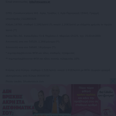
Email επικοινωνίας:
info@myastro.gr
GTEL Communications IKE. Αγίας Τριάδος 1, Αγία Παρασκευή 15343, Γραμμή
υποστήριξης 2111883428
Κλήση 14788, σταθερό 1,19€/λεπτό (*), κινητό 1,20€/λεπτό με ελάχιστη χρέωση το πρώτο
λεπτό (**)
Καπα-TEL AE, Χαλανδρίου 73 & Πηγάσου 2, Μαρούσι 15125, τηλ. 2130161800.
Αποστολή sms στο 54529, 1,36€/μήνυμα (**)
Αποστολή sms στο 54848, 1€/μήνυμα (**)
* συμπεριλαμβάνονται ΦΠΑ και τέλος σταθερής τηλεφωνίας
** συμπεριλαμβάνονται ΦΠΑ και τέλος κινητής τηλεφωνίας 10%
Κλήσεις από Κύπρο, σταθερό 1,52€/λεπτό, κινητό 1,61€/λεπτό με ΦΠΑ. Δωρεάν γραμμή
εξυπηρέτησης από Κύπρο 80009700
Photo credits: Shutterstock.com