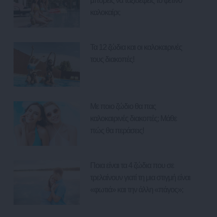
μπορείς να ταξιδέψεις το φετινό
καλοκαίρι;
Τα 12 ζώδια και οι καλοκαιρινές
τους διακοπές!
Με ποιο ζώδιο θα πας
καλοκαιρινές διακοπές; Μάθε
πώς θα περάσεις!
Ποια είναι τα 4 ζώδια που σε
τρελαίνουν γιατί τη μια στιγμή είναι
«φωτιά» και την άλλη «πάγος»;