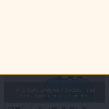
Τελευταία Νέα
Τα 12 ζώδια φτιάχνουν βαλίτσα! Τι θα
πάρουν μαζί τους στις διακοπές;
Greek καμάκι! Ποια ατάκα χρησιμοποιούν τα ζώδια;