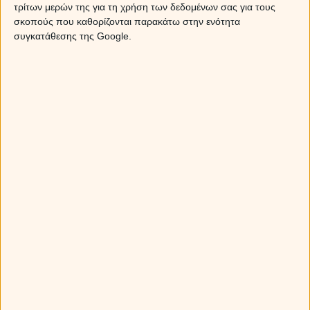
τρίτων μερών της για τη χρήση των δεδομένων σας για τους
Ταύρος
σκοπούς που καθορίζονται παρακάτω στην ενότητα
συγκατάθεσης της Google.
Δύσκολα τεστ σου φέρνει η αντίθεση της Σελήνης με τον
Κρόνο, όσον αφορά στις σχέσεις σου και στην προσωπική
σου ζωή. Αυτά που στο παρελθόν έβαλες κάτω από το
χαλί, έχουν γίνει βουνό. Με πειθαρχία, αναθεώρηση και
μια τονωτική ένεση αισιοδοξίας, μια χαρά θα
αντιμετωπίσεις πιέσεις, ζήλειες και εγωισμούς, από το
έτερο ήμισυ.
Αν θέλεις
δωρεάν προσωπική πρόβλεψη
, μη ξεχάσεις
να επωφεληθείς από την ειδική προσφορά μας, για
αισθηματικές προβλέψεις στο κινητό σου. Στείλε τώρα
με sms το ΖΩΔΙΟ σου στο 695 999 55 81, με χρέωση
απλού sms όπως όταν στέλνεις sms στους φίλους σου,
και θα λάβεις στο κινητό τις προβλέψεις σου σε 3
ΔΩΡΕΑΝ SMS.(*)
Δίδυμοι