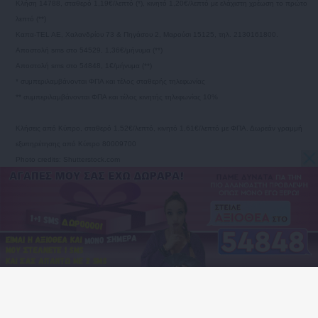
Κλήση 14788, σταθερό 1,19€/λεπτό (*), κινητό 1,20€/λεπτό με ελάχιστη χρέωση το πρώτο
λεπτό (**)
Καπα-TEL AE, Χαλανδρίου 73 & Πηγάσου 2, Μαρούσι 15125, τηλ. 2130161800.
Αποστολή sms στο 54529, 1,36€/μήνυμα (**)
Αποστολή sms στο 54848, 1€/μήνυμα (**)
* συμπεριλαμβάνονται ΦΠΑ και τέλος σταθερής τηλεφωνίας
** συμπεριλαμβάνονται ΦΠΑ και τέλος κινητής τηλεφωνίας 10%
Κλήσεις από Κύπρο, σταθερό 1,52€/λεπτό, κινητό 1,61€/λεπτό με ΦΠΑ. Δωρεάν γραμμή
εξυπηρέτησης από Κύπρο 80009700
Photo credits: Shutterstock.com