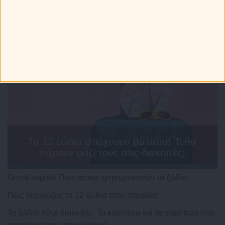
Τελευταία Νέα
Τα 12 ζώδια φτιάχνουν βαλίτσα! Τι θα
πάρουν μαζί τους στις διακοπές;
Greek καμάκι! Ποια ατάκα χρησιμοποιούν τα ζώδια;
Πώς ξεχωρίζεις τα 12 ζώδια στην παραλία!
Τα ζώδια πάνε διακοπές: Τα καλύτερα και τα χειρότερα που
μπορεί να τους προκύψουν!