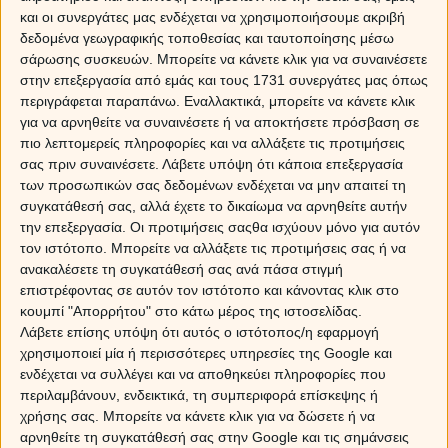
και οι συνεργάτες μας ενδέχεται να χρησιμοποιήσουμε ακριβή
δεδομένα γεωγραφικής τοποθεσίας και ταυτοποίησης μέσω
σάρωσης συσκευών. Μπορείτε να κάνετε κλικ για να συναινέσετε
στην επεξεργασία από εμάς και τους 1731 συνεργάτες μας όπως
περιγράφεται παραπάνω. Εναλλακτικά, μπορείτε να κάνετε κλικ
για να αρνηθείτε να συναινέσετε ή να αποκτήσετε πρόσβαση σε
Κριός
πιο λεπτομερείς πληροφορίες και να αλλάξετε τις προτιμήσεις
σας πριν συναινέσετε.
Λάβετε υπόψη ότι κάποια επεξεργασία
Το πέρασμα της Σελήνης από τον Δία, θα σου δώσει την
των προσωπικών σας δεδομένων ενδέχεται να μην απαιτεί τη
ευκαιρία να πεις αυτά που σου καίνε την καρδιά,
συγκατάθεσή σας, αλλά έχετε το δικαίωμα να αρνηθείτε αυτήν
τονώνοντας την ικανότητά σου να αποκτάς με
την επεξεργασία. Οι προτιμήσεις σαςθα ισχύουν μόνο για αυτόν
διπλωματικό τρόπο αυτό που θέλεις. Μια γυναίκα από το
τον ιστότοπο. Μπορείτε να αλλάξετε τις προτιμήσεις σας ή να
περιβάλλον σου θα σε κάνει να πετάξεις στα ύψη,
ανακαλέσετε τη συγκατάθεσή σας ανά πάσα στιγμή
πιστεύοντας στο καλό μέσα στους ανθρώπους.
επιστρέφοντας σε αυτόν τον ιστότοπο και κάνοντας κλικ στο
Αν θέλεις
δωρεάν προσωπική πρόβλεψη
, μη ξεχάσεις
κουμπί "Απορρήτου" στο κάτω μέρος της ιστοσελίδας.
να επωφεληθείς από την ειδική προσφορά μας, για
Λάβετε επίσης υπόψη ότι αυτός ο ιστότοπος/η εφαρμογή
αισθηματικές προβλέψεις στο κινητό σου. Στείλε τώρα
χρησιμοποιεί μία ή περισσότερες υπηρεσίες της Google και
με sms το ΖΩΔΙΟ σου στο 695 999 55 81, με χρέωση
ενδέχεται να συλλέγει και να αποθηκεύει πληροφορίες που
απλού sms όπως όταν στέλνεις sms στους φίλους σου,
περιλαμβάνουν, ενδεικτικά, τη συμπεριφορά επίσκεψης ή
και θα λάβεις στο κινητό τις προβλέψεις σου σε 3
χρήσης σας. Μπορείτε να κάνετε κλικ για να δώσετε ή να
ΔΩΡΕΑΝ SMS.(*)
αρνηθείτε τη συγκατάθεσή σας στην Google και τις σημάνσεις