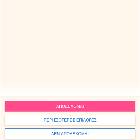
(*) Οι χρήστες αποδέχονται να λαμβάνουν δωρεάν
ενημερωτικά SMS στο κινητό τους.
Πηγή:
Myastro.gr
Myastro
ΑΠΟΔΕΧΟΜΑΙ
ΠΕΡΙΣΣΟΤΕΡΕΣ ΕΠΙΛΟΓΕΣ
ΔΕΝ ΑΠΟΔΕΧΟΜΑΙ