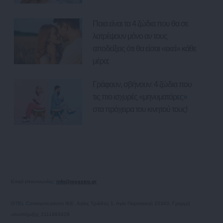
Ποια είναι τα 4 ζώδια που θα σε
λατρέψουν μόνο αν τους
αποδείξεις ότι θα είσαι «εκεί» κάθε
μέρα;
Γράφουν, σβήνουν: 4 ζώδια που
τις πιο ισχυρές «μηνυματάρες»
στα πρόχειρα του κινητού τους!
Email επικοινωνίας:
info@myastro.gr
GTEL Communications IKE. Αγίας Τριάδος 1, Αγία Παρασκευή 15343, Γραμμή
υποστήριξης 2111883428