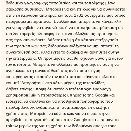
δεδομένα γεωγραφικής τοποθεσίας και ταυτοποίησης μέσω
σάρωσης συσκευών. Μπορείτε να κάνετε κλικ για να συναινέσετε
στην επεξεργασία από εμάς και τους 1731 συνεργάτες μας όπως
περιγράφεται παραπάνω. Εναλλακτικά, μπορείτε να κάνετε κλικ
για να αρνηθείτε να συναινέσετε ή να αποκτήσετε πρόσβαση σε
Κριός
πιο λεπτομερείς πληροφορίες και να αλλάξετε τις προτιμήσεις
σας πριν συναινέσετε.
Λάβετε υπόψη ότι κάποια επεξεργασία
Συναντήσεις που θα σε αναστατώσουν, χαμόγελα της
των προσωπικών σας δεδομένων ενδέχεται να μην απαιτεί τη
τύχης όσον αφορά στην επαγγελματική σου ζωή και
συγκατάθεσή σας, αλλά έχετε το δικαίωμα να αρνηθείτε αυτήν
έξαρση δημιουργίας, που θα φωτίσει τα ταλέντα σου,
την επεξεργασία. Οι προτιμήσεις σαςθα ισχύουν μόνο για αυτόν
περιλαμβάνει η εβδομάδα αυτή. Η Αφροδίτη στον Υδροχόο
τον ιστότοπο. Μπορείτε να αλλάξετε τις προτιμήσεις σας ή να
ζητά να μην γίνεσαι πιεστικός στα ερωτικά ζητήματα και
ανακαλέσετε τη συγκατάθεσή σας ανά πάσα στιγμή
να αφήσεις περιθώρια να εξελιχθούν τα πράγματα από
επιστρέφοντας σε αυτόν τον ιστότοπο και κάνοντας κλικ στο
μόνα τους.
κουμπί "Απορρήτου" στο κάτω μέρος της ιστοσελίδας.
Αν θέλεις
δωρεάν προσωπική πρόβλεψη
, μη ξεχάσεις
Λάβετε επίσης υπόψη ότι αυτός ο ιστότοπος/η εφαρμογή
να επωφεληθείς από την ειδική προσφορά μας, για
χρησιμοποιεί μία ή περισσότερες υπηρεσίες της Google και
αισθηματικές προβλέψεις στο κινητό σου. Στείλε τώρα
ενδέχεται να συλλέγει και να αποθηκεύει πληροφορίες που
με sms το ΖΩΔΙΟ σου στο 695 999 55 81, με χρέωση
περιλαμβάνουν, ενδεικτικά, τη συμπεριφορά επίσκεψης ή
χρήσης σας. Μπορείτε να κάνετε κλικ για να δώσετε ή να
απλού sms όπως όταν στέλνεις sms στους φίλους σου,
αρνηθείτε τη συγκατάθεσή σας στην Google και τις σημάνσεις
και θα λάβεις στο κινητό τις προβλέψεις σου σε 3
τρίτων μερών της για τη χρήση των δεδομένων σας για τους
ΔΩΡΕΑΝ SMS.(*)