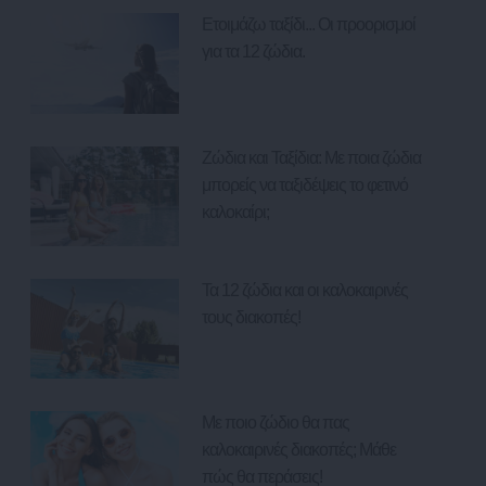
Ετοιμάζω ταξίδι... Οι προορισμοί
για τα 12 ζώδια.
Ζώδια και Ταξίδια: Με ποια ζώδια
μπορείς να ταξιδέψεις το φετινό
καλοκαίρι;
Τα 12 ζώδια και οι καλοκαιρινές
τους διακοπές!
Με ποιο ζώδιο θα πας
καλοκαιρινές διακοπές; Μάθε
πώς θα περάσεις!