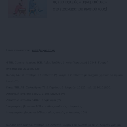
τις πιο ισχυρές «μηνυματάρες»
στα πρόχειρα του κινητού τους!
Email επικοινωνίας:
info@myastro.gr
GTEL Communications IKE. Αγίας Τριάδος 1, Αγία Παρασκευή 15343, Γραμμή
υποστήριξης 2111883428
Κλήση 14788, σταθερό 1,19€/λεπτό (*), κινητό 1,20€/λεπτό με ελάχιστη χρέωση το πρώτο
λεπτό (**)
Καπα-TEL AE, Χαλανδρίου 73 & Πηγάσου 2, Μαρούσι 15125, τηλ. 2130161800.
Αποστολή sms στο 54529, 1,36€/μήνυμα (**)
Αποστολή sms στο 54848, 1€/μήνυμα (**)
* συμπεριλαμβάνονται ΦΠΑ και τέλος σταθερής τηλεφωνίας
** συμπεριλαμβάνονται ΦΠΑ και τέλος κινητής τηλεφωνίας 10%
Κλήσεις από Κύπρο, σταθερό 1,52€/λεπτό, κινητό 1,61€/λεπτό με ΦΠΑ. Δωρεάν γραμμή