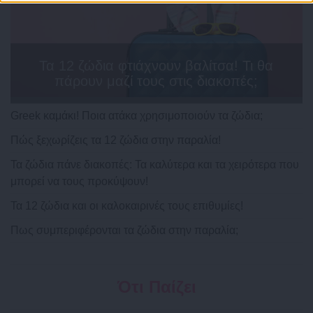
Τα 12 ζώδια φτιάχνουν βαλίτσα! Τι θα
πάρουν μαζί τους στις διακοπές;
Greek καμάκι! Ποια ατάκα χρησιμοποιούν τα ζώδια;
Πώς ξεχωρίζεις τα 12 ζώδια στην παραλία!
Τα ζώδια πάνε διακοπές: Τα καλύτερα και τα χειρότερα που
μπορεί να τους προκύψουν!
Τα 12 ζώδια και οι καλοκαιρινές τους επιθυμίες!
Πως συμπεριφέρονται τα ζώδια στην παραλία;
Ότι Παίζει