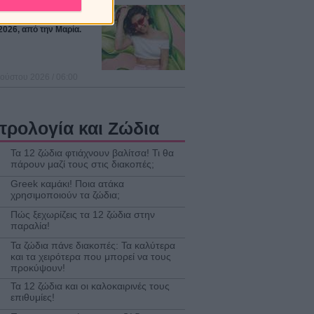
στρολογικές προβλέψεις
ην εβδομάδα 10 ως
2026, από την Μαρία.
ούστου 2026 / 06:00
τρολογία και Ζώδια
Τα 12 ζώδια φτιάχνουν βαλίτσα! Τι θα
πάρουν μαζί τους στις διακοπές;
Greek καμάκι! Ποια ατάκα
χρησιμοποιούν τα ζώδια;
Πώς ξεχωρίζεις τα 12 ζώδια στην
παραλία!
Τα ζώδια πάνε διακοπές: Τα καλύτερα
και τα χειρότερα που μπορεί να τους
προκύψουν!
Τα 12 ζώδια και οι καλοκαιρινές τους
επιθυμίες!