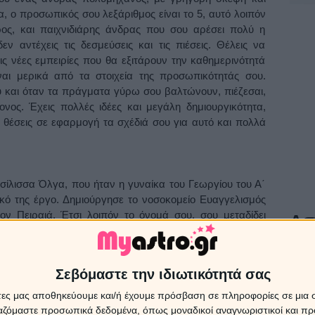
, ο προσωπικός σου λεξάριθμος είναι το 5, αυτό λοιπόν
ρος, και παιχνιδιάρης άνδρας που σου αρέσει πολύ η
ν αντέχεις τις δεσμεύσεις και τις πιέσεις. Θέλεις να
ις νέες εμπειρίες που θα εξιτάρουν την καθημερινότητά
ναι μερικά από τα στοιχεία της προσωπικότητάς σου.
ου και όταν τα πράγματα γύρω σου βαλτώνουν, πιέζεσαι,
νος. Έχεις πολλές ιδέες και μεγάλη δημιουργικότητα,
θέσεις σε εφαρμογή τα σχέδιά σου για αυτό και πολλά
σίλισσα Όλγα, που ήταν η γυναίκα του Γεωργίου του Α΄
ικό της έργο. Δημιούργησε το νοσοκομείο Ευαγγελισμός
ν Πειραιά. Έτσι λοιπόν το όνομά σου, σου μεταδίδει
Ασ
λογερή επιθυμία για προσφορά και δραστηριοποίηση σε
Πρ
ν αριθμολογία, ο προσωπικός σου λεξάριθμος είναι το 5,
ναίκα που ακολουθείς το ρεύμα της εποχή, σου αρέσει η
Τα ζώ
Σεβόμαστε την ιδιωτικότητά σας
 να διασκεδάζεις και να απολαμβάνεις τις χαρές της ζωής.
08/0
 δραστήρια. Κάνεις πολλά όνειρα για τη ζωή, όμως
άτες μας αποθηκεύουμε και/ή έχουμε πρόσβαση σε πληροφορίες σε μια
όλα όσα έχεις στο μυαλό σου!
ργαζόμαστε προσωπικά δεδομένα, όπως μοναδικοί αναγνωριστικοί και 