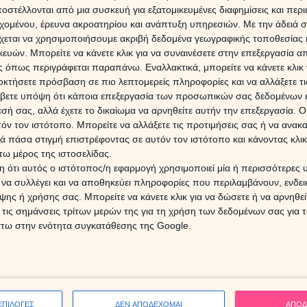
στέλλονται από μια συσκευή για εξατομικευμένες διαφημίσεις και περ
εχομένου, έρευνα ακροατηρίου και ανάπτυξη υπηρεσιών.
Με την άδειά σα
το Ελληνικό δέντρο που φυτεύτηκε για πρώτη φορά στην
χεται να χρησιμοποιήσουμε ακριβή δεδομένα γεωγραφικής τοποθεσίας 
Εβδομ
κοινωνική, ευχάριστη και πολύ παιχνιδιάρα, σου αρέσει η
ών. Μπορείτε να κάνετε κλικ για να συναινέσετε στην επεξεργασία απ
Ζώδια
17/0
 όπως περιγράφεται παραπάνω. Εναλλακτικά, μπορείτε να κάνετε κλικ γ
σαι τη μοναξιά. Προτιμάς να λειτουργείς συλλογικά και
οκτήσετε πρόσβαση σε πιο λεπτομερείς πληροφορίες και να αλλάξετε τι
φάσεις για τη ζωή σου. Οι σχέσεις είναι πολύ σημαντικές
βετε υπόψη ότι κάποια επεξεργασία των προσωπικών σας δεδομένων ε
α πάντα για να διατηρείς μακρόχρονες φιλίες. Είσαι
εσή σας, αλλά έχετε το δικαίωμα να αρνηθείτε αυτήν την επεξεργασία. 
ις την τάση να πνίγεις τους ανθρώπους γύρω σου με την
τόν τον ιστότοπο. Μπορείτε να αλλάξετε τις προτιμήσεις σας ή να ανακα
 κολλάς στις λεπτομέρειες και χάνεις την ουσία των
ΔΩΡΕ
 πάσα στιγμή επιστρέφοντας σε αυτόν τον ιστότοπο και κάνοντας κλι
, σου αρέσει ο χορός, η μουσική και το θέατρο.
Χρίστ
ω μέρος της ιστοσελίδας.
έκλει
 ότι αυτός ο ιστότοπος/η εφαρμογή χρησιμοποιεί μία ή περισσότερες 
ι να συλλέγει και να αποθηκεύει πληροφορίες που περιλαμβάνουν, ενδεικ
ι αυτό αγαπητή μας φίλη συμβαίνει γιατί προέρχεται από
ης ή χρήσης σας. Μπορείτε να κάνετε κλικ για να δώσετε ή να αρνηθε
16 Ιο
λυμπία, που ήταν ο τόπος διεξαγωγής των Ολυμπιακών
 τις σημάνσεις τρίτων μερών της για τη χρήση των δεδομένων σας για
σημαίνει άξια, Άγια. Είσαι λοιπόν μία γυναίκα που
άτω στην ενότητα συγκατάθεσης της Google.
Η Αφρ
σου, θέλεις να προοδεύεις και να κατακτάς τους στόχους
τον 
επηρε
ας, ο προσωπικός σου λεξάριθμος είναι το 9 και αυτό
αι συναισθηματική γυναίκα, που κάνεις όνειρα και έχεις
τα κοινωνικά προβλήματα για αυτό και προσπαθείς να
7 Αυγ
αδύναμους ανθρώπους προκειμένου να τους στηρίξεις! Η
ΕΠΙΛΟΓΕΣ
ΔΕΝ ΑΠΟΔΕΧΟΜΑΙ
ΑΠΟΔ