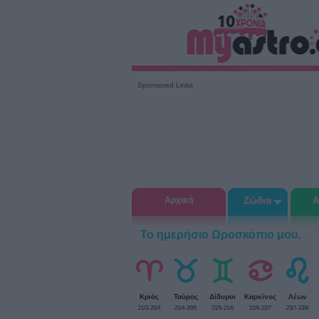
Sponsored Links
Αρχική
Ζώδια
Α
Το ημερήσιο Ωροσκόπιο μου.
Κριός
Ταύρος
Δίδυμοι
Καρκίνος
Λέων
21/3-20/4
21/4-20/5
21/5-21/6
22/6-22/7
23/7-23/8