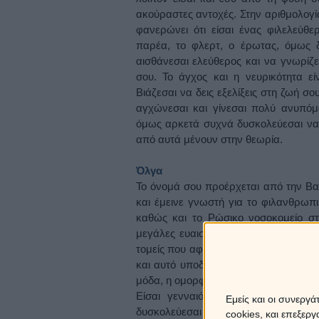
ακούραστες αντοχές. Στην αριθμολογία
φανερώνει ότι είσαι ένας φιλελεύθε
παρέα, το φλερτ, ο έρωτας, όμως δε
αισθάνεσαι ελεύθερος και να γνωρίζε
σου. Το άγχος και η νευρικότητα εί
Βιάζεσαι να δεις εξελίξεις στη ζωή σ
αγχώνεσαι και γίνεσαι πολύ ανυπόμο
όμως αρκετά συχνά δυσκολεύεσαι να 
από αυτά μένουν στην θεωρία.
Όλγα
Το όνομά σου προέρχεται από την Βα
και έμεινε γνωστή για το φιλανθρωπ
καθώς και το Ρώσικο νοσοκομείο στο
μεγάλες ευαισθησίες αλλά και μία φ
τομείς που αφορούν την κοινωνία. Στη
και αυτό υποδηλώνει ότι είσαι μία γυ
μόδα, η ομορφιά, οι τέχνες και θέλεις
Είσαι γενναιόδωρη, κοινωνική και
Εμείς και οι συνεργ
δυσκολεύεσαι να θέσεις σε εφαρμογή, 
cookies, και επεξε