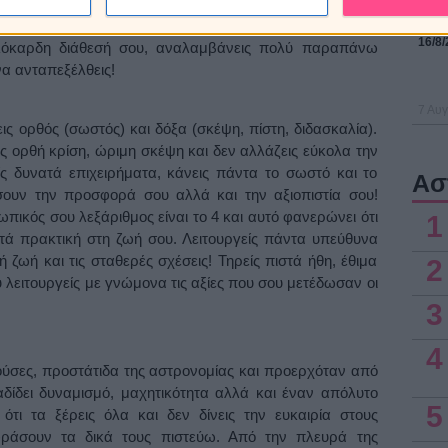
 φορές σε παρασύρει σε σκέψεις και σχέδια που είναι
Οι α
ύτερη προσοχή στο ημερήσιο πρόγραμμά σου, γιατί πάνω
για τ
16/8/
λόκαρδη διάθεσή σου, αναλαμβάνεις πολύ παραπάνω
α ανταπεξέλθεις!
7 Αυγ
ις ορθός (σωστός) και δόξα (σκέψη, πίστη, διδασκαλία).
ις ορθή κρίση, ώριμη σκέψη και δεν αλλάζεις εύκολα την
ς δυνατά επιχειρήματα, κάνεις πάντα το σωστό και το
Ασ
σουν την προσφορά σου αλλά και την αξιοπιστία σου!
ικός σου λεξάριθμος είναι το 4 και αυτό φανερώνει ότι
1
κετά πρακτική στη ζωή σου. Λειτουργείς πάντα υπεύθυνα
ή ζωή και τις σταθερές σχέσεις! Τηρείς πιστά ήθη, έθιμα
2
 λειτουργείς με γνώμονα τις αξίες που σου μετέδωσαν οι
3
4
ούσες, προστάτιδα της αστρονομίας και προερχόταν από
δίδει δυναμισμό, μαχητικότητα αλλά και έναν απόλυτο
5
ότι τα ξέρεις όλα και δεν δίνεις την ευκαιρία στους
άσουν τα δικά τους πιστεύω. Από την πλευρά της