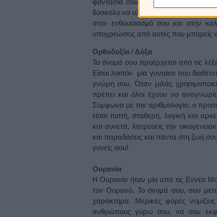
φαντασία σου καλπάζει, όμως πολλές
δύσκολο να υλοποιήσεις. Δείξε μεγαλ
στον ενθουσιασμό σου και στην κα
υποχρεώσεις από αυτές που μπορείς ν
Ορθοδοξία / Δόξα
Το όνομά σου προέρχεται από τις λέξε
Είσαι λοιπόν μία γυναίκα που διαθέτε
γνώμη σου. Όταν μιλάς χρησιμοποιεί
πρέπει και όλοι έχουν να αναγνωρί
Σύμφωνα με την αριθμολογία, ο προσωπ
είσαι πιστή, σταθερή, λογική και αρ
και συνετά, λατρεύεις την οικογενειακ
και παραδόσεις και πάντα στη ζωή σου
γονείς σου!
Ουρανία
Η Ουρανία ήταν μία από τις Εννέα Μ
τον Ουρανό. Το όνομά σου, σου μετα
χαρακτήρα. Μερικές φορές νομίζεις 
ανθρώπους γύρω σου, να σου εκφρ