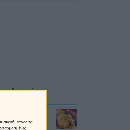
τρολογικές
οβλέψεις
δια το Σάββατο
8/2026
 συσκευή, όπως τα
προσαρμοσμένες