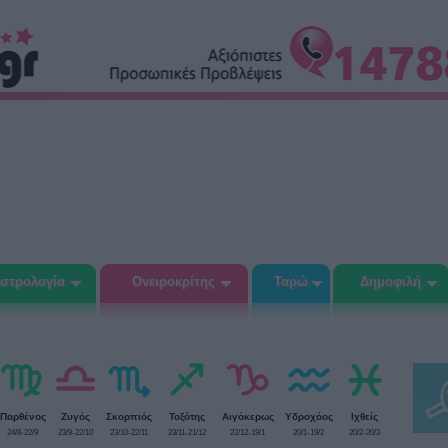
στρολογία
Ονειροκρίτης
Ταρώ
Δημοφιλή
Παρθένος
Ζυγός
Σκορπιός
Τοξότης
Αιγόκερως
Υδροχόος
Ιχθείς
24/8-22/9
23/9-22/10
23/10-22/11
23/11-21/12
22/12-19/1
20/1-19/2
20/2-20/3