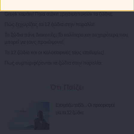
Greek καμάκι! Ποια ατάκα χρησιμοποιούν τα ζώδια;
Πώς ξεχωρίζεις τα 12 ζώδια στην παραλία!
Τα ζώδια πάνε διακοπές: Τα καλύτερα και τα χειρότερα που
μπορεί να τους προκύψουν!
Τα 12 ζώδια και οι καλοκαιρινές τους επιθυμίες!
Πως συμπεριφέρονται τα ζώδια στην παραλία;
Ότι Παίζει
Ετοιμάζω ταξίδι... Οι προορισμοί
για τα 12 ζώδια.