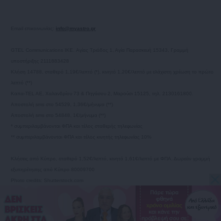
Email επικοινωνίας:
info@myastro.gr
GTEL Communications IKE. Αγίας Τριάδος 1, Αγία Παρασκευή 15343, Γραμμή
υποστήριξης 2111883428
Κλήση 14788, σταθερό 1,19€/λεπτό (*), κινητό 1,20€/λεπτό με ελάχιστη χρέωση το πρώτο
λεπτό (**)
Καπα-TEL AE, Χαλανδρίου 73 & Πηγάσου 2, Μαρούσι 15125, τηλ. 2130161800.
Αποστολή sms στο 54529, 1,36€/μήνυμα (**)
Αποστολή sms στο 54848, 1€/μήνυμα (**)
* συμπεριλαμβάνονται ΦΠΑ και τέλος σταθερής τηλεφωνίας
** συμπεριλαμβάνονται ΦΠΑ και τέλος κινητής τηλεφωνίας 10%
Κλήσεις από Κύπρο, σταθερό 1,52€/λεπτό, κινητό 1,61€/λεπτό με ΦΠΑ. Δωρεάν γραμμή
εξυπηρέτησης από Κύπρο 80009700
Photo credits: Shutterstock.com