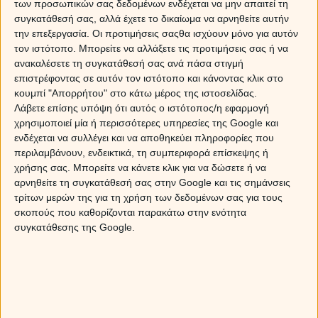
των προσωπικών σας δεδομένων ενδέχεται να μην απαιτεί τη
από το πάτωμα μέχρι το ταβάνι, με βελούδα, μετάξια,
συγκατάθεσή σας, αλλά έχετε το δικαίωμα να αρνηθείτε αυτήν
καμηλό και άλλα απαλά στην αφή υφάσματα. • Μια
την επεξεργασία. Οι προτιμήσεις σαςθα ισχύουν μόνο για αυτόν
αποψιλωμένη έκταση στον Αμαζόνιο, για να την
τον ιστότοπο. Μπορείτε να αλλάξετε τις προτιμήσεις σας ή να
ξαναφυτέψει. Κάτω τα χέρια από τη μάνα-Γη.
ανακαλέσετε τη συγκατάθεσή σας ανά πάσα στιγμή
επιστρέφοντας σε αυτόν τον ιστότοπο και κάνοντας κλικ στο
κουμπί "Απορρήτου" στο κάτω μέρος της ιστοσελίδας.
Λάβετε επίσης υπόψη ότι αυτός ο ιστότοπος/η εφαρμογή
χρησιμοποιεί μία ή περισσότερες υπηρεσίες της Google και
ενδέχεται να συλλέγει και να αποθηκεύει πληροφορίες που
περιλαμβάνουν, ενδεικτικά, τη συμπεριφορά επίσκεψης ή
χρήσης σας. Μπορείτε να κάνετε κλικ για να δώσετε ή να
αρνηθείτε τη συγκατάθεσή σας στην Google και τις σημάνσεις
τρίτων μερών της για τη χρήση των δεδομένων σας για τους
σκοπούς που καθορίζονται παρακάτω στην ενότητα
συγκατάθεσης της Google.
Τι θα αγόραζε ένας ΔΙΔΥΜΟΣ