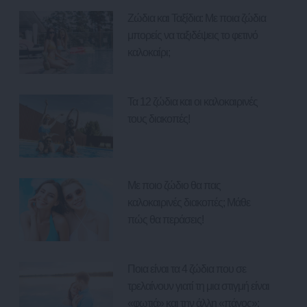
Ζώδια και Ταξίδια: Με ποια ζώδια
μπορείς να ταξιδέψεις το φετινό
καλοκαίρι;
Τα 12 ζώδια και οι καλοκαιρινές
τους διακοπές!
Με ποιο ζώδιο θα πας
καλοκαιρινές διακοπές; Μάθε
πώς θα περάσεις!
Ποια είναι τα 4 ζώδια που σε
τρελαίνουν γιατί τη μια στιγμή είναι
«φωτιά» και την άλλη «πάγος»;