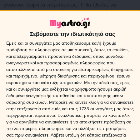
γινόσουν ξαφνικά πάμπλουτος; Τι θα ήθελες να
αποκτήσεις για τον εαυτό σου, αφού φυσικά θα
φρόντιζες, σαν καλός φιλάνθρωπος, συγγενείς, φίλους
και διάφορο κόσμο που υποφέρει; Ας εξερευνήσουμε,
με την ανάλογη ανάλαφρη διάθεση, τα
όνειρα των
Σεβόμαστε την ιδιωτικότητά σας
ζωδίων
.
Εμείς και οι συνεργάτες μας αποθηκεύουμε και/ή έχουμε
πρόσβαση σε πληροφορίες σε μια συσκευή, όπως τα cookies,
Τι θα αγόραζε ένας ΚΡΙΟΣ
και επεξεργαζόμαστε προσωπικά δεδομένα, όπως μοναδικοί
αναγνωριστικοί και προσαρμοσμένες πληροφορίες που
• Την αγωνιστική ομάδα της Ferrari. Φούλ τα γκάζια,
αποστέλλονται από μια συσκευή για εξατομικευμένες διαφημίσεις
φουλ και οι αδρεναλίνες. • Ένα ρετιρέ σε υψόμετρο 621
και περιεχόμενο, μέτρηση διαφήμισης και περιεχομένου, έρευνα
μέτρα στον υψηλότερο ουρανοξύστη του κόσμου, στο
ακροατηρίου και ανάπτυξη υπηρεσιών.
Με την άδειά σας, εμείς
Ντουμπάι. Κανείς δεν θα έχει πιο πανοραμική θέα! •
και οι συνεργάτες μας ενδέχεται να χρησιμοποιήσουμε ακριβή
Την Αίτνα, για να βλέπει πριβέ ηφαιστειακές εκρήξεις.
δεδομένα γεωγραφικής τοποθεσίας και ταυτοποίησης μέσω
Έχει μια αίσθηση ότι του μοιάζει…
σάρωσης συσκευών. Μπορείτε να κάνετε κλικ για να συναινέσετε
στην επεξεργασία από εμάς και τους 1733 συνεργάτες μας όπως
Τι θα αγόραζε ένας ΤΑΥΡΟΣ
περιγράφεται παραπάνω. Εναλλακτικά, μπορείτε να κάνετε κλικ
για να αρνηθείτε να συναινέσετε ή να αποκτήσετε πρόσβαση σε
• Μια αλυσίδα από γκουρμέ εστιατόρια. Και καλή
πιο λεπτομερείς πληροφορίες και να αλλάξετε τις προτιμήσεις
επένδυση, και τσάμπα φαϊ. • Ένα τεράστιο σαλέ στο
σας πριν συναινέσετε.
Λάβετε υπόψη ότι κάποια επεξεργασία
Γκστάαντ ή στο Άσπεν, που θα το ντύσει εσωτερικά,