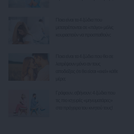
Ποια είναι τα 4 ζώδια που
μετατρέπονται σε «πάγο» μόλις
κουραστούν να προσπαθούν;
Ποια είναι τα 4 ζώδια που θα σε
λατρέψουν μόνο αν τους
αποδείξεις ότι θα είσαι «εκεί» κάθε
μέρα;
Γράφουν, σβήνουν: 4 ζώδια που
τις πιο ισχυρές «μηνυματάρες»
στα πρόχειρα του κινητού τους!