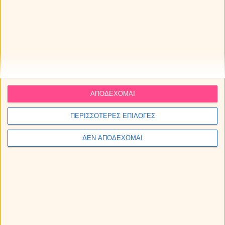
Τα ζώδια το Σάββατο 08/08/2026
Εβδομαδιαίες προβλέψεις - Ζώδια εβδομάδας 10/08 -
17/08
ΔΩΡΕΑΝ πρόβλεψη από τον Χρίστο Ντούβλη για την
έκλειψη Ηλίου στον Λέοντα!
ΑΠΟΔΕΧΟΜΑΙ
ΠΕΡΙΣΣΟΤΕΡΕΣ ΕΠΙΛΟΓΕΣ
ΔΕΝ ΑΠΟΔΕΧΟΜΑΙ