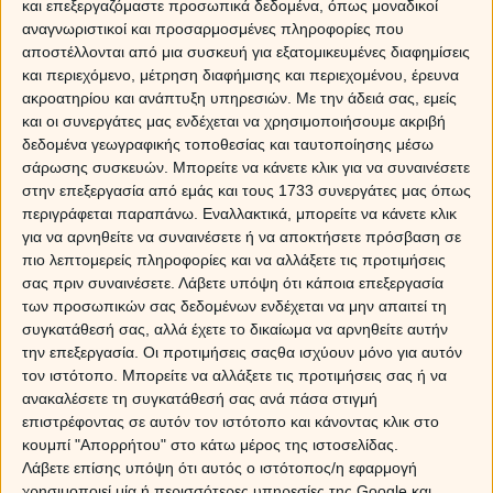
στα δικά του αυτιά πάντα βελούδινη ηχεί) σε κόασμα
και επεξεργαζόμαστε προσωπικά δεδομένα, όπως μοναδικοί
βατράχου; Τουλάχιστον στρώστε του τα καλά σεντόνια,
αναγνωριστικοί και προσαρμοσμένες πληροφορίες που
τα μαλακά, από το αιγυπτιακό βαμβάκι, να ξαποσταίνει
αποστέλλονται από μια συσκευή για εξατομικευμένες διαφημίσεις
το πονεμένο του κορμί. Στοιβάξτε όλα τα μαξιλάρια
και περιεχόμενο, μέτρηση διαφήμισης και περιεχομένου, έρευνα
τριγύρω του. Και φέρτε κάτι ελαφρύ να βάλει στο στόμα
ακροατηρίου και ανάπτυξη υπηρεσιών.
Με την άδειά σας, εμείς
του, μια κοτόσουπα βελουτέ π.χ., με όλη την κότα
και οι συνεργάτες μας ενδέχεται να χρησιμοποιήσουμε ακριβή
δεδομένα γεωγραφικής τοποθεσίας και ταυτοποίησης μέσω
συνοδευτικό.
σάρωσης συσκευών. Μπορείτε να κάνετε κλικ για να συναινέσετε
στην επεξεργασία από εμάς και τους 1733 συνεργάτες μας όπως
περιγράφεται παραπάνω. Εναλλακτικά, μπορείτε να κάνετε κλικ
ΔΙΔΥΜΟΙ
για να αρνηθείτε να συναινέσετε ή να αποκτήσετε πρόσβαση σε
πιο λεπτομερείς πληροφορίες και να αλλάξετε τις προτιμήσεις
Η κόλαση για τον Δίδυμο είναι ένα μέρος όπου δεν
σας πριν συναινέσετε.
Λάβετε υπόψη ότι κάποια επεξεργασία
μπορεί να μιλήσει με κόσμο. Ή να ταΐσει το μυαλό του
των προσωπικών σας δεδομένων ενδέχεται να μην απαιτεί τη
με καινούργιες πληροφορίες. Έτσι και κρεβατωθεί,
συγκατάθεσή σας, αλλά έχετε το δικαίωμα να αρνηθείτε αυτήν
έχουν αυτομάτως πραγματοποιηθεί οι
την επεξεργασία. Οι προτιμήσεις σαςθα ισχύουν μόνο για αυτόν
προαναφερθείσες μεγαλύτερές του συμφορές. Του
τον ιστότοπο. Μπορείτε να αλλάξετε τις προτιμήσεις σας ή να
κλείνει ο λαιμός, μπαίνει στην απομόνωση και του
ανακαλέσετε τη συγκατάθεσή σας ανά πάσα στιγμή
γίνεται το μυαλό πουρές από τον πυρετό. Ακόμα κι αν
επιστρέφοντας σε αυτόν τον ιστότοπο και κάνοντας κλικ στο
δεν είναι τόσο τραγικό, εκείνος θα το κάνει να φαίνεται.
κουμπί "Απορρήτου" στο κάτω μέρος της ιστοσελίδας.
Μια και δεν μπορεί να περάσει πιο διασκεδαστικά τον
Λάβετε επίσης υπόψη ότι αυτός ο ιστότοπος/η εφαρμογή
χρησιμοποιεί μία ή περισσότερες υπηρεσίες της Google και