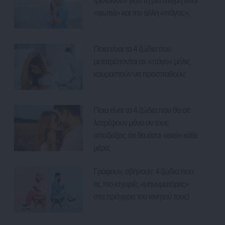
τρελαίνουν γιατί τη μια στιγμή είναι
«φωτιά» και την άλλη «πάγος»;
Ποια είναι τα 4 ζώδια που
μετατρέπονται σε «πάγο» μόλις
κουραστούν να προσπαθούν;
Ποια είναι τα 4 ζώδια που θα σε
λατρέψουν μόνο αν τους
αποδείξεις ότι θα είσαι «εκεί» κάθε
μέρα;
Γράφουν, σβήνουν: 4 ζώδια που
τις πιο ισχυρές «μηνυματάρες»
στα πρόχειρα του κινητού τους!