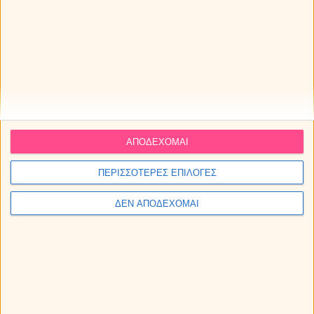
ένα μοναδικό ταξίδι στον κόσμο του παραλόγου. Και
πού ξέρεις ότι δεν είναι Η1Ν1; Επειδή το είπε ο γιατρός;
Ο Ιχθύς ξέρει καλύτερα και σε διαβεβαιώνει ότι πε-θαί-
νει, το καταλαβαίνεις; Άλλα βέβαια, πότε νοιάστηκες
στα αλήθεια; Μερικά μικρόβια παραπάνω στον
οργανισμό του κινητοποιούν έναν μηχανισμό των
ακατάσχετων παραπόνων και της αδιάκοπης γκρίνιας.
Ο παραμικρός βήχας και το ελάχιστο συνάχι φέρνουν
τον όλεθρο. Τόσο που, αν αρρωστήσει πραγματικά
ΑΠΟΔΕΧΟΜΑΙ
βαριά, κανείς δεν τον πιστεύει. Κάτι σαν τον ψεύτη
βοσκό με τους λύκους.
ΠΕΡΙΣΣΟΤΕΡΕΣ ΕΠΙΛΟΓΕΣ
Myastro
ΔΕΝ ΑΠΟΔΕΧΟΜΑΙ