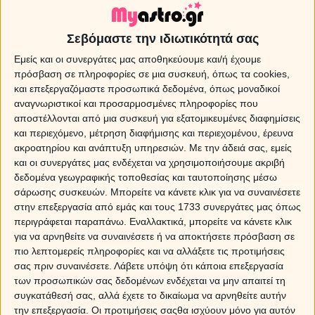
Όνειρο: Ευαγγέλιο
Σεβόμαστε την ιδιωτικότητά σας
Ονειροκρίτης και Ερμηνεία ονείρου για Ευαγγέλιο. Όπως και
Εμείς και οι συνεργάτες μας αποθηκεύουμε και/ή έχουμε
να δεις το Ευαγγέλιο στον ύπνο σου, υποδηλώνει, τύχη,
πρόσβαση σε πληροφορίες σε μια συσκευή, όπως τα cookies,
χαρά, προστασία και ικανοποίηση. Θα υπάρξουν ευχάριστες
και επεξεργαζόμαστε προσωπικά δεδομένα, όπως μοναδικοί
οικογενειακές εξελίξεις!
αναγνωριστικοί και προσαρμοσμένες πληροφορίες που
αποστέλλονται από μια συσκευή για εξατομικευμένες διαφημίσεις
και περιεχόμενο, μέτρηση διαφήμισης και περιεχομένου, έρευνα
ακροατηρίου και ανάπτυξη υπηρεσιών.
Με την άδειά σας, εμείς
και οι συνεργάτες μας ενδέχεται να χρησιμοποιήσουμε ακριβή
δεδομένα γεωγραφικής τοποθεσίας και ταυτοποίησης μέσω
σάρωσης συσκευών. Μπορείτε να κάνετε κλικ για να συναινέσετε
Sponsored Links
στην επεξεργασία από εμάς και τους 1733 συνεργάτες μας όπως
περιγράφεται παραπάνω. Εναλλακτικά, μπορείτε να κάνετε κλικ
για να αρνηθείτε να συναινέσετε ή να αποκτήσετε πρόσβαση σε
πιο λεπτομερείς πληροφορίες και να αλλάξετε τις προτιμήσεις
σας πριν συναινέσετε.
Λάβετε υπόψη ότι κάποια επεξεργασία
των προσωπικών σας δεδομένων ενδέχεται να μην απαιτεί τη
συγκατάθεσή σας, αλλά έχετε το δικαίωμα να αρνηθείτε αυτήν
την επεξεργασία. Οι προτιμήσεις σαςθα ισχύουν μόνο για αυτόν