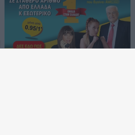
Ο Ερμής σε αντίθεση με τον Πλούτωνα: Πως θα επηρεάσει
το ζώδιό σου;
Ηλιακή έκλειψη στον Λέοντα στις 12 Αυγούστου 2026.
Προβλέψεις για τα ζώδια.
Ο Άρης στον Καρκίνο στις 11 Αυγούστου 2026, φέρνει
«φουρτούνα» σε 4 ζώδια!