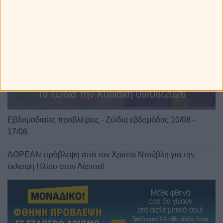
Τα ζώδια την Κυριακή 09/08/2026
Εβδομαδιαίες προβλέψεις - Ζώδια εβδομάδας 10/08 -
17/08
ΔΩΡΕΑΝ πρόβλεψη από τον Χρίστο Ντούβλη για την
έκλειψη Ηλίου στον Λέοντα!