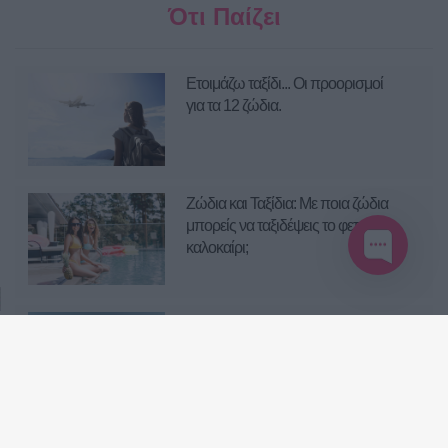
Ότι Παίζει
Ετοιμάζω ταξίδι... Οι προορισμοί
για τα 12 ζώδια.
Ζώδια και Ταξίδια: Με ποια ζώδια
μπορείς να ταξιδέψεις το φετινό
καλοκαίρι;
Τα 12 ζώδια και οι καλοκαιρινές
τους διακοπές!
Με ποιο ζώδιο θα πας