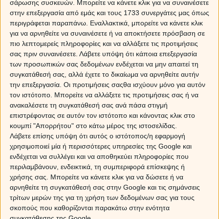
σάρωσης συσκευών. Μπορείτε να κάνετε κλικ για να συναινέσετε
στην επεξεργασία από εμάς και τους 1733 συνεργάτες μας όπως
περιγράφεται παραπάνω. Εναλλακτικά, μπορείτε να κάνετε κλικ
για να αρνηθείτε να συναινέσετε ή να αποκτήσετε πρόσβαση σε
πιο λεπτομερείς πληροφορίες και να αλλάξετε τις προτιμήσεις
σας πριν συναινέσετε.
Λάβετε υπόψη ότι κάποια επεξεργασία
των προσωπικών σας δεδομένων ενδέχεται να μην απαιτεί τη
συγκατάθεσή σας, αλλά έχετε το δικαίωμα να αρνηθείτε αυτήν
A
Β
Γ
Δ
Ε
Ζ
Η
Θ
την επεξεργασία. Οι προτιμήσεις σαςθα ισχύουν μόνο για αυτόν
τον ιστότοπο. Μπορείτε να αλλάξετε τις προτιμήσεις σας ή να
Ι
Κ
Λ
Μ
Ν
Ξ
Ο
Π
ανακαλέσετε τη συγκατάθεσή σας ανά πάσα στιγμή
επιστρέφοντας σε αυτόν τον ιστότοπο και κάνοντας κλικ στο
Ρ
Σ
Τ
Υ
Φ
Χ
Ψ
Ω
κουμπί "Απορρήτου" στο κάτω μέρος της ιστοσελίδας.
Λάβετε επίσης υπόψη ότι αυτός ο ιστότοπος/η εφαρμογή
χρησιμοποιεί μία ή περισσότερες υπηρεσίες της Google και
ενδέχεται να συλλέγει και να αποθηκεύει πληροφορίες που
περιλαμβάνουν, ενδεικτικά, τη συμπεριφορά επίσκεψης ή
χρήσης σας. Μπορείτε να κάνετε κλικ για να δώσετε ή να
αρνηθείτε τη συγκατάθεσή σας στην Google και τις σημάνσεις
τρίτων μερών της για τη χρήση των δεδομένων σας για τους
σκοπούς που καθορίζονται παρακάτω στην ενότητα
Sponsored Links
συγκατάθεσης της Google.