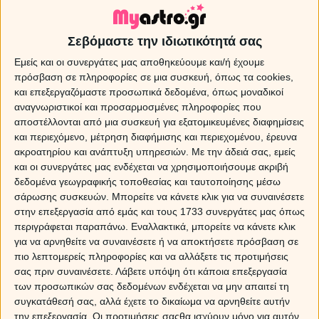
Όνειρο: Παράθυρα
Σεβόμαστε την ιδιωτικότητά σας
Ονειροκρίτης και Ερμηνεία ονείρου για Παράθυρα . Αν δεις
Εμείς και οι συνεργάτες μας αποθηκεύουμε και/ή έχουμε
τα παράθυρα του σπιτιού σου να είναι κλειστά θα πάρεις
πρόσβαση σε πληροφορίες σε μια συσκευή, όπως τα cookies,
στενοχώριες, αν όμως δεις πως στέκεσαι μπροστά σε
και επεξεργαζόμαστε προσωπικά δεδομένα, όπως μοναδικοί
παράθυρο που είναι καινούριο και μπαίνει φως μέσα στο
αναγνωριστικοί και προσαρμοσμένες πληροφορίες που
σπίτι σε περιμένει χαρά και επιτυχία.
αποστέλλονται από μια συσκευή για εξατομικευμένες διαφημίσεις
και περιεχόμενο, μέτρηση διαφήμισης και περιεχομένου, έρευνα
ακροατηρίου και ανάπτυξη υπηρεσιών.
Με την άδειά σας, εμείς
και οι συνεργάτες μας ενδέχεται να χρησιμοποιήσουμε ακριβή
δεδομένα γεωγραφικής τοποθεσίας και ταυτοποίησης μέσω
σάρωσης συσκευών. Μπορείτε να κάνετε κλικ για να συναινέσετε
στην επεξεργασία από εμάς και τους 1733 συνεργάτες μας όπως
Sponsored Links
περιγράφεται παραπάνω. Εναλλακτικά, μπορείτε να κάνετε κλικ
για να αρνηθείτε να συναινέσετε ή να αποκτήσετε πρόσβαση σε
πιο λεπτομερείς πληροφορίες και να αλλάξετε τις προτιμήσεις
σας πριν συναινέσετε.
Λάβετε υπόψη ότι κάποια επεξεργασία
των προσωπικών σας δεδομένων ενδέχεται να μην απαιτεί τη
συγκατάθεσή σας, αλλά έχετε το δικαίωμα να αρνηθείτε αυτήν
την επεξεργασία. Οι προτιμήσεις σαςθα ισχύουν μόνο για αυτόν