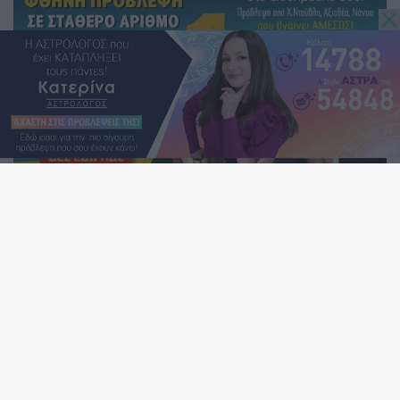
Ο Ερμής σε αντίθεση με τον Πλούτωνα: Πως θα επηρεάσει
το ζώδιό σου;
Ηλιακή έκλειψη στον Λέοντα στις 12 Αυγούστου 2026.
Προβλέψεις για τα ζώδια.
Ο Άρης στον Καρκίνο στις 11 Αυγούστου 2026, φέρνει
«φουρτούνα» σε 4 ζώδια!