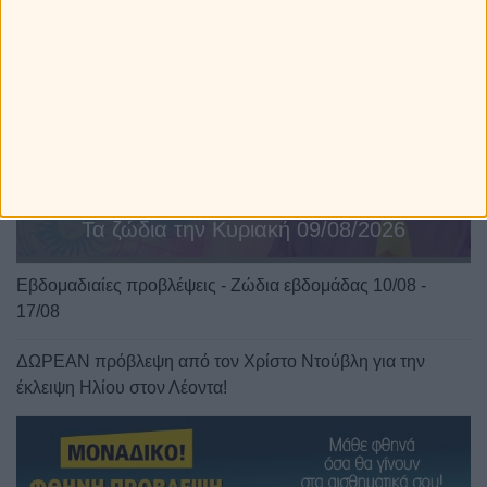
Τα ζώδια την Κυριακή 09/08/2026
Εβδομαδιαίες προβλέψεις - Ζώδια εβδομάδας 10/08 -
17/08
ΔΩΡΕΑΝ πρόβλεψη από τον Χρίστο Ντούβλη για την
έκλειψη Ηλίου στον Λέοντα!