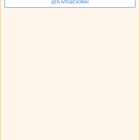
ΔΕΝ ΑΠΟΔΕΧΟΜΑΙ
Άρης στον Καρκίνο από τις 11 Αυγούστου ως 28
Σεπτεμβρίου 2026. Προβλέψεις για τα ζώδια.
Η Αφροδίτη σε τρίγωνο με τον Πλούτωνα: Πως θα
επηρεάσει το ζώδιό σου;