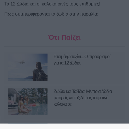
Τα 12 ζώδια και οι καλοκαιρινές τους επιθυμίες!
Πως συμπεριφέρονται τα ζώδια στην παραλία;
Ότι Παίζει
Ετοιμάζω ταξίδι... Οι προορισμοί
για τα 12 ζώδια.
Ζώδια και Ταξίδια: Με ποια ζώδια
μπορείς να ταξιδέψεις το φετινό
καλοκαίρι;
Τα 12 ζώδια και οι καλοκαιρινές