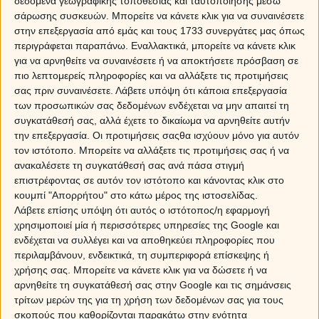
δεδομένα γεωγραφικής τοποθεσίας και ταυτοποίησης μέσω
σάρωσης συσκευών. Μπορείτε να κάνετε κλικ για να συναινέσετε
στην επεξεργασία από εμάς και τους 1733 συνεργάτες μας όπως
περιγράφεται παραπάνω. Εναλλακτικά, μπορείτε να κάνετε κλικ
για να αρνηθείτε να συναινέσετε ή να αποκτήσετε πρόσβαση σε
πιο λεπτομερείς πληροφορίες και να αλλάξετε τις προτιμήσεις
σας πριν συναινέσετε.
Λάβετε υπόψη ότι κάποια επεξεργασία
των προσωπικών σας δεδομένων ενδέχεται να μην απαιτεί τη
συγκατάθεσή σας, αλλά έχετε το δικαίωμα να αρνηθείτε αυτήν
την επεξεργασία. Οι προτιμήσεις σαςθα ισχύουν μόνο για αυτόν
τον ιστότοπο. Μπορείτε να αλλάξετε τις προτιμήσεις σας ή να
A
Β
Γ
Δ
Ε
Ζ
Η
Θ
ανακαλέσετε τη συγκατάθεσή σας ανά πάσα στιγμή
επιστρέφοντας σε αυτόν τον ιστότοπο και κάνοντας κλικ στο
Ι
Κ
Λ
Μ
Ν
Ξ
Ο
Π
κουμπί "Απορρήτου" στο κάτω μέρος της ιστοσελίδας.
Λάβετε επίσης υπόψη ότι αυτός ο ιστότοπος/η εφαρμογή
Ρ
Σ
Τ
Υ
Φ
Χ
Ψ
Ω
χρησιμοποιεί μία ή περισσότερες υπηρεσίες της Google και
ενδέχεται να συλλέγει και να αποθηκεύει πληροφορίες που
περιλαμβάνουν, ενδεικτικά, τη συμπεριφορά επίσκεψης ή
χρήσης σας. Μπορείτε να κάνετε κλικ για να δώσετε ή να
αρνηθείτε τη συγκατάθεσή σας στην Google και τις σημάνσεις
τρίτων μερών της για τη χρήση των δεδομένων σας για τους
σκοπούς που καθορίζονται παρακάτω στην ενότητα