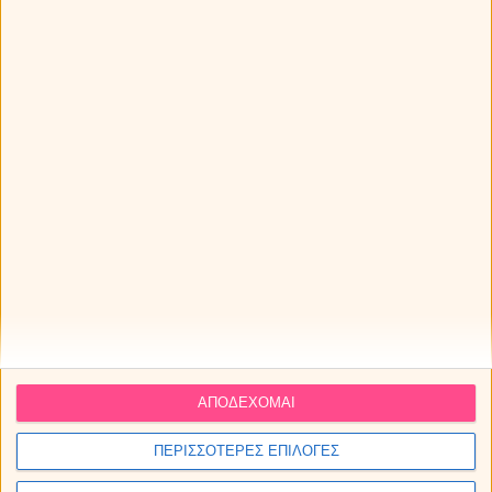
Οι προβλέψεις για τα αισθηματικά σου την εβδομάδα 10 ως
16/8/2026.
Οι αισθηματικές προβλέψεις Ταρώ την εβδομάδα 10 ως
16/8/2026.
ΑΠΟΔΕΧΟΜΑΙ
ΠΕΡΙΣΣΟΤΕΡΕΣ ΕΠΙΛΟΓΕΣ