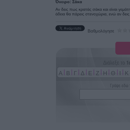
Όνειρο: Σάκα
Αν δεις πως κρατάς σάκα και είναι γεμάτη
άδεια θα πάρεις στενοχώρια, ενώ αν δει
Βαθμολόγησε
A
Β
Γ
Δ
Ε
Ζ
Η
Θ
Ι
Κ