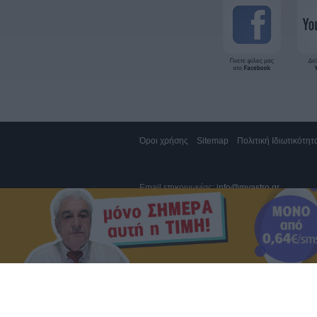
Όροι χρήσης
Sitemap
Πολιτική Ιδιωτικότητ
Email επικοινωνίας:
info@myastro.gr
GTEL Communications IKE. Αγίας Τριάδος 1,
Κλήση 14788, σταθερό 1,19€/λεπτό (*), κινητό
Καπα-TEL AE, Χαλανδρίου 73 & Πηγάσου 2, Μ
Αποστολή sms στο 54529, 1,36€/μήνυμα (**)
Αποστολή sms στο 54848, 1€/μήνυμα (**)
* συμπεριλαμβάνονται ΦΠΑ και τέλος σταθερή
** συμπεριλαμβάνονται ΦΠΑ και τέλος κινητή
Κλήσεις από Κύπρο, σταθερό 1,52€/λεπτό, κ