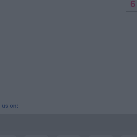
6
 us on: