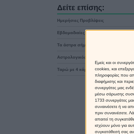
Δείτε επίσης:
Ημερήσιες Προβλέψεις
Εβδομαδιαίες Προβλέψεις
Τα άστρα σήμερα
Αστρολογικός χάρτης
Εμείς και οι συνεργ
cookies, και επεξε
Ταρώ με 4 κάρτες
πληροφορίες που απο
διαφήμισης και περι
συνεργάτες μας ενδέ
μέσω σάρωσης συσκευ
1733 συνεργάτες μας
συναινέσετε ή να απ
πριν συναινέσετε.
Λά
απαιτεί τη συγκατάθ
ισχύουν μόνο για αυ
συγκατάθεσή σας ανά