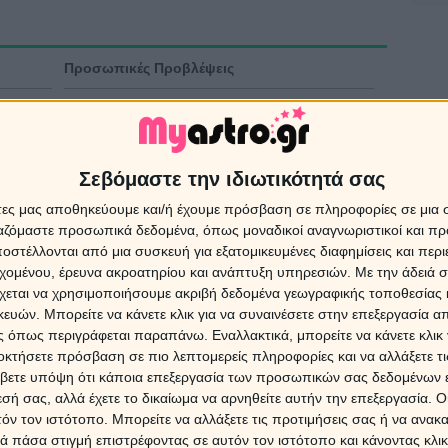
Προσωπικές Προβλέψεις
Ταρώ σήμερα
Άρθρα για τα ζώδια
Σεβόμαστε την ιδιωτικότητά σας
Αστρολογική συναστρία
άτες μας αποθηκεύουμε και/ή έχουμε πρόσβαση σε πληροφορίες σε μια
ργαζόμαστε προσωπικά δεδομένα, όπως μοναδικοί αναγνωριστικοί και 
στέλλονται από μια συσκευή για εξατομικευμένες διαφημίσεις και περ
εχομένου, έρευνα ακροατηρίου και ανάπτυξη υπηρεσιών.
Με την άδειά σα
χεται να χρησιμοποιήσουμε ακριβή δεδομένα γεωγραφικής τοποθεσίας 
Ασ
ών. Μπορείτε να κάνετε κλικ για να συναινέσετε στην επεξεργασία απ
 όπως περιγράφεται παραπάνω. Εναλλακτικά, μπορείτε να κάνετε κλικ γ
Πρ
οκτήσετε πρόσβαση σε πιο λεπτομερείς πληροφορίες και να αλλάξετε τι
βετε υπόψη ότι κάποια επεξεργασία των προσωπικών σας δεδομένων ε
Χ. Ν
ΜΗΝΥ
εσή σας, αλλά έχετε το δικαίωμα να αρνηθείτε αυτήν την επεξεργασία. 
ΕΡΩΤ
τόν τον ιστότοπο. Μπορείτε να αλλάξετε τις προτιμήσεις σας ή να ανακα
ΕΡΧΟ
ΠΟΙΟ
 πάσα στιγμή επιστρέφοντας σε αυτόν τον ιστότοπο και κάνοντας κλι