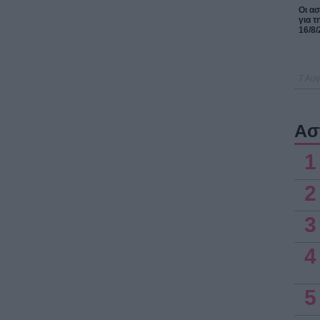
Οι α
για τ
16/8/
7 Αυγ
Ασ
1
2
3
4
5