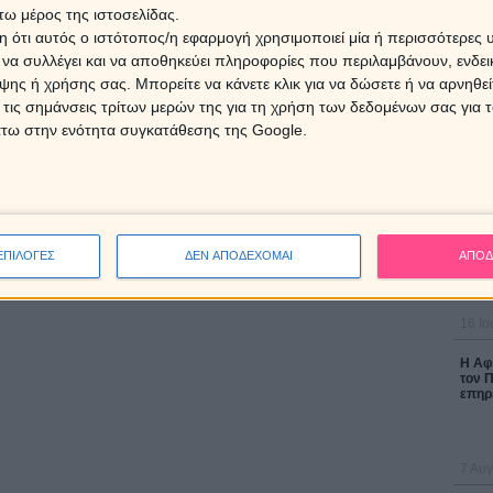
ΘΑ Σ
ω μέρος της ιστοσελίδας.
0.64
7 Αυγ
 ότι αυτός ο ιστότοπος/η εφαρμογή χρησιμοποιεί μία ή περισσότερες 
ι να συλλέγει και να αποθηκεύει πληροφορίες που περιλαμβάνουν, ενδεικ
Τα ζ
ης ή χρήσης σας. Μπορείτε να κάνετε κλικ για να δώσετε ή να αρνηθε
07/0
 τις σημάνσεις τρίτων μερών της για τη χρήση των δεδομένων σας για
άτω στην ενότητα συγκατάθεσης της Google.
ΔΩΡΕ
Χρίστ
έκλει
ΕΠΙΛΟΓΕΣ
ΔΕΝ ΑΠΟΔΕΧΟΜΑΙ
ΑΠΟΔ
16 Ιο
Η Αφρ
τον 
επηρε
7 Αυγ