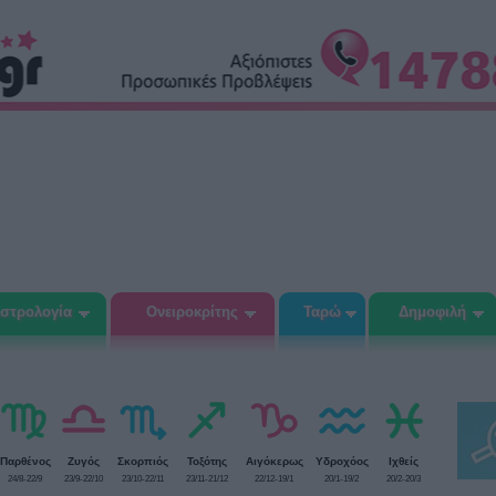
στρολογία
Ονειροκρίτης
Ταρώ
Δημοφιλή
Παρθένος
Ζυγός
Σκορπιός
Τοξότης
Αιγόκερως
Υδροχόος
Ιχθείς
24/8-22/9
23/9-22/10
23/10-22/11
23/11-21/12
22/12-19/1
20/1-19/2
20/2-20/3