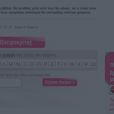
 βιβλία, θα εκτεθείς μετά από που θα κάνεις, αν η σάκα είναι
ς πως αγοράζεις καινούρια θα εισπράξεις κάποια χρήματα.
Score: 0 Ψήφοι: 0
Λ
Μ
Ν
Ξ
Ο
Π
Ρ
Σ
Τ
Υ
Φ
Χ
Ψ
Ω