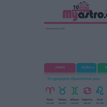
Sponsored Links
Αρχική
Ζώδια
Α
Το ημερήσιο Ωροσκόπιο μου.
Κριός
Ταύρος
Δίδυμοι
Καρκίνος
Λέων
21/3-20/4
21/4-20/5
21/5-21/6
22/6-22/7
23/7-23/8