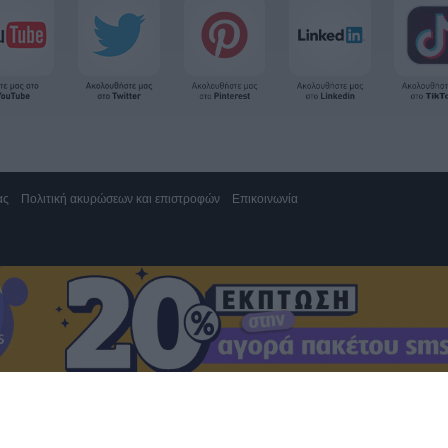
ας
Πολιτική ακυρώσεων και επιστροφών
Επικοινωνία
 Αγία Παρασκευή 15343, Γραμμή υποστήριξης 2111883428
 1,20€/λεπτό με ελάχιστη χρέωση το πρώτο λεπτό (**)
αρούσι 15125, τηλ. 2130161800.
ς τηλεφωνίας
ς τηλεφωνίας 10%
ινητό 1,61€/λεπτό με ΦΠΑ. Δωρεάν γραμμή εξυπηρέτησης από Κύπρο 80009700