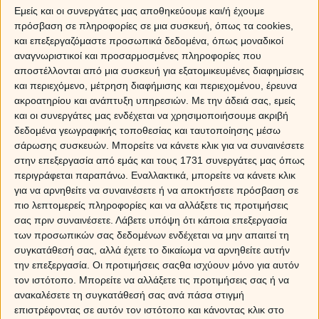
ΝΤΟΥΒΛΗΣ
στο
54848
.
Από την
Κύπρο
κάλεσε στο
900-
Εμείς και οι συνεργάτες μας αποθηκεύουμε και/ή έχουμε
19-303.
πρόσβαση σε πληροφορίες σε μια συσκευή, όπως τα cookies,
*(Aναλυτικά οι χρεώσεις μας στο κάτω μέρος αυτής της σελίδας.)
και επεξεργαζόμαστε προσωπικά δεδομένα, όπως μοναδικοί
αναγνωριστικοί και προσαρμοσμένες πληροφορίες που
19 Φεβρουαρίου- 20 Μαρτίου: Λύκος
αποστέλλονται από μια συσκευή για εξατομικευμένες διαφημίσεις
Αν ανήκεις στο ζώδιο του Λύκου, μπορεί πολλές φορές να
και περιεχόμενο, μέτρηση διαφήμισης και περιεχομένου, έρευνα
δίνεις την αίσθηση ότι έχεις στραμμένη την προσοχή σου
ακροατηρίου και ανάπτυξη υπηρεσιών.
Με την άδειά σας, εμείς
σε κάτι που μόνο εσύ αντιλαμβάνεσαι, όπως το άγριο
και οι συνεργάτες μας ενδέχεται να χρησιμοποιήσουμε ακριβή
αυτό πλάσμα με τις τόσο οξυμένες αισθήσεις.
δεδομένα γεωγραφικής τοποθεσίας και ταυτοποίησης μέσω
Πραγματικά, έχεις τόσο στενή επαφή με το πνευματικό,
σάρωσης συσκευών. Μπορείτε να κάνετε κλικ για να συναινέσετε
διαισθητικό κομμάτι της ύπαρξής σου, που είναι σαν να
στην επεξεργασία από εμάς και τους 1731 συνεργάτες μας όπως
είσαι μοιρασμένος ανάμεσα σε αυτό τον κόσμο και την
περιγράφεται παραπάνω. Εναλλακτικά, μπορείτε να κάνετε κλικ
πεζή υλική πραγματικότητα. Και αυτό ακριβώς είναι που
για να αρνηθείτε να συναινέσετε ή να αποκτήσετε πρόσβαση σε
πρέπει να καταφέρεις: να μην αποφεύγεις τα κοινότοπα,
πιο λεπτομερείς πληροφορίες και να αλλάξετε τις προτιμήσεις
δύσκολα και πολλές φορές απειλητικά θέματα της
σας πριν συναινέσετε.
Λάβετε υπόψη ότι κάποια επεξεργασία
καθημερινής ζωής. Είσαι άνθρωπος τρυφερός, καλόβολος,
των προσωπικών σας δεδομένων ενδέχεται να μην απαιτεί τη
ευαίσθητος, με υψηλό βαθμό συμπόνιας και κατανόησης
συγκατάθεσή σας, αλλά έχετε το δικαίωμα να αρνηθείτε αυτήν
προς τους άλλους. Χρειάζεται όμως να έχεις πιο πρακτικό
την επεξεργασία. Οι προτιμήσεις σαςθα ισχύουν μόνο για αυτόν
πνεύμα και να δείχνεις μεγαλύτερη αποφασιστικότητα,
τον ιστότοπο. Μπορείτε να αλλάξετε τις προτιμήσεις σας ή να
όταν πρέπει.
ανακαλέσετε τη συγκατάθεσή σας ανά πάσα στιγμή
Τα ζώδια με τα οποία ταιριάζεις περισσότερο στο ινδιάνικο
επιστρέφοντας σε αυτόν τον ιστότοπο και κάνοντας κλικ στο