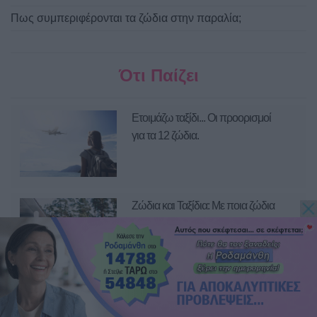
Πως συμπεριφέρονται τα ζώδια στην παραλία;
Ότι Παίζει
Ετοιμάζω ταξίδι... Οι προορισμοί
για τα 12 ζώδια.
Ζώδια και Ταξίδια: Με ποια ζώδια
μπορείς να ταξιδέψεις το φετινό
καλοκαίρι;
Τα 12 ζώδια και οι καλοκαιρινές
τους διακοπές!