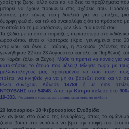
χαρές της ζωής, αλλά ούτε και να δεις τα προβλήματα που
μπορεί να έχουν προκύψει στις σχέσεις σου. Πρόσεξε
λοιπόν, μην κάνεις τόση δουλειά για να φτιάξεις μια
όμορφη φωλιά, και τελικά ανακαλύψεις ότι το πρόσωπο με
το οποίο θα τη μοιραζόσουν, δεν είναι πια κοντά σου!
Τα ζώδια με τα οποία ταιριάζεις περισσότερο στο ινδιάνικο
ωροσκόπιο, είναι ο Κάστορας (Κριοί γεννημένοι στις 20
Απριλίου και όλοι οι Ταύροι), η Αρκούδα (Λέοντες που
γεννήθηκαν 22 και 23 Αυγούστου και όλοι οι Παρθένοι) και
το Κοράκι (όλοι οι Ζυγοί).
Μάθε τι πρέπει να κάνεις για ν
κατακτήσεις το άτομο που θέλεις! Μίλησε τώρα με τους
μελλοντολόγους μας προκειμένου να σου πουν πως
πρέπει να κινηθείς για να μη σε βαρεθεί ποτέ και να σε
θέλει συνέχεια. Κάλεσε
14788
ή με sms στείλ
ΝΤΟΥΒΛΗΣ
στο
54848
.
Από την
Κύπρο
κάλεσε στο
900-
19-303.
*(Aναλυτικά οι χρεώσεις μας στο κάτω μέρος αυτής της σελίδας.)
20 Ιανουαρίου- 18 Φεβρουαρίου: Ενυδρίδα
Αν ανήκεις στο ζώδιο της Ενυδρίδας, όπως το ομώνυμο
ζωάκι βουτά στο νερό για να βρει την τροφή του, έτσι κι