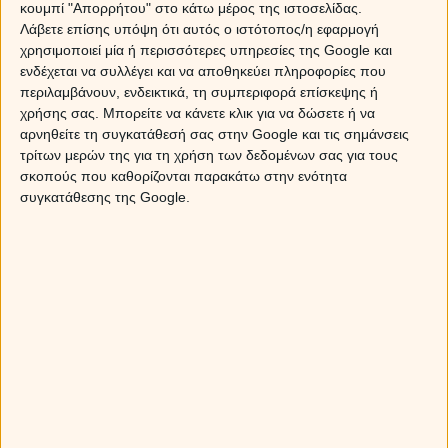
ωροσκόπιο είναι η Αρκούδα (Λέοντες που γεννήθηκαν 22
κουμπί "Απορρήτου" στο κάτω μέρος της ιστοσελίδας.
και 23 Αυγούστου και όλοι οι Παρθένοι), το Φίδι (όλοι οι
Λάβετε επίσης υπόψη ότι αυτός ο ιστότοπος/η εφαρμογή
Σκορπιοί) και ο Δρυοκολάπτης (Δίδυμοι γεννημένοι 21
χρησιμοποιεί μία ή περισσότερες υπηρεσίες της Google και
ενδέχεται να συλλέγει και να αποθηκεύει πληροφορίες που
Ιουνίου και Καρκίνοι που γεννήθηκαν μέχρι 21 Ιουλίου).
περιλαμβάνουν, ενδεικτικά, τη συμπεριφορά επίσκεψης ή
Μάθε τι πρέπει να κάνεις για να κατακτήσεις το άτομο που
χρήσης σας. Μπορείτε να κάνετε κλικ για να δώσετε ή να
θέλεις! Μίλησε τώρα με τους μελλοντολόγους μας
αρνηθείτε τη συγκατάθεσή σας στην Google και τις σημάνσεις
προκειμένου να σου πουν πως πρέπει να κινηθείς για να
τρίτων μερών της για τη χρήση των δεδομένων σας για τους
μη σε βαρεθεί ποτέ και να σε θέλει συνέχεια. Κάλεσε
σκοπούς που καθορίζονται παρακάτω στην ενότητα
14788
ή με sms στείλε
ΝΤΟΥΒΛΗΣ
στο
54848
.
Από τη
συγκατάθεσης της Google.
Κύπρο
κάλεσε στο
900-19-303.
*(Aναλυτικά οι χρεώσεις μας στο κάτ
μέρος αυτής της σελίδας.)
Πρόβλεψη σε ιδιαίτερα προνομιακή τιμή! Χωρίς να
χρεώνεις το τηλέφωνό σου! Καλείς από την Ελλάδα και
από όλες τις χώρες!
Sponsored Links