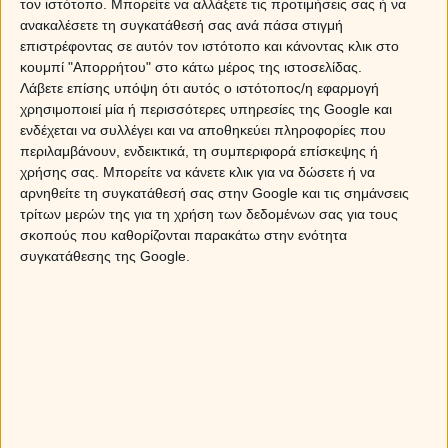
τον ιστότοπο. Μπορείτε να αλλάξετε τις προτιμήσεις σας ή να
ανακαλέσετε τη συγκατάθεσή σας ανά πάσα στιγμή
επιστρέφοντας σε αυτόν τον ιστότοπο και κάνοντας κλικ στο
κουμπί "Απορρήτου" στο κάτω μέρος της ιστοσελίδας.
Λάβετε επίσης υπόψη ότι αυτός ο ιστότοπος/η εφαρμογή
χρησιμοποιεί μία ή περισσότερες υπηρεσίες της Google και
ενδέχεται να συλλέγει και να αποθηκεύει πληροφορίες που
περιλαμβάνουν, ενδεικτικά, τη συμπεριφορά επίσκεψης ή
χρήσης σας. Μπορείτε να κάνετε κλικ για να δώσετε ή να
αρνηθείτε τη συγκατάθεσή σας στην Google και τις σημάνσεις
τρίτων μερών της για τη χρήση των δεδομένων σας για τους
σκοπούς που καθορίζονται παρακάτω στην ενότητα
συγκατάθεσης της Google.
Ο Ερμής σε αντίθεση με τον Πλούτωνα: Πως θα επηρεάσει
το ζώδιό σου;
Ηλιακή έκλειψη στον Λέοντα στις 12 Αυγούστου 2026.
Προβλέψεις για τα ζώδια.
Ο Άρης στον Καρκίνο στις 11 Αυγούστου 2026, φέρνει