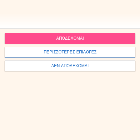
ΑΠΟΔΕΧΟΜΑΙ
ΠΕΡΙΣΣΟΤΕΡΕΣ ΕΠΙΛΟΓΕΣ
ΔΕΝ ΑΠΟΔΕΧΟΜΑΙ
Εβδομαδιαίες αστρολογικές προβλέψεις από 10
ως 16/8/2026, από την Μαρία.