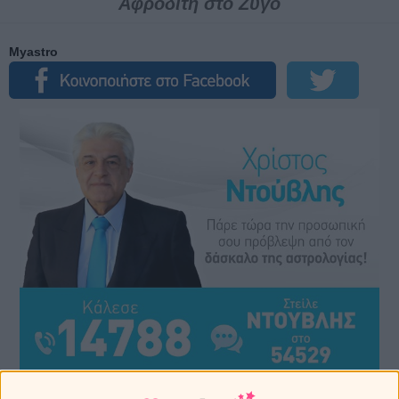
Αφροδίτη στο Ζυγό
Myastro