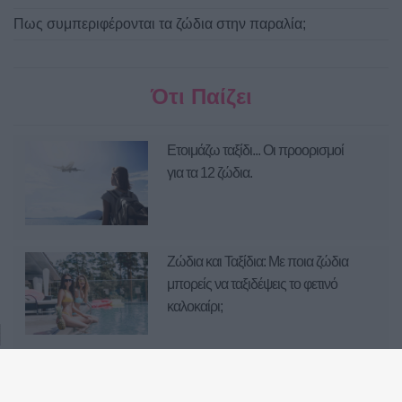
Πως συμπεριφέρονται τα ζώδια στην παραλία;
Ότι Παίζει
Ετοιμάζω ταξίδι... Οι προορισμοί
για τα 12 ζώδια.
Ζώδια και Ταξίδια: Με ποια ζώδια
μπορείς να ταξιδέψεις το φετινό
καλοκαίρι;
Τα 12 ζώδια και οι καλοκαιρινές
τους διακοπές!