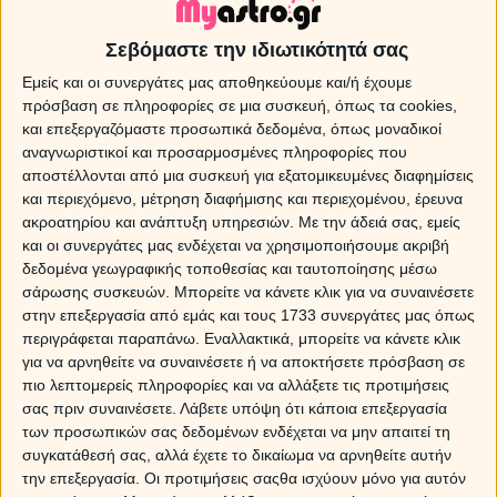
Σεβόμαστε την ιδιωτικότητά σας
Εμείς και οι συνεργάτες μας αποθηκεύουμε και/ή έχουμε
πρόσβαση σε πληροφορίες σε μια συσκευή, όπως τα cookies,
και επεξεργαζόμαστε προσωπικά δεδομένα, όπως μοναδικοί
αναγνωριστικοί και προσαρμοσμένες πληροφορίες που
αποστέλλονται από μια συσκευή για εξατομικευμένες διαφημίσεις
και περιεχόμενο, μέτρηση διαφήμισης και περιεχομένου, έρευνα
ακροατηρίου και ανάπτυξη υπηρεσιών.
Με την άδειά σας, εμείς
και οι συνεργάτες μας ενδέχεται να χρησιμοποιήσουμε ακριβή
δεδομένα γεωγραφικής τοποθεσίας και ταυτοποίησης μέσω
σάρωσης συσκευών. Μπορείτε να κάνετε κλικ για να συναινέσετε
στην επεξεργασία από εμάς και τους 1733 συνεργάτες μας όπως
Τα ζώδια την Κυριακή 09/08/2026
περιγράφεται παραπάνω. Εναλλακτικά, μπορείτε να κάνετε κλικ
για να αρνηθείτε να συναινέσετε ή να αποκτήσετε πρόσβαση σε
Εβδομαδιαίες προβλέψεις - Ζώδια εβδομάδας 10/08 -
πιο λεπτομερείς πληροφορίες και να αλλάξετε τις προτιμήσεις
σας πριν συναινέσετε.
Λάβετε υπόψη ότι κάποια επεξεργασία
17/08
των προσωπικών σας δεδομένων ενδέχεται να μην απαιτεί τη
ΔΩΡΕΑΝ πρόβλεψη από τον Χρίστο Ντούβλη για την
συγκατάθεσή σας, αλλά έχετε το δικαίωμα να αρνηθείτε αυτήν
έκλειψη Ηλίου στον Λέοντα!
την επεξεργασία. Οι προτιμήσεις σαςθα ισχύουν μόνο για αυτόν