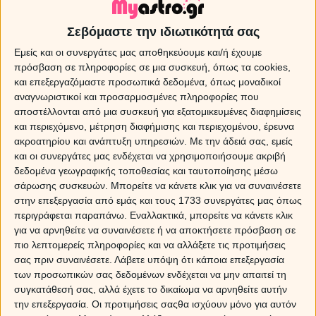
Σεβόμαστε την ιδιωτικότητά σας
Εμείς και οι συνεργάτες μας αποθηκεύουμε και/ή έχουμε
πρόσβαση σε πληροφορίες σε μια συσκευή, όπως τα cookies,
και επεξεργαζόμαστε προσωπικά δεδομένα, όπως μοναδικοί
αναγνωριστικοί και προσαρμοσμένες πληροφορίες που
αποστέλλονται από μια συσκευή για εξατομικευμένες διαφημίσεις
και περιεχόμενο, μέτρηση διαφήμισης και περιεχομένου, έρευνα
ακροατηρίου και ανάπτυξη υπηρεσιών.
Με την άδειά σας, εμείς
και οι συνεργάτες μας ενδέχεται να χρησιμοποιήσουμε ακριβή
δεδομένα γεωγραφικής τοποθεσίας και ταυτοποίησης μέσω
σάρωσης συσκευών. Μπορείτε να κάνετε κλικ για να συναινέσετε
στην επεξεργασία από εμάς και τους 1733 συνεργάτες μας όπως
Τα ζώδια τη Δευτέρα 10/08/2026
περιγράφεται παραπάνω. Εναλλακτικά, μπορείτε να κάνετε κλικ
για να αρνηθείτε να συναινέσετε ή να αποκτήσετε πρόσβαση σε
Εβδομαδιαίες προβλέψεις - Ζώδια εβδομάδας 10/08 -
πιο λεπτομερείς πληροφορίες και να αλλάξετε τις προτιμήσεις
σας πριν συναινέσετε.
Λάβετε υπόψη ότι κάποια επεξεργασία
17/08
των προσωπικών σας δεδομένων ενδέχεται να μην απαιτεί τη
ΔΩΡΕΑΝ πρόβλεψη από τον Χρίστο Ντούβλη για την
συγκατάθεσή σας, αλλά έχετε το δικαίωμα να αρνηθείτε αυτήν
έκλειψη Ηλίου στον Λέοντα!
την επεξεργασία. Οι προτιμήσεις σαςθα ισχύουν μόνο για αυτόν