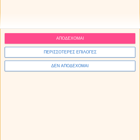
ΑΠΟΔΕΧΟΜΑΙ
ΠΕΡΙΣΣΟΤΕΡΕΣ ΕΠΙΛΟΓΕΣ
ΔΕΝ ΑΠΟΔΕΧΟΜΑΙ
Εβδομαδιαίες αστρολογικές προβλέψεις από 10
ως 16/8/2026, από την Μαρία.