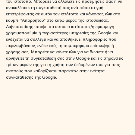
τον ιστότοπο. Μπορείτε να αλλάξετε τις προτιμήσεις σας ή να
ανακαλέσετε τη συγκατάθεσή σας ανά πάσα στιγμή
επιστρέφοντας σε αυτόν τον ιστότοπο και κάνοντας κλικ στο
κουμπί "Απορρήτου" στο κάτω μέρος της ιστοσελίδας.
Λάβετε επίσης υπόψη ότι αυτός ο ιστότοπος/η εφαρμογή
χρησιμοποιεί μία ή περισσότερες υπηρεσίες της Google και
ενδέχεται να συλλέγει και να αποθηκεύει πληροφορίες που
περιλαμβάνουν, ενδεικτικά, τη συμπεριφορά επίσκεψης ή
χρήσης σας. Μπορείτε να κάνετε κλικ για να δώσετε ή να
αρνηθείτε τη συγκατάθεσή σας στην Google και τις σημάνσεις
τρίτων μερών της για τη χρήση των δεδομένων σας για τους
σκοπούς που καθορίζονται παρακάτω στην ενότητα
συγκατάθεσης της Google.
Ο Ερμής σε αντίθεση με τον Πλούτωνα: Πως θα επηρεάσει
το ζώδιό σου;
Ηλιακή έκλειψη στον Λέοντα στις 12 Αυγούστου 2026.
Προβλέψεις για τα ζώδια.
Ο Άρης στον Καρκίνο στις 11 Αυγούστου 2026, φέρνει