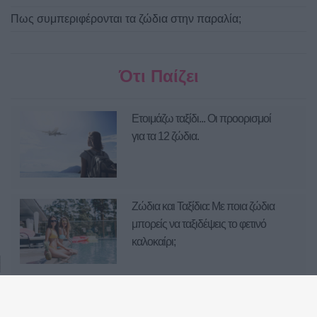
Πως συμπεριφέρονται τα ζώδια στην παραλία;
Ότι Παίζει
Ετοιμάζω ταξίδι... Οι προορισμοί
για τα 12 ζώδια.
Ζώδια και Ταξίδια: Με ποια ζώδια
μπορείς να ταξιδέψεις το φετινό
καλοκαίρι;
Τα 12 ζώδια και οι καλοκαιρινές
τους διακοπές!