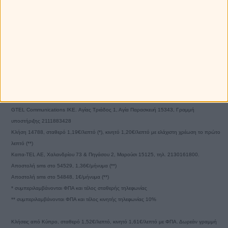
Email επικοινωνίας:
info@myastro.gr
GTEL Communications IKE. Αγίας Τριάδος 1, Αγία Παρασκευή 15343, Γραμμή
υποστήριξης 2111883428
Κλήση 14788, σταθερό 1,19€/λεπτό (*), κινητό 1,20€/λεπτό με ελάχιστη χρέωση το πρώτο
λεπτό (**)
Καπα-TEL AE, Χαλανδρίου 73 & Πηγάσου 2, Μαρούσι 15125, τηλ. 2130161800.
Αποστολή sms στο 54529, 1,36€/μήνυμα (**)
Αποστολή sms στο 54848, 1€/μήνυμα (**)
* συμπεριλαμβάνονται ΦΠΑ και τέλος σταθερής τηλεφωνίας
** συμπεριλαμβάνονται ΦΠΑ και τέλος κινητής τηλεφωνίας 10%
Κλήσεις από Κύπρο, σταθερό 1,52€/λεπτό, κινητό 1,61€/λεπτό με ΦΠΑ. Δωρεάν γραμμή