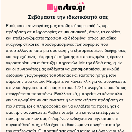
Όνειρο: Παντόφλες
Σεβόμαστε την ιδιωτικότητά σας
Ονειροκρίτης και Ερμηνεία ονείρου για Παντόφλες . Αν είσαι
Εμείς και οι συνεργάτες μας αποθηκεύουμε και/ή έχουμε
ελεύθερος-η και δεις στον ύπνο σου καινούριες παντόφλες,
πρόσβαση σε πληροφορίες σε μια συσκευή, όπως τα cookies,
σημαίνει ότι τα συναισθήματα που νιώθεις για ένα άτομο
και επεξεργαζόμαστε προσωπικά δεδομένα, όπως μοναδικοί
είναι αμοιβαία. Αν ονειρευτείς πως φοράς παλιές παντόφλες,
αναγνωριστικοί και προσαρμοσμένες πληροφορίες που
θα πάρεις ερωτική απογοήτευση.
αποστέλλονται από μια συσκευή για εξατομικευμένες διαφημίσεις
και περιεχόμενο, μέτρηση διαφήμισης και περιεχομένου, έρευνα
ακροατηρίου και ανάπτυξη υπηρεσιών.
Με την άδειά σας, εμείς
και οι συνεργάτες μας ενδέχεται να χρησιμοποιήσουμε ακριβή
δεδομένα γεωγραφικής τοποθεσίας και ταυτοποίησης μέσω
σάρωσης συσκευών. Μπορείτε να κάνετε κλικ για να συναινέσετε
στην επεξεργασία από εμάς και τους 1731 συνεργάτες μας όπως
Sponsored Links
περιγράφεται παραπάνω. Εναλλακτικά, μπορείτε να κάνετε κλικ
για να αρνηθείτε να συναινέσετε ή να αποκτήσετε πρόσβαση σε
πιο λεπτομερείς πληροφορίες και να αλλάξετε τις προτιμήσεις
σας πριν συναινέσετε.
Λάβετε υπόψη ότι κάποια επεξεργασία
των προσωπικών σας δεδομένων ενδέχεται να μην απαιτεί τη
συγκατάθεσή σας, αλλά έχετε το δικαίωμα να αρνηθείτε αυτήν
την επεξεργασία. Οι προτιμήσεις σαςθα ισχύουν μόνο για αυτόν