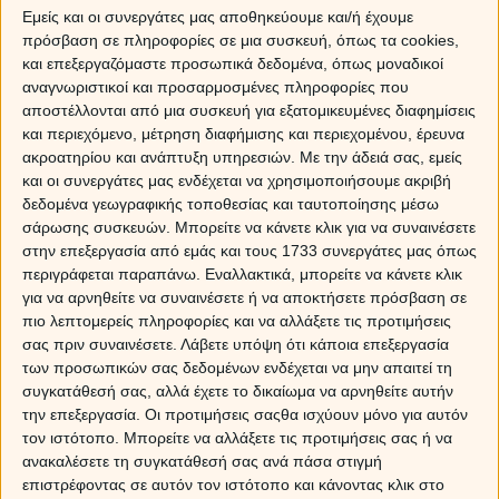
Εμείς και οι συνεργάτες μας αποθηκεύουμε και/ή έχουμε
Σε μία τέτοια περίπτωση, καλύτερα να μην δείξεις ότι
πρόσβαση σε πληροφορίες σε μια συσκευή, όπως τα cookies,
ενοχλήθηκες γιατί έχει τέτοιο εγωισμό, που μπορεί μετά
και επεξεργαζόμαστε προσωπικά δεδομένα, όπως μοναδικοί
να μην θέλει να ξαναβγείτε!
αναγνωριστικοί και προσαρμοσμένες πληροφορίες που
αποστέλλονται από μια συσκευή για εξατομικευμένες διαφημίσεις
και περιεχόμενο, μέτρηση διαφήμισης και περιεχομένου, έρευνα
ακροατηρίου και ανάπτυξη υπηρεσιών.
Με την άδειά σας, εμείς
και οι συνεργάτες μας ενδέχεται να χρησιμοποιήσουμε ακριβή
δεδομένα γεωγραφικής τοποθεσίας και ταυτοποίησης μέσω
σάρωσης συσκευών. Μπορείτε να κάνετε κλικ για να συναινέσετε
στην επεξεργασία από εμάς και τους 1733 συνεργάτες μας όπως
περιγράφεται παραπάνω. Εναλλακτικά, μπορείτε να κάνετε κλικ
για να αρνηθείτε να συναινέσετε ή να αποκτήσετε πρόσβαση σε
πιο λεπτομερείς πληροφορίες και να αλλάξετε τις προτιμήσεις
σας πριν συναινέσετε.
Λάβετε υπόψη ότι κάποια επεξεργασία
των προσωπικών σας δεδομένων ενδέχεται να μην απαιτεί τη
συγκατάθεσή σας, αλλά έχετε το δικαίωμα να αρνηθείτε αυτήν
την επεξεργασία. Οι προτιμήσεις σαςθα ισχύουν μόνο για αυτόν
τον ιστότοπο. Μπορείτε να αλλάξετε τις προτιμήσεις σας ή να
ΤΑΥΡΟΣ
ανακαλέσετε τη συγκατάθεσή σας ανά πάσα στιγμή
επιστρέφοντας σε αυτόν τον ιστότοπο και κάνοντας κλικ στο
Ο Ταύρος λατρεύει το χρήμα και την πολυτέλεια, όμως