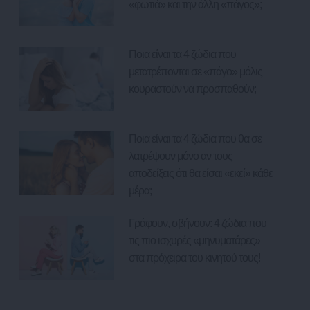
«φωτιά» και την άλλη «πάγος»;
Ποια είναι τα 4 ζώδια που
μετατρέπονται σε «πάγο» μόλις
κουραστούν να προσπαθούν;
Ποια είναι τα 4 ζώδια που θα σε
λατρέψουν μόνο αν τους
αποδείξεις ότι θα είσαι «εκεί» κάθε
μέρα;
Γράφουν, σβήνουν: 4 ζώδια που
τις πιο ισχυρές «μηνυματάρες»
στα πρόχειρα του κινητού τους!