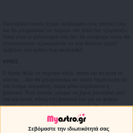
Ποια ζώδια λοιπόν έχουν «καβούρια» στις τσέπες τους
και θα μπορούσαν να πάρουν τον τίτλο του «Σκρούτζ»;
Ποιοι είναι οι γαλαντόμοι που δεν θα σκεφτούν πόσα θα
σπαταλήσουν, προκειμένου να σου δώσουν χαρά!
Διάβασε στο άρθρο που ακολουθεί!
ΚΡΙΟΣ
Ο Κριός θέλει να περνάει καλά, όποιο και αν είναι το
κόστος… Δεν θα μπορούσαμε σε καμία περίπτωση να
τον πούμε τσιγκούνη, παρά μόνο απρόσεκτο ή
βιαστικό. Έτσι λοιπόν, μπορεί να βγεις ραντεβού μαζί
του και αυτός πάνω στη βιασύνη του για να φτάσει
κοντά σου εγκαίρως, εκείνη την στιγμή να
συνειδητοποιήσει ότι ξέχασε το πορτοφόλι του ή να
διαπιστώσει ότι είναι άδειο… Μην θεωρήσεις όμως αυτό
το γεγονός, ότι είναι τσιγκούνης ή ότι το κάνει επίτηδες,
Σεβόμαστε την ιδιωτικότητά σας
το μόνο που πρέπει να θυμάσαι είναι ότι είναι αμελής!