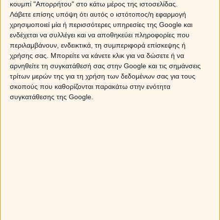
κουμπί "Απορρήτου" στο κάτω μέρος της ιστοσελίδας.
δεν του αρέσει να το σπαταλά και να το ξοδεύει
Λάβετε επίσης υπόψη ότι αυτός ο ιστότοπος/η εφαρμογή
άσκοπα… Αν θέλεις λοιπόν έναν σύντροφο όπου θα σε
χρησιμοποιεί μία ή περισσότερες υπηρεσίες της Google και
βγάζει έξω κάθε βράδυ και θα σου τα πληρώνει όλα,
ενδέχεται να συλλέγει και να αποθηκεύει πληροφορίες που
τότε ο Ταύρος δεν θα μπορέσει να σου δώσει αυτό που
περιλαμβάνουν, ενδεικτικά, τη συμπεριφορά επίσκεψης ή
ζητάς. Στον Ταύρο του αρέσει να βγαίνει σε πολυτελή
χρήσης σας. Μπορείτε να κάνετε κλικ για να δώσετε ή να
εστιατόρια, σε μπαράκια εξεζητημένα και κάνει
αρνηθείτε τη συγκατάθεσή σας στην Google και τις σημάνσεις
διακοπές σε πολύ ακριβά ξενοδοχεία, αλλά αυτά δεν
τρίτων μερών της για τη χρήση των δεδομένων σας για τους
συμβαίνουν καθημερινά, αλλά όταν έχει την άνεση για
σκοπούς που καθορίζονται παρακάτω στην ενότητα
να τα κάνει! Αν δεν έχει χρήματα, θα προτιμήσει να
συγκατάθεσης της Google.
χουχουλιάσετε στο σπίτι, όταν όμως το πορτοφόλι του
θα γεμίσει, θα σε πάει στα καλύτερα!
ΔΙΔΥΜΟΙ
Δεν θα μπορούσαμε να δώσουμε τον τίτλο του
«τσιγκούνη» στον Δίδυμο, όμως οι ιδέες του σχετικά με
το χρήμα είναι αρκετά προοδευτικές και μπορεί κάποιες
στιγμές να σου δώσει την εντύπωση ότι έχει καβούρια
στις τσέπες του! Ο άνδρας Δίδυμος, την πρώτη φορά