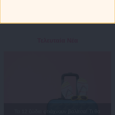
Τελευταία Νέα
Τα 12 ζώδια φτιάχνουν βαλίτσα! Τι θα