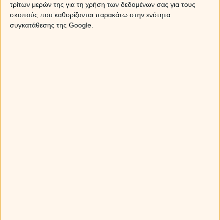
τρίτων μερών της για τη χρήση των δεδομένων σας για τους
σκοπούς που καθορίζονται παρακάτω στην ενότητα
συγκατάθεσης της Google.
Επιθυμείς προσωπική πρόβλεψη χωρίς να φαίνεται η
★
χρέωση στο λογαριασμό του τηλεφώνου σου; Αγοράζεις
χρόνο ομιλίας, καλείς σε σταθερό τηλέφωνο και έχεις
προσωπική πρόβλεψη!
Μάθε εδώ πως!
★
Ταύρος
Λατρεύει τους συνδυασμούς! Θυμάσαι, λοιπόν, εκείνες τις
κόκκινες γόβες που αγόρασε πρόσφατα; Να προτιμήσεις
ένα κόσμημα που θα μπορεί να το συνδυάσει με κάτι που
έχει και θα σε λατρέψει όχι μόνο για το δώρο αλλά και την
παρατηρητικότητά σου. Κόκκινα, κίτρινα ή μπλε κολιέ και
βραχιόλια είναι τα αγαπημένα της.
Μάθε με ποιο