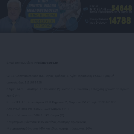
Email επικοινωνίας:
info@myastro.gr
GTEL Communications IKE. Αγίας Τριάδος 1, Αγία Παρασκευή 15343, Γραμμή
υποστήριξης 2111883428
Κλήση 14788, σταθερό 1,19€/λεπτό (*), κινητό 1,20€/λεπτό με ελάχιστη χρέωση το πρώτο
λεπτό (**)
Καπα-TEL AE, Χαλανδρίου 73 & Πηγάσου 2, Μαρούσι 15125, τηλ. 2130161800.
Αποστολή sms στο 54529, 1,36€/μήνυμα (**)
Αποστολή sms στο 54848, 1€/μήνυμα (**)
* συμπεριλαμβάνονται ΦΠΑ και τέλος σταθερής τηλεφωνίας
** συμπεριλαμβάνονται ΦΠΑ και τέλος κινητής τηλεφωνίας 10%