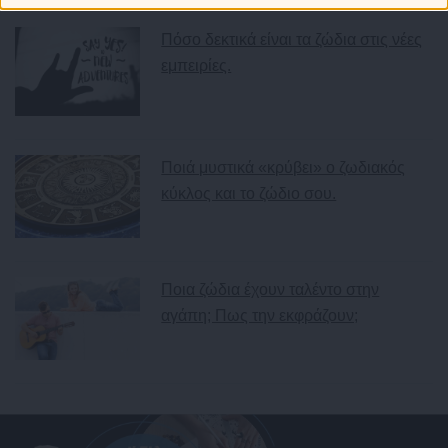
Πόσο δεκτικά είναι τα ζώδια στις νέες
εμπειρίες.
Ποιά μυστικά «κρύβει» ο ζωδιακός
κύκλος και το ζώδιο σου.
Ποια ζώδια έχουν ταλέντο στην
αγάπη; Πως την εκφράζουν;