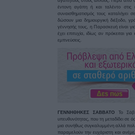
αγαπητούς στους άλλους. Πέρα από αυτ
έντονη αγάπη ή και ταλέντο στις 
συναισθηματισμός τους καταλήγει σ
δώσουν μια δημιουργική διέξοδο, γρ
γέννησής τους, η Παρασκευή είναι για
έχει επιτυχία, ιδίως αν πρόκειται γι
εμπνεύσεις.
ΓΕΝΝΗΘΗΚΕΣ ΣΑΒΒΑΤΟ
Το Σάββ
υπευθυνότητας, που τη μεταδίδει σε 
μια συνήθως συγκαλυμμένη αλλά πολύ
παραμελούν την ευχάριστη και ανέμε