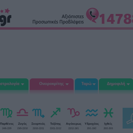
στρολογία
Ονειροκρίτης
Ταρώ
Δημοφιλή
Παρθένος
Ζυγός
Σκορπιός
Τοξότης
Αιγόκερως
Υδροχόος
Ιχθείς
24/8-22/9
23/9-22/10
23/10-22/11
23/11-21/12
22/12-19/1
20/1-19/2
20/2-20/3