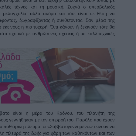
ό όμως, είναι οι κατ’ εξοχήν «καλλιτεχνικοί» τύποι, με
καλές τέχνες και τη μουσική. Συχνά ο υπερβολικός
ε μελαγχολία, αλλά ακόμα και τότε είναι σε θέση να
άφοντας, ζωγραφίζοντας ή συνθέτοντας. Σαν μέρα της
 εκείνους η πιο τυχερή. Ό,τι κάνουν ή ξεκινούν τότε θα
α κάτι σχετικό με ανθρώπινες σχέσεις ή με καλλιτεχνικές
ατο είναι η μέρα του Κρόνου, του πλανήτη της
όσους γεννήθηκαν με την επιρροή του. Παρόλο που έχουν
 παθιάρικη πλευρά, οι «Σαββατογεννημένοι» τείνουν να
λη πλευρά της ζωής για χάρη των καθηκόντων και των