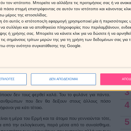
τόν τον ιστότοπο. Μπορείτε να αλλάξετε τις προτιμήσεις σας ή να ανακα
Ο Άρη
Αυγο
 πάσα στιγμή επιστρέφοντας σε αυτόν τον ιστότοπο και κάνοντας κλι
«φου
ω μέρος της ιστοσελίδας.
 ότι αυτός ο ιστότοπος/η εφαρμογή χρησιμοποιεί μία ή περισσότερες 
ι να συλλέγει και να αποθηκεύει πληροφορίες που περιλαμβάνουν, ενδεικ
8 Αυγ
ης ή χρήσης σας. Μπορείτε να κάνετε κλικ για να δώσετε ή να αρνηθε
 τις σημάνσεις τρίτων μερών της για τη χρήση των δεδομένων σας για
άτω στην ενότητα συγκατάθεσης της Google.
Ασ
ι η μέρα του Άρη, και όποιος γεννιέται τότε έχει μια
ικότητα. Ο Άρης είναι ως γνωστόν ο θεός του πολέμου,
1
 επιθετικούς. Εκείνο που τους χαρίζει είναι μαχητικότητα
χρησιμοποιήσουν για καλό σκοπό, και όχι μόνο για
2
ΕΠΙΛΟΓΕΣ
ΔΕΝ ΑΠΟΔΕΧΟΜΑΙ
ΑΠΟΔ
τερα για το καλό των άλλων, γιατί είναι καλοπροαίρετοι
ό όμως ισχύει μόνο αν έχουν και από τους γύρω την
3
όποιον δεν τους φερθεί καλά. Του το φυλάνε για πάντα.
ων ανθρώπων που δεν θα δείξουν στους άλλους πόσο
4
ανοι για κάτι τέτοιο.
ίναι η μέρα του Ερμή και τα άτομα που γεννιούνται τότε,
5
α από την εκλογίκευση, παρά μέσα από το συναίσθημα.