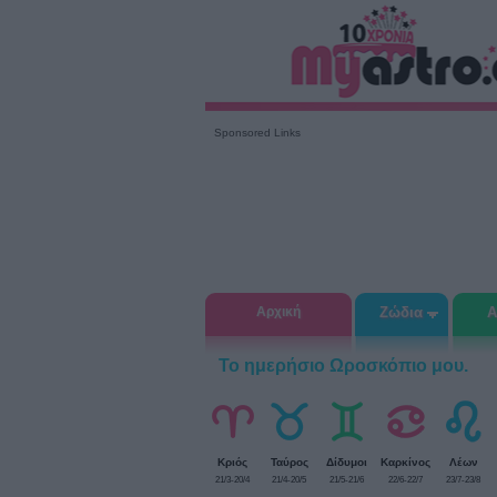
Sponsored Links
Αρχική
Ζώδια
Α
Το ημερήσιο Ωροσκόπιο μου.
Κριός
Ταύρος
Δίδυμοι
Καρκίνος
Λέων
21/3-20/4
21/4-20/5
21/5-21/6
22/6-22/7
23/7-23/8