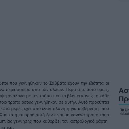
ωποι που γεννήθηκαν το Σάββατο έχουν την ιδιότητα οι
Ασ
υν» περισσότερο από των άλλων. Πέρα από αυτό όμως,
ηψη ανάλογα με τον τρόπο που το βλέπει κανείς, η κάθε
Πρ
ποιο τρόπο όσους γεννήθηκαν σε αυτήν. Αυτό προκύπτει
ς εφτά μέρες έχει από έναν πλανήτη για κυβερνήτη, που
Τα ζώ
08/0
Φυσικά η επιρροή αυτή δεν είναι με κανένα τρόπο τόσο
μηνίας γέννησης που καθορίζει τον αστρολογικό χάρτη,
ριστικά.