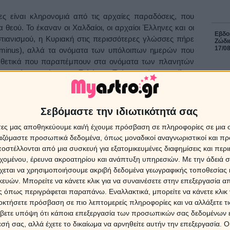
ς είναι κληρονομιά από τις αρχαίες παραδόσεις, που
θεού. Το έκαναν οι Χαλδαίοι, οι αρχαίοι Έλληνες και οι
Εβδομ
στιανισμού, η Κυριακή στις περισσότερες γλώσσες πήρε
Ζώδια
17/0
ominus), αλλά τα ονόματα των υπόλοιπων ημερών που
υνθετικά που παραπέμπουν στα ονόματα των πλανητών
 σημαίνει η μέρα της Σελήνης, Τρίτη η μέρα του Άρη,
, Παρασκευή της Αφροδίτης, Σαββάτο του Κρόνου και
ΔΩΡΕ
Χρίστ
Σεβόμαστε την ιδιωτικότητά σας
 έχει κυβερνήτη τη Σελήνη. Λένε πως τα άτομα που
έκλει
αίτερα γλυκό πρόσωπο, χάρη στην ευαισθησία και τη
άτες μας αποθηκεύουμε και/ή έχουμε πρόσβαση σε πληροφορίες σε μια
άρι, έτσι καθώς ξαναγεννιέται κάθε μήνα. Είναι άνθρωποι
ργαζόμαστε προσωπικά δεδομένα, όπως μοναδικοί αναγνωριστικοί και 
ηρή φαντασία και πολλά ενδιαφέροντα. Έχουν τάση να
στέλλονται από μια συσκευή για εξατομικευμένες διαφημίσεις και περ
16 Ιο
εχομένου, έρευνα ακροατηρίου και ανάπτυξη υπηρεσιών.
Με την άδειά σα
ια άστοχη κουβέντα ή πράξη από κάποιον άλλο να τους…
χεται να χρησιμοποιήσουμε ακριβή δεδομένα γεωγραφικής τοποθεσίας 
Ηλια
ρατά πολύ. Σύντομα ξαναβρίσκουν την ενεργητικότητά
στις 
ών. Μπορείτε να κάνετε κλικ για να συναινέσετε στην επεξεργασία απ
ιδιαίτερα αυξημένη ακριβώς στη μέρα τους, τη Δευτέρα.
Προβλ
 όπως περιγράφεται παραπάνω. Εναλλακτικά, μπορείτε να κάνετε κλικ γ
ό και διαθέσεις να καταπιαστούν με πράγματα, σε τέτοιο
οκτήσετε πρόσβαση σε πιο λεπτομερείς πληροφορίες και να αλλάξετε τι
μένοι, τουλάχιστον στα μάτια των άλλων.
βετε υπόψη ότι κάποια επεξεργασία των προσωπικών σας δεδομένων ε
8 Αυγ
εσή σας, αλλά έχετε το δικαίωμα να αρνηθείτε αυτήν την επεξεργασία. 