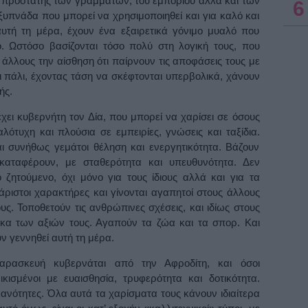
 προστάτης των γραμμάτων, του εμπορίου αλλά και των
6
νάδα που μπορεί να χρησιμοποιηθεί και για καλό και
υτή τη μέρα, έχουν ένα εξαιρετικά γόνιμο μυαλό που
. Ωστόσο βασίζονται τόσο πολύ στη λογική τους, που
άλλους την αίσθηση ότι παίρνουν τις αποφάσεις τους με
ιοι πάλι, έχοντας τάση να σκέφτονται υπερβολικά, χάνουν
ής.
χει κυβερνήτη τον Δία, που μπορεί να χαρίσει σε όσους
ότυχη και πλούσια σε εμπειρίες, γνώσεις και ταξίδια.
αι συνήθως γεμάτοι θέληση και ενεργητικότητα. Βάζουν
αταφέρουν, με σταθερότητα και υπευθυνότητα. Δεν
 ζητούμενο, όχι μόνο για τους ίδιους αλλά και για τα
ριστοι χαρακτήρες και γίνονται αγαπητοί στους άλλους
τους. Τοποθετούν τις ανθρώπινες σχέσεις, και ιδίως στους
ακα των αξιών τους. Αγαπούν τα ζώα και τα σπορ. Και
ν γεννηθεί αυτή τη μέρα.
ρασκευή κυβερνάται από την Αφροδίτη, και όσοι
ικισμένοι με ευαισθησία, τρυφερότητα και δοτικότητα.
ικανότητες. Όλα αυτά τα χαρίσματα τους κάνουν ιδιαίτερα