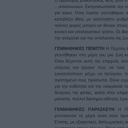
Ο ομώνυμος μυθολογικός θεός ήταν ο
…απατεωνιών. Εκπροσωπούσε την εξυπ
για κακό. Όσοι λοιπόν γεννήθηκαν α
κατεβάζει ιδέες με ασύλληπτο ρυθμό
πολλές φορές μπορεί να δίνουν στους 
κυνικό και υπολογιστικό τρόπο. Οι ίδ
την ανεμελιά και την απόλαυση της ζω
ΓΕΝΝΗΘΗΚΕΣ ΠΕΜΠΤΗ
Η Πέμπτη έ
γεννήθηκαν στη μέρα του μια ζωή καλ
Όσοι δέχονται αυτή την επιρροή, είν
στόχους και ξέρουν πώς να τους κ
εγκαταλείπουν μέχρι να πετύχουν το
αγαπημένα τους πρόσωπα. Είναι ευχά
για την ευθύτητα και την ειλικρίνειά 
δεσμούς της φιλίας, ψηλά στην κλίμ
μάλιστα, πολλοί διάσημοι αθλητές έχου
ΓΕΝΝΗΘΗΚΕΣ ΠΑΡΑΣΚΕΥΗ
Η Πα
γεννιούνται τη μέρα αυτή είναι προ
Επίσης, με εξαιρετικές διπλωματικές 