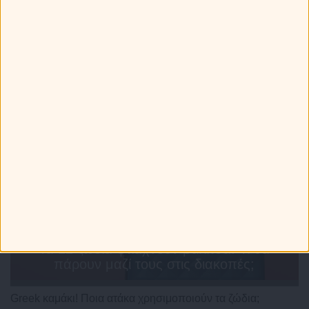
Τελευταία Νέα
Τα 12 ζώδια φτιάχνουν βαλίτσα! Τι θα
πάρουν μαζί τους στις διακοπές;
Greek καμάκι! Ποια ατάκα χρησιμοποιούν τα ζώδια;