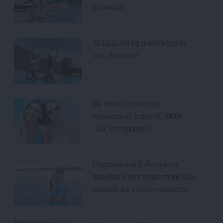
καλοκαίρι;
Τα 12 ζώδια και οι καλοκαιρινές
τους διακοπές!
Με ποιο ζώδιο θα πας
καλοκαιρινές διακοπές; Μάθε
πώς θα περάσεις!
Ποια είναι τα 4 ζώδια που σε
τρελαίνουν γιατί τη μια στιγμή είναι
«φωτιά» και την άλλη «πάγος»;