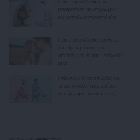
Ποια είναι τα 4 ζώδια που
μετατρέπονται σε «πάγο» μόλις
κουραστούν να προσπαθούν;
Ποια είναι τα 4 ζώδια που θα σε
λατρέψουν μόνο αν τους
αποδείξεις ότι θα είσαι «εκεί» κάθε
μέρα;
Γράφουν, σβήνουν: 4 ζώδια που
τις πιο ισχυρές «μηνυματάρες»
στα πρόχειρα του κινητού τους!
Email επικοινωνίας:
info@myastro.gr