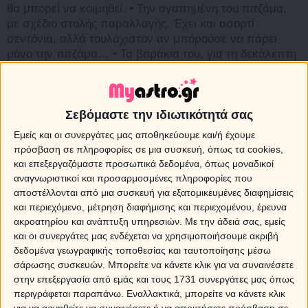
θα μπορεί να κοιμηθεί. • Την αγαπημένη του πιτζάμα,
με σχέδιο στολής παραλλαγής. Έχει και ασορτί
σεντόνια, αλλά τουλάχιστον αν μπορούσε να πάρει
μόνο την πιτζάμα… • Τα βαράκια του, για τη δεκάλεπτη
πρωινή γυμναστική του. Δεν θέλει να αποκαλύψει
ακόμα πώς κρατιέται ένα τέτοιο σώμα. • Το ψαλίδι
ισιώματος των μαλλιών για να μην τον δούνε το πρωί
Σεβόμαστε την ιδιωτικότητά σας
με ένα κεφάλι σαν… φωλιά πουλιού.
Εμείς και οι συνεργάτες μας αποθηκεύουμε και/ή έχουμε
ΤΑΥΡΟΣ
• Το πορτατίφ που έχει στο κομοδίνο του, για
πρόσβαση σε πληροφορίες σε μια συσκευή, όπως τα cookies,
να νιώσει λίγη οικειότητα στην ξένη κρεβατοκάμαρα.
και επεξεργαζόμαστε προσωπικά δεδομένα, όπως μοναδικοί
Και να μην πάθει σοκ, μόλις ξυπνήσει το πρωί. • Την
αναγνωριστικοί και προσαρμοσμένες πληροφορίες που
κρεπιέρα ή την τοστιέρα του, με τις πλάκες που
αποστέλλονται από μια συσκευή για εξατομικευμένες διαφημίσεις
φτιάχνουν βάφλες, για το πρωινό. • Τα μεταξωτά του
και περιεχόμενο, μέτρηση διαφήμισης και περιεχομένου, έρευνα
σεντόνια, που είναι τόσο μα τόσο απαλά. Δεν μπορεί τα
ακροατηρίου και ανάπτυξη υπηρεσιών.
Με την άδειά σας, εμείς
τραχιά υφάσματα. • Ένα χαρτί με επιχειρήματα, για να
και οι συνεργάτες μας ενδέχεται να χρησιμοποιήσουμε ακριβή
διεκδικήσει να κοιμηθεί στην αγαπημένη του πλευρά
δεδομένα γεωγραφικής τοποθεσίας και ταυτοποίησης μέσω
του κρεβατιού, αν και ο άλλος θέλει την ίδια. • Τη
σάρωσης συσκευών. Μπορείτε να κάνετε κλικ για να συναινέσετε
συσκευή μασαζο-μαξιλάρι, που κάνει σιάτσου στην
στην επεξεργασία από εμάς και τους 1731 συνεργάτες μας όπως
πλάτη.
περιγράφεται παραπάνω. Εναλλακτικά, μπορείτε να κάνετε κλικ
για να αρνηθείτε να συναινέσετε ή να αποκτήσετε πρόσβαση σε