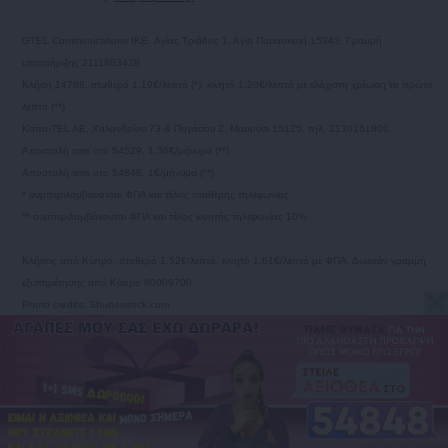
GTEL Communications IKE. Αγίας Τριάδος 1, Αγία Παρασκευή 15343, Γραμμή
υποστήριξης 2111883428
Κλήση 14788, σταθερό 1,19€/λεπτό (*), κινητό 1,20€/λεπτό με ελάχιστη χρέωση το πρώτο
λεπτό (**)
Καπα-TEL AE, Χαλανδρίου 73 & Πηγάσου 2, Μαρούσι 15125, τηλ. 2130161800.
Αποστολή sms στο 54529, 1,36€/μήνυμα (**)
Αποστολή sms στο 54848, 1€/μήνυμα (**)
* συμπεριλαμβάνονται ΦΠΑ και τέλος σταθερής τηλεφωνίας
** συμπεριλαμβάνονται ΦΠΑ και τέλος κινητής τηλεφωνίας 10%
Κλήσεις από Κύπρο, σταθερό 1,52€/λεπτό, κινητό 1,61€/λεπτό με ΦΠΑ. Δωρεάν γραμμή
εξυπηρέτησης από Κύπρο 80009700
Photo credits: Shutterstock.com