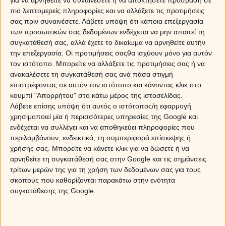
πιο λεπτομερείς πληροφορίες και να αλλάξετε τις προτιμήσεις
σας πριν συναινέσετε.
Λάβετε υπόψη ότι κάποια επεξεργασία
των προσωπικών σας δεδομένων ενδέχεται να μην απαιτεί τη
συγκατάθεσή σας, αλλά έχετε το δικαίωμα να αρνηθείτε αυτήν
την επεξεργασία. Οι προτιμήσεις σαςθα ισχύουν μόνο για αυτόν
τον ιστότοπο. Μπορείτε να αλλάξετε τις προτιμήσεις σας ή να
ανακαλέσετε τη συγκατάθεσή σας ανά πάσα στιγμή
επιστρέφοντας σε αυτόν τον ιστότοπο και κάνοντας κλικ στο
κουμπί "Απορρήτου" στο κάτω μέρος της ιστοσελίδας.
Λάβετε επίσης υπόψη ότι αυτός ο ιστότοπος/η εφαρμογή
χρησιμοποιεί μία ή περισσότερες υπηρεσίες της Google και
ενδέχεται να συλλέγει και να αποθηκεύει πληροφορίες που
περιλαμβάνουν, ενδεικτικά, τη συμπεριφορά επίσκεψης ή
χρήσης σας. Μπορείτε να κάνετε κλικ για να δώσετε ή να
αρνηθείτε τη συγκατάθεσή σας στην Google και τις σημάνσεις
ΔΙΔΥΜΟΙ
• Τα κινητά του. Και τα τέσσερα. Μπορεί, αυτή
τρίτων μερών της για τη χρήση των δεδομένων σας για τους
τη μία νύχτα, να χάσει κάποια σημαντική κλήση. • Το
σκοπούς που καθορίζονται παρακάτω στην ενότητα
λάπτοπ με τα ηλεκτρονικά παιχνίδια του.
συγκατάθεσης της Google.
• Κουβερτούλα για να κοιμηθεί, μετά από το κρεβάτι,
από λίγο στον καναπέ, στην πολυθρόνα και στο χαλί,
γιατί δεν μπορεί συνέχεια στο ίδιο μέρος. • Τα