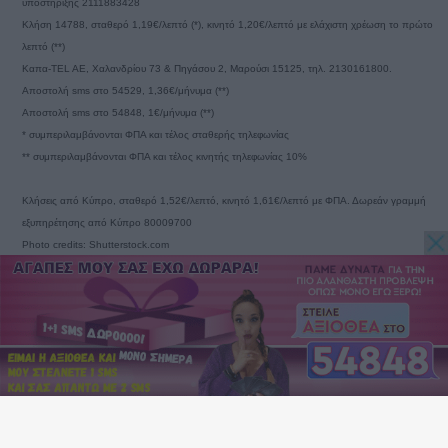
υποστήριξης 2111883428
Κλήση 14788, σταθερό 1,19€/λεπτό (*), κινητό 1,20€/λεπτό με ελάχιστη χρέωση το πρώτο
λεπτό (**)
Καπα-TEL AE, Χαλανδρίου 73 & Πηγάσου 2, Μαρούσι 15125, τηλ. 2130161800.
Αποστολή sms στο 54529, 1,36€/μήνυμα (**)
Αποστολή sms στο 54848, 1€/μήνυμα (**)
* συμπεριλαμβάνονται ΦΠΑ και τέλος σταθερής τηλεφωνίας
** συμπεριλαμβάνονται ΦΠΑ και τέλος κινητής τηλεφωνίας 10%
Κλήσεις από Κύπρο, σταθερό 1,52€/λεπτό, κινητό 1,61€/λεπτό με ΦΠΑ. Δωρεάν γραμμή
εξυπηρέτησης από Κύπρο 80009700
Photo credits: Shutterstock.com