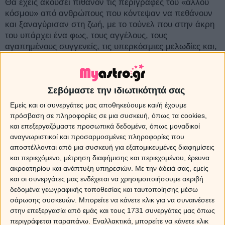
Θα έχεις ακούσει πιθανόν τις περιγραφές του «άλλου
κόσμου» από ανθρώπους που κόντεψαν να πεθάνουν
και ξαναγύρισαν στη ζωή, με το τούνελ που στην άκρη
του υπάρχει ένα φως, τους αγγέλους, τους
αγαπημένους συγγενείς, τις υπερκόσμιες μελωδίες και,
πιθανόν, το άκουσμα της φωνής του Θεού. Παρόλο που
η επιστήμη αγωνίζεται φιλότιμα να πείσει ότι είναι
απλώς παραισθήσεις, πολύς κόσμος πιστεύει σε αυτές
Σεβόμαστε την ιδιωτικότητά σας
τις εξωσωματικές εμπειρίες. Να λοιπόν από μια
χιουμοριστική πλευρά, πώς θα τις βίωνε το κάθε ζώδιο.
Εμείς και οι συνεργάτες μας αποθηκεύουμε και/ή έχουμε
πρόσβαση σε πληροφορίες σε μια συσκευή, όπως τα cookies,
και επεξεργαζόμαστε προσωπικά δεδομένα, όπως μοναδικοί
Sponsored Links
αναγνωριστικοί και προσαρμοσμένες πληροφορίες που
αποστέλλονται από μια συσκευή για εξατομικευμένες διαφημίσεις
και περιεχόμενο, μέτρηση διαφήμισης και περιεχομένου, έρευνα
ακροατηρίου και ανάπτυξη υπηρεσιών.
Με την άδειά σας, εμείς
και οι συνεργάτες μας ενδέχεται να χρησιμοποιήσουμε ακριβή
δεδομένα γεωγραφικής τοποθεσίας και ταυτοποίησης μέσω
σάρωσης συσκευών. Μπορείτε να κάνετε κλικ για να συναινέσετε
στην επεξεργασία από εμάς και τους 1731 συνεργάτες μας όπως
περιγράφεται παραπάνω. Εναλλακτικά, μπορείτε να κάνετε κλικ