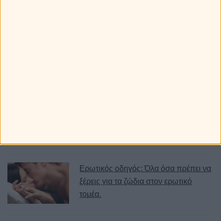
Σχετικά άρθρα
Οδηγός αυτοπεποίθησης για τα
ζώδια: Τι να θυμάσαι όταν… σε
παίρνει από κάτω!
Εσύ σε ποιό τομέα έχεις τύχη; Ο
πλανήτης Δίας στο γενέθλιο
ωροσκόπιο σου στο αποκαλύπτει!
Ερωτικός οδηγός: Όλα όσα πρέπει να
ξέρεις για τα ζώδια στον ερωτικό
τομέα.