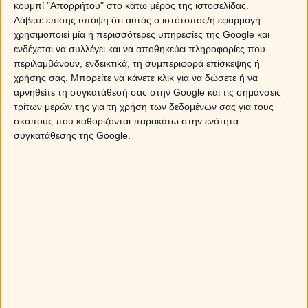
κουμπί "Απορρήτου" στο κάτω μέρος της ιστοσελίδας.
Λάβετε επίσης υπόψη ότι αυτός ο ιστότοπος/η εφαρμογή
Δες στον
αστρολογικό χάρτη
σου τις όψεις που
χρησιμοποιεί μία ή περισσότερες υπηρεσίες της Google και
πραγματοποιεί η Αφροδίτη του ωροσκοπίου σου με
ενδέχεται να συλλέγει και να αποθηκεύει πληροφορίες που
τους υπόλοιπους προσωπικούς πλανήτες και μάθε
περιλαμβάνουν, ενδεικτικά, τη συμπεριφορά επίσκεψης ή
αν έχεις τύχη στον έρωτα και στο χρήμα.
χρήσης σας. Μπορείτε να κάνετε κλικ για να δώσετε ή να
αρνηθείτε τη συγκατάθεσή σας στην Google και τις σημάνσεις
τρίτων μερών της για τη χρήση των δεδομένων σας για τους
σκοπούς που καθορίζονται παρακάτω στην ενότητα
Η Αφροδίτη σε τρίγωνο / σύνοδο / εξάγωνο με τον
συγκατάθεσης της Google.
Ήλιο:
Η αλήθεια είναι ότι μαγεύεις τα πλήθη… Οι
θετικές όψεις της Αφροδίτης με τον Ήλιο σε βοηθούν να
προβάλεις με πολύ θετικό τρόπο τον εαυτό σου,
γεγονός που σε βοηθά να αναδεικνύεις την όμορφη
πλευρά της προσωπικότητάς σου! Στον έρωτα δεν
υπάρχει περίπτωση να μην πλανέψεις με ευκολία το
άτομο που θα βάλεις ερωτικό στόχο, ενώ η γοητεία σου
σε κάνει να βρίσκεσαι στο επίκεντρο του
ενδιαφέροντος! Στα οικονομικά, μπορείς μέσα από τα
ταλέντα σου, αλλά και τον τρόπο προβολής των
προσωπικών σου ικανοτήτων, να αποκτήσεις κέρδη.