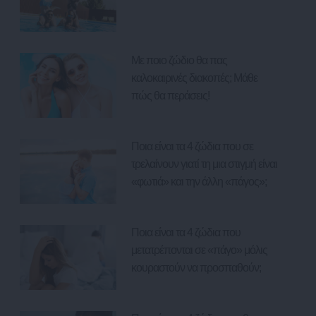
Με ποιο ζώδιο θα πας
καλοκαιρινές διακοπές; Μάθε
πώς θα περάσεις!
Ποια είναι τα 4 ζώδια που σε
τρελαίνουν γιατί τη μια στιγμή είναι
«φωτιά» και την άλλη «πάγος»;
Ποια είναι τα 4 ζώδια που
μετατρέπονται σε «πάγο» μόλις
κουραστούν να προσπαθούν;