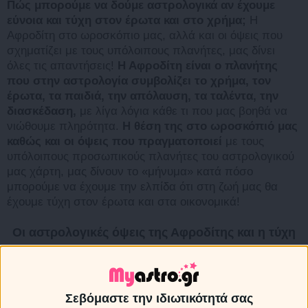
Πώς μπορούμε να δούμε αστρολογικά αν έχουμε
εύνοια και τύχη στον έρωτα και στο χρήμα;
Η
Αφροδίτη στο ωροσκόπιο μας, αλλά και οι όψεις που
σχηματίζει με τους υπόλοιπους πλανήτες, μας δίνει
όλες τις απαντήσεις!
Η Αφροδίτη είναι ο πλανήτης
που στην αστρολογία συμβολίζει το χρήμα, τον
έρωτα, τα παιδιά, την απόλαυση, τα ταλέντα, την
διασκέδαση,
με λίγα λόγια κάθε τι που μας βοηθά να
νιώθουμε πληρότητα.
Η θέση της στο ωροσκόπιό μας
καθώς και οι όψεις που πραγματοποιεί
με τους
υπόλοιπους προσωπικούς πλανήτες του αστρολογικού
μας χάρτη, μας δίνουν το «μήνυμα» κατά πόσο
μπορούμε να έχουμε την ελπίδα ότι στη ζωή μας θα
έχουμε τύχη στον έρωτα και στα οικονομικά!
Οι αστρολογικές όψεις της Αφροδίτης και η τύχη
σε έρωτα και χρήμα
Sponsored Links
Σεβόμαστε την ιδιωτικότητά σας