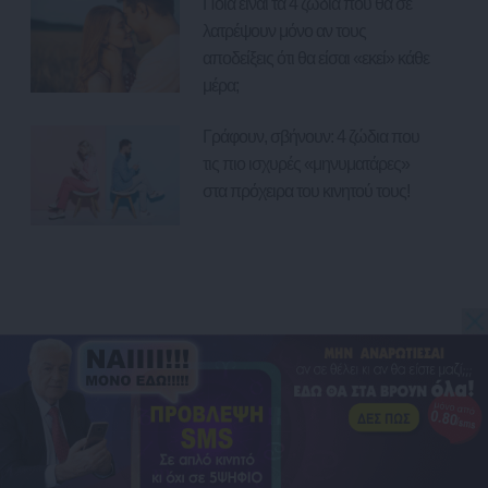
Ποια είναι τα 4 ζώδια που θα σε
λατρέψουν μόνο αν τους
αποδείξεις ότι θα είσαι «εκεί» κάθε
μέρα;
Γράφουν, σβήνουν: 4 ζώδια που
τις πιο ισχυρές «μηνυματάρες»
στα πρόχειρα του κινητού τους!
Email επικοινωνίας:
info@myastro.gr
GTEL Communications IKE. Αγίας Τριάδος 1, Αγία Παρασκευή 15343, Γραμμή
υποστήριξης 2111883428
Κλήση 14788, σταθερό 1,19€/λεπτό (*), κινητό 1,20€/λεπτό με ελάχιστη χρέωση το πρώτο
λεπτό (**)