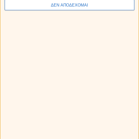
ΔΕΝ ΑΠΟΔΕΧΟΜΑΙ
Σχετικά άρθρα
Τι σκέφτεται ένας άντρας για μια
γυναίκα ...στα ερωτικά του!