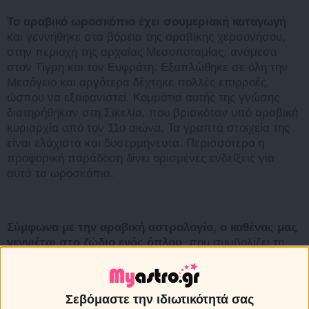
Το αραβικό ωροσκόπιο έχει σουμεριακή καταγωγή
και γεννήθηκε στα βόρεια της αραβικής χερσονήσου,
στην περιοχή της αρχαίας Μεσοποταμίας, ανάμεσα
στον Τίγρη και τον Ευφράτη. Εξαπλώθηκε σε όλη την
Μεσόγειο και αργότερα δέχτηκε πολλές επιρροές,
ώσπου να εξαφανιστεί. Κομμάτια αυτής της γνώσης
διατηρήθηκαν στη Σικελία, που βρισκόταν υπό αραβική
κυριαρχία από τον 11ο αιώνα. Τα γραπτά στοιχεία της
είναι ελάχιστα και δυσερμήνευτα. Περισσότερο η
προφορική παράδοση δίνει ορισμένες ενδείξεις για
αυτά τα ωροσκόπια.
Σύμφωνα με την αραβική αστρολογία, ο καθένας μας
γεννιέται στο ζώδιο ενός όπλου
, που συμβολίζει τη
στάση μας απέναντι στη ζωή και επηρεάζει σημαντικά
το πεπρωμένο μας. Όπως και στη δυτική ή την κινέζικη
αστρολογία,
υπάρχουν κι εδώ 12 ζώδια, το καθένα με
Σεβόμαστε την ιδιωτικότητά σας
το όνομα ενός όπλου
. Χωρίζονται σε τρεις κατηγορίες: