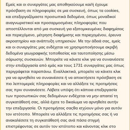
τα κοντά όπλα (Στιλέτο, Ξιφίδιο, Μαχαίρι, Χαντζάρι),
Εμείς και οι συνεργάτες μας αποθηκεύουμε και/ή έχουμε
τα μεσαία όπλα (Κεφαλοθραύστης, Ρόπαλο, Πέλεκυς,
πρόσβαση σε πληροφορίες σε μια συσκευή, όπως τα cookies,
Αλυσίδα) και τα μακριά όπλα (Ξίφος, Δόρυ,
και επεξεργαζόμαστε προσωπικά δεδομένα, όπως μοναδικοί
Σφεντόνα, Τόξο).
αναγνωριστικοί και προσαρμοσμένες πληροφορίες που
αποστέλλονται από μια συσκευή για εξατομικευμένες διαφημίσεις
και περιεχόμενο, μέτρηση διαφήμισης και περιεχομένου, έρευνα
ακροατηρίου και ανάπτυξη υπηρεσιών.
Με την άδειά σας, εμείς
Ο κάθε άνθρωπος δεν έχει μόνο ένα αλλά δύο ζώδια,
και οι συνεργάτες μας ενδέχεται να χρησιμοποιήσουμε ακριβή
ή μάλλον δύο όπλα:
δεδομένα γεωγραφικής τοποθεσίας και ταυτοποίησης μέσω
σάρωσης συσκευών. Μπορείτε να κάνετε κλικ για να συναινέσετε
στην επεξεργασία από εμάς και τους 1731 συνεργάτες μας όπως
περιγράφεται παραπάνω. Εναλλακτικά, μπορείτε να κάνετε κλικ
Το πρώτο είναι το όπλο στο οποίο γεννήθηκε, που
για να αρνηθείτε να συναινέσετε ή να αποκτήσετε πρόσβαση σε
εκπροσωπεί τις δυνατότητες, την ιδιοσυγκρασία
πιο λεπτομερείς πληροφορίες και να αλλάξετε τις προτιμήσεις
του, τα χαρίσματα, τα ελαττώματα και τις ιδιότητες
σας πριν συναινέσετε.
Λάβετε υπόψη ότι κάποια επεξεργασία
που έχει εκ γενετής.
Όμως κανείς δεν θα ζήσει όλη του
των προσωπικών σας δεδομένων ενδέχεται να μην απαιτεί τη
τη ζωή με ένα ζώδιο, χωρίς να μπορεί να το αλλάξει. Η
συγκατάθεσή σας, αλλά έχετε το δικαίωμα να αρνηθείτε αυτήν
πρωτοτυπία του αραβικού ωροσκόπιου είναι ότι δέχεται
την επεξεργασία. Οι προτιμήσεις σαςθα ισχύουν μόνο για αυτόν
πως μπορεί κάποιος να μεταβάλει το πεπρωμένο του
τον ιστότοπο. Μπορείτε να αλλάξετε τις προτιμήσεις σας ή να
προς το καλύτερο ή προς το χειρότερο. Μια σειρά
ανακαλέσετε τη συγκατάθεσή σας ανά πάσα στιγμή
αποτυχιών να τον μετατρέψει σε κοντό όπλο, ενώ με
επιστρέφοντας σε αυτόν τον ιστότοπο και κάνοντας κλικ στο