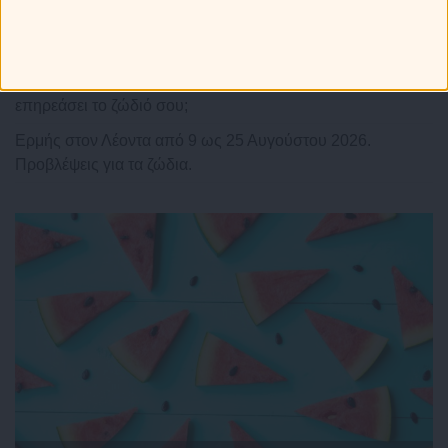
Άρης στον Καρκίνο από τις 11 Αυγούστου ως 28
Σεπτεμβρίου 2026. Προβλέψεις για τα ζώδια.
Η Αφροδίτη σε τρίγωνο με τον Πλούτωνα: Πως θα
επηρεάσει το ζώδιό σου;
Ερμής στον Λέοντα από 9 ως 25 Αυγούστου 2026.
Προβλέψεις για τα ζώδια.