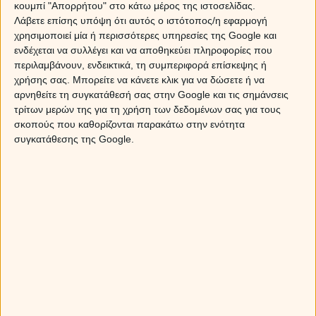
ανάλογο τρόπο, με σκληρή δουλειά και σημαντικές
κουμπί "Απορρήτου" στο κάτω μέρος της ιστοσελίδας.
γνωριμίες, να γίνει μακρύ όπλο. Η ζωή είναι μια
Λάβετε επίσης υπόψη ότι αυτός ο ιστότοπος/η εφαρμογή
διαρκής προσπάθεια για να επιτύχει κανείς την πρόοδο
χρησιμοποιεί μία ή περισσότερες υπηρεσίες της Google και
ενδέχεται να συλλέγει και να αποθηκεύει πληροφορίες που
ή τουλάχιστον να κρατήσει μια καλή θέση του.
περιλαμβάνουν, ενδεικτικά, τη συμπεριφορά επίσκεψης ή
χρήσης σας. Μπορείτε να κάνετε κλικ για να δώσετε ή να
αρνηθείτε τη συγκατάθεσή σας στην Google και τις σημάνσεις
Το δεύτερο ζώδιο είναι το όπλο στο οποίο καταλήγει
τρίτων μερών της για τη χρήση των δεδομένων σας για τους
κάποιος.
Μπορεί, όπως είπαμε, να ανεβεί ή να κατεβεί
σκοπούς που καθορίζονται παρακάτω στην ενότητα
στην ιεραρχία. Εδώ θα παίζει ρόλο η κοινωνική θέση
συγκατάθεσης της Google.
ενός ανθρώπου (που δεν έχει να κάνει με το χρήμα
αλλά με την τάξη, το κύρος και την παιδεία), η
προσωπικότητα, η ικανότητα να τα καταφέρνει.