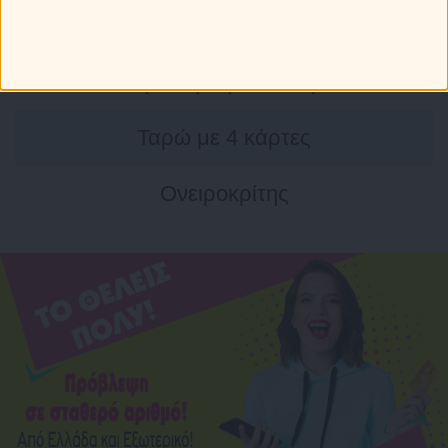
Αστρολογικός χάρτης
Αστρολογική συναστρία
Ταρώ με 4 κάρτες
Ονειροκρίτης