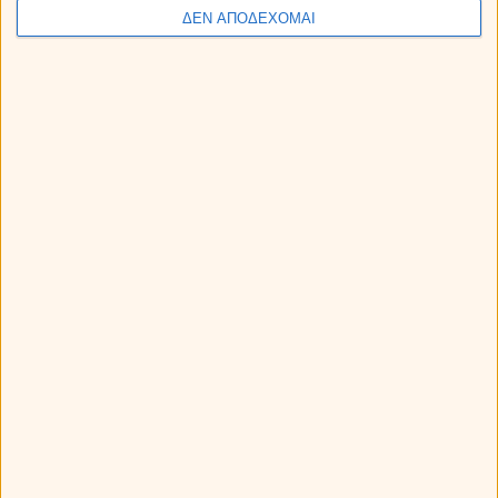
54848
. Από την
Κύπρο
κάλεσε στο
900-19-303
.
ΔΕΝ ΑΠΟΔΕΧΟΜΑΙ
(Aναλυτικά οι χρεώσεις μας στο κάτω μέρος αυτής της
σελίδας.)
Myastro