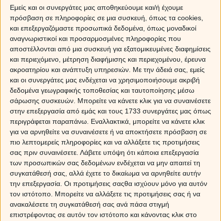
Θέλεις να έρθεις πιο κοντά στην πρόταση
αντιγράψει...
Εμείς και οι συνεργάτες μας αποθηκεύουμε και/ή έχουμε
γάμου αλλά δεν ξέρεις τι σκαρώνει για σένα το
πρόσβαση σε πληροφορίες σε μια συσκευή, όπως τα cookies,
πρόσωπο που θες; Μη μένεις στο σκοτάδι, μάθε πότε
και επεξεργαζόμαστε προσωπικά δεδομένα, όπως μοναδικοί
θα σε παντρευτεί και τι σκοπό έχει ακριβώς για σένα!
αναγνωριστικοί και προσαρμοσμένες πληροφορίες που
Κάλεσε
14788
ή με sms στείλε
ΝΑΝΤΙΑ
στο
54848
. Από
αποστέλλονται από μια συσκευή για εξατομικευμένες διαφημίσεις
την
Κύπρο
κάλεσε στο
900-19-303
.
(Aναλυτικά οι
και περιεχόμενο, μέτρηση διαφήμισης και περιεχομένου, έρευνα
χρεώσεις μας στο κάτω μέρος αυτής της σελίδας.)
ακροατηρίου και ανάπτυξη υπηρεσιών.
Με την άδειά σας, εμείς
και οι συνεργάτες μας ενδέχεται να χρησιμοποιήσουμε ακριβή
Ταύρος
δεδομένα γεωγραφικής τοποθεσίας και ταυτοποίησης μέσω
σάρωσης συσκευών. Μπορείτε να κάνετε κλικ για να συναινέσετε
Η γυναίκα Ταύρος ψάχνει στο διαδίκτυο κοσμήματα και αξεσουάρ που
στην επεξεργασία από εμάς και τους 1733 συνεργάτες μας όπως
δεν κυκλοφορούν ευρέως στα καταστήματα, αφού θέλει να εμπλουτίζει
περιγράφεται παραπάνω. Εναλλακτικά, μπορείτε να κάνετε κλικ
την τεράστια συλλογή της με κομμάτια μοναδικά και ξεχωριστά. Από την
για να αρνηθείτε να συναινέσετε ή να αποκτήσετε πρόσβαση σε
άλλη, ο άντρας Ταύρος επιλέγει πρακτικά αντικείμενα ποιότητας, όπως
πιο λεπτομερείς πληροφορίες και να αλλάξετε τις προτιμήσεις
ένα δερμάτινο πορτοφόλι. Φυσικά, και οι δύο χρησιμοποιούν το
internet,
σας πριν συναινέσετε.
Λάβετε υπόψη ότι κάποια επεξεργασία
για να παραγγείλουν φαγητό από το αγαπημένο τους εστιατόριο, η
των προσωπικών σας δεδομένων ενδέχεται να μην απαιτεί τη
συγκατάθεσή σας, αλλά έχετε το δικαίωμα να αρνηθείτε αυτήν
σελίδα του οποίου φιγουράρει στην κορυφή της λίστας με τα
την επεξεργασία. Οι προτιμήσεις σαςθα ισχύουν μόνο για αυτόν
«αγαπημένα». Και βέβαια, πάντα ένας Ταύρος θα ψάξει κάτι για τα
τον ιστότοπο. Μπορείτε να αλλάξετε τις προτιμήσεις σας ή να
Θέλεις να έρθεις πιο κοντά στην
αγαπημένα του πρόσωπα!
ανακαλέσετε τη συγκατάθεσή σας ανά πάσα στιγμή
πρόταση γάμου αλλά δεν ξέρεις τι σκαρώνει για σένα
επιστρέφοντας σε αυτόν τον ιστότοπο και κάνοντας κλικ στο
το πρόσωπο που θες; Μη μένεις στο σκοτάδι, μάθε