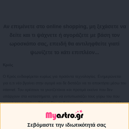
Αν επιμένετε στο online shopping, μη ξεχάσετε να
δείτε και τι ψάχνετε ή αγοράζετε με βάση τον
ωροσκόπο σας, επειδή θα αντιληφθείτε γιατί
ψωνίζετε το κάτι επιπλέον...
Κριός
Ο Κριός ενδιαφέρεται κυρίως για προϊόντα τεχνολογίας. Ενημερώνεται
για ο,τι νέο βγαίνει στην αγορά και δε διστάζει να το αποκτήσει μέσω του
internet. Του αρέσουν τα γκατζετάκια και προτιμά εκείνα που δεν
υπάρχουν στα καταστήματα, για να εντυπωσιάζει τους γύρω του που
συχνά τον ρωτούν, «Τέλειο! Που το βρήκες;» Οι γυναίκες από την άλλη,
σερφάρουν στο διαδίκτυο αναζητώντας φυτικά προϊόντα ομορφιάς και
αρώματα, που δε βρίσκει κανείς εύκολα στα καταστήματα ή που
κυκλοφορούν μόνο στο εξωτερικό. Έτσι κανείς δεν μπορεί να τις
Σεβόμαστε την ιδιωτικότητά σας