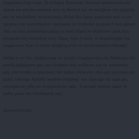
περιμένεις στην ουρά; Οι απόψεις διίστανται. Κάποιοι τρελαίνονται για
ψώνια και κάνουν κοπάνα από τη δουλειά για να κατέβουν στα μαγαζιά
και να προλάβουν τις εκπτώσεις. Άλλοι δεν έχουν χειρότερο από το να
τρέχουν στα καταστήματα- προτιμούν να στέλνουν τη μαμά ή τους φίλους
τους να τους αγοράσουν ρούχα κι αυτό εξηγεί το στυλιστικό χάος που
επικρατεί στη ντουλάπα τους. Όμως, λίγο ή πολύ, οι περισσότεροι πια
συμφωνούν πως το
online
shopping
είναι το πιο ξεκούραστο
therapy
!
A
κόμη κι αν δεν προβαίνουμε σε αγορές σερφάροντας στο διαδίκτυο, είτε
επειδή φοβόμαστε μην μας κλέψουν τους κωδικούς για τις πιστωτικές
μας, είτε επειδή οι τελευταίες δεν έχουν υπόλοιπο, όλοι μας ρίχνουμε μια
ματιά, κάνουμε δηλαδή “
window
shopping
”, και περνάμε την ώρα μας
τσεκάροντας είδη και συγκρίνοντας τιμές. Τι αγορές κάνουν όμως τα
ζώδια μέσω του υπολογιστή τους;
Sponsored Links