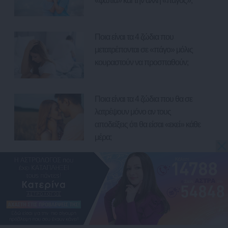
«φωτιά» και την άλλη «πάγος»;
Ποια είναι τα 4 ζώδια που
μετατρέπονται σε «πάγο» μόλις
κουραστούν να προσπαθούν;
Ποια είναι τα 4 ζώδια που θα σε
λατρέψουν μόνο αν τους
αποδείξεις ότι θα είσαι «εκεί» κάθε
μέρα;
Γράφουν, σβήνουν: 4 ζώδια που
τις πιο ισχυρές «μηνυματάρες»
στα πρόχειρα του κινητού τους!