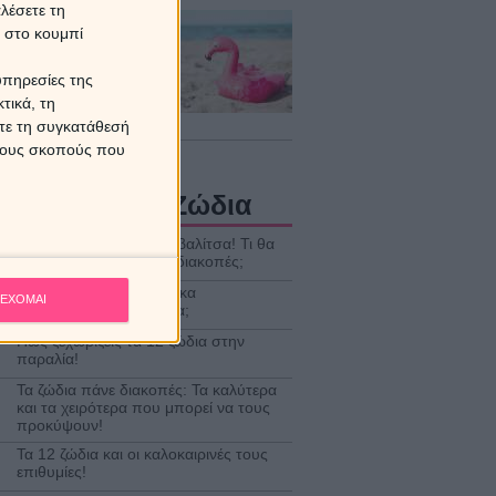
λέσετε τη
ροδίτη σε τρίγωνο με
κ στο κουμπί
Πλούτωνα: Πως θα
άσει το ζώδιό σου;
υπηρεσίες της
τικά, τη
ούστου 2026 / 06:00
ίτε τη συγκατάθεσή
 τους σκοπούς που
τρολογία και Ζώδια
Τα 12 ζώδια φτιάχνουν βαλίτσα! Τι θα
πάρουν μαζί τους στις διακοπές;
Greek καμάκι! Ποια ατάκα
ΕΧΟΜΑΙ
χρησιμοποιούν τα ζώδια;
Πώς ξεχωρίζεις τα 12 ζώδια στην
παραλία!
Τα ζώδια πάνε διακοπές: Τα καλύτερα
και τα χειρότερα που μπορεί να τους
προκύψουν!
Τα 12 ζώδια και οι καλοκαιρινές τους
επιθυμίες!