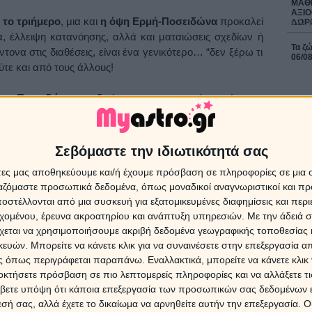
ΜΑΘΕ
ΑΞΙΟ
 το τριήμερο
, μια και
η όψη Ερμή-Ποσειδώνα
προκαλεί
ΔΩΡ
6 Αυγ
, έλλειψη κατανόησης, αλλά και ματαιώσεις σχεδίων ή
Τα ζώ
ονα στις διαθέσεις, είναι ένα γενικότερο… “δεν ξέρω τι
06/0
ύτε και από τους άλλους!
 ο Ποσειδώνας
, ειδικός στη κατασκευή περίεργων
 λάθη ή παραλείψεις, που συχνά γίνονται και από
ιο… επιτήδειους, οι ημέρες αυτές είναι κατάλληλες για να
ΔΩΡΕ
 παραλείψεις των άλλων. Για παράδειγμα, ξεχνάς κάπου
Σεβόμαστε την ιδιωτικότητά σας
Χρίστ
ολο και πιθανό να συμβεί τις μέρες αυτές) και βεβαίως,
έκλει
άτες μας αποθηκεύουμε και/ή έχουμε πρόσβαση σε πληροφορίες σε μια
ξαναβρείς… Φυσικά, θα υπάρξουν και οι περιπτώσεις
ργαζόμαστε προσωπικά δεδομένα, όπως μοναδικοί αναγνωριστικοί και 
 φροντίσουν να ξελαφρώσουν κάποιους άλλους από
στέλλονται από μια συσκευή για εξατομικευμένες διαφημίσεις και περ
φρόνητα. Πάσης φύσεως απάτες είναι πιθανές τις μέρες
16 Ιο
εχομένου, έρευνα ακροατηρίου και ανάπτυξη υπηρεσιών.
Με την άδειά σα
ουμε να μην αφήνουμε περιθώρια στους επιτήδειους που
χεται να χρησιμοποιήσουμε ακριβή δεδομένα γεωγραφικής τοποθεσίας 
Άρης 
Αυγο
ών. Μπορείτε να κάνετε κλικ για να συναινέσετε στην επεξεργασία απ
Σεπτ
 όπως περιγράφεται παραπάνω. Εναλλακτικά, μπορείτε να κάνετε κλικ γ
Προβλ
 των ημερών αυτών
, μια και είναι πολύ πιθανό, ό,τι
οκτήσετε πρόσβαση σε πιο λεπτομερείς πληροφορίες και να αλλάξετε τι
 ελλαττωματικό, οπότε αν έχουμε τέτοιες προθέσεις, καλό
βετε υπόψη ότι κάποια επεξεργασία των προσωπικών σας δεδομένων ε
α…
6 Αυγ
εσή σας, αλλά έχετε το δικαίωμα να αρνηθείτε αυτήν την επεξεργασία. 