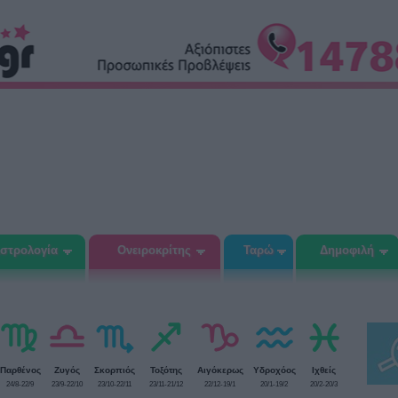
στρολογία
Ονειροκρίτης
Ταρώ
Δημοφιλή
Παρθένος
Ζυγός
Σκορπιός
Τοξότης
Αιγόκερως
Υδροχόος
Ιχθείς
24/8-22/9
23/9-22/10
23/10-22/11
23/11-21/12
22/12-19/1
20/1-19/2
20/2-20/3