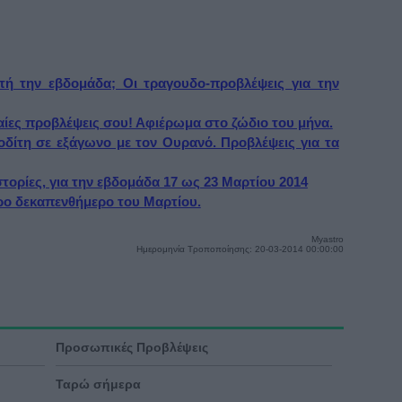
υτή την εβδομάδα; Οι τραγουδο-προβλέψεις για την
αίες προβλέψεις σου! Αφιέρωμα στο ζώδιο του μήνα.
οδίτη σε εξάγωνο με τον Ουρανό. Προβλέψεις για τα
τορίες, για την εβδομάδα 17 ως 23 Μαρτίου 2014
ερο δεκαπενθήμερο του Μαρτίου.
Myastro
Ημερομηνία Τροποποίησης: 20-03-2014 00:00:00
Προσωπικές Προβλέψεις
Ταρώ σήμερα