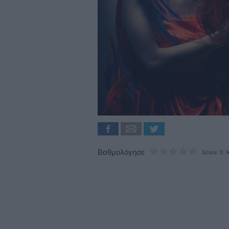
Βαθμολόγησε
Score: 0 Ψ