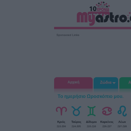
Sponsored Links
Αρχική
Ζώδια
Α
Το ημερήσιο Ωροσκόπιο μου.
Κριός
Ταύρος
Δίδυμοι
Καρκίνος
Λέων
21/3-20/4
21/4-20/5
21/5-21/6
22/6-22/7
23/7-23/8