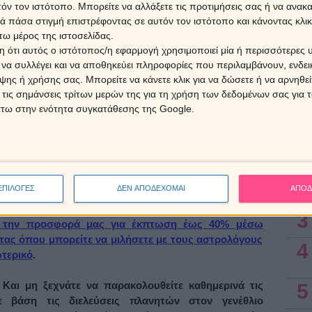
τόν τον ιστότοπο. Μπορείτε να αλλάξετε τις προτιμήσεις σας ή να ανακα
Η Αφ
από την επίδραση της όψης και είναι πολύ πιθανό να
 πάσα στιγμή επιστρέφοντας σε αυτόν τον ιστότοπο και κάνοντας κλι
τον 
σεις ή διαψεύσεις
! Γι’ αυτό, καλό είναι να αποφύγουμε
επηρε
ω μέρος της ιστοσελίδας.
α, γιατί είναι πολύ εύκολο να μην μας βγουν όπως τα
 ότι αυτός ο ιστότοπος/η εφαρμογή χρησιμοποιεί μία ή περισσότερες 
ι να συλλέγει και να αποθηκεύει πληροφορίες που περιλαμβάνουν, ενδεικ
6 Αυγ
ης ή χρήσης σας. Μπορείτε να κάνετε κλικ για να δώσετε ή να αρνηθε
ται από την σύνοδο Ερμή-Ποσειδώνα
 τις σημάνσεις τρίτων μερών της για τη χρήση των δεδομένων σας για
άτω στην ενότητα συγκατάθεσης της Google.
ότες
του πρώτου δεκαημέρου, αλλά και όσοι έχουν
Ασ
τα ζώδια και τα δεκαήμερα αυτά, καλό είναι
να είστε
ένοι τις μέρες αυτές
, ακόμα και σε ό,τι ακούτε ή ό,τι
1
δεν ξέρετε πού μπορεί να κρύβεται η αλήθεια και πού
υτικές προβλέψεις για όλα τα ζώδια, στην παρακάτω
2
ΕΠΙΛΟΓΕΣ
ΔΕΝ ΑΠΟΔΕΧΟΜΑΙ
ΑΠΟΔ
3
τε την προσφορά μας για έκπτωση έως 40% μέσω
τας όπου μπορείτε να μιλήσετε με τους αστρολόγους
4
ωτερικό
.
Και μη ξεχνάτε να παρακολουθείτε καθημερινά τις
5
 βάση τις διελεύσεις πλανητών στον γενέθλιο