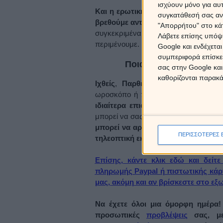
ισχύουν μόνο για αυ
Και
η ερωτική ζωή βρίσκεται κάτω 
συγκατάθεσή σας ανά
βρεθούμε αντιμέτωποι με απογοητεύ
"Απορρήτου" στο κάτ
συγκεκριμένα σχέδια και προγράμματ
Λάβετε επίσης υπόψη
περιμένουμε.
Google και ενδέχετα
συμπεριφορά επίσκεψ
Ποια ζώδια επηρεάζον
σας στην Google και
καθορίζονται παρακ
Ιχθείς
,
Παρθένοι
,
Δίδυμοι
και
Τοξ
ωροσκόπο ή προσωπικούς πλανήτες σ
ιδιαίτερα επιφυλακτικοί και μετρημ
μπορεί να σας υπόσχονται, γιατί
ποτέ 
μπορεί να αρχίζει το ψέμα!
Οι αναλ
ΠΕΡΙΣΣΟΤΕΡΕΣ 
τηλεοπτική εκπομπή μας.
Επίσης, κάντε κλικ εδώ και δεί
πληρωμής Paypal ή πιστωτικής κάρ
μας, ακόμη και αν βρίσκεστε στο εξ
Να έχετε όλοι μια όμορφη ημέρα! 
προσωπικές
προβλέψεις
σας, με