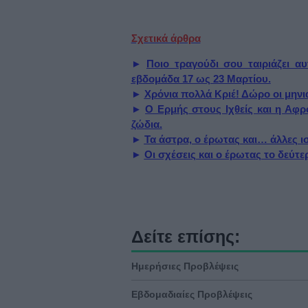
Σχετικά άρθρα
►
Ποιο τραγούδι σου ταιριάζει α
εβδομάδα 17 ως 23 Μαρτίου.
►
Χρόνια πολλά Κριέ! Δώρο οι μηνι
►
Ο Ερμής στους Ιχθείς και η Αφρ
ζώδια.
►
Τα άστρα, ο έρωτας και… άλλες ισ
►
Οι σχέσεις και ο έρωτας το δεύτ
Δείτε επίσης:
Ημερήσιες Προβλέψεις
Εβδομαδιαίες Προβλέψεις