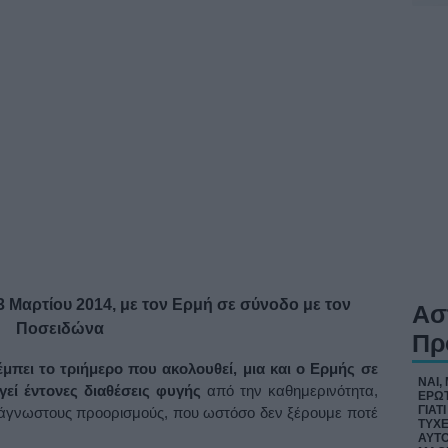
3 Μαρτίου 2014, με τον Ερμή σε σύνοδο με τον
Ασ
Ποσειδώνα
Πρ
μπει το τριήμερο που ακολουθεί
,
μια και ο Ερμής σε
ΝΑΙ,
εί έντονες διαθέσεις φυγής
από την καθημερινότητα,
ΕΡΩΤ
ΓΙΑΤ
 άγνωστους προορισμούς, που ωστόσο δεν ξέρουμε ποτέ
ΤΥΧΕ
ΑΥΤΟ