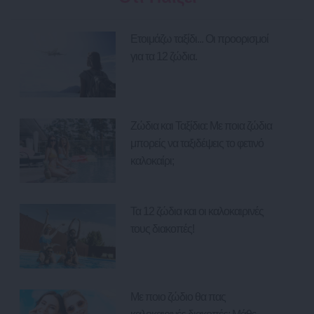
Ετοιμάζω ταξίδι... Οι προορισμοί
για τα 12 ζώδια.
Ζώδια και Ταξίδια: Με ποια ζώδια
μπορείς να ταξιδέψεις το φετινό
καλοκαίρι;
Τα 12 ζώδια και οι καλοκαιρινές
τους διακοπές!
Με ποιο ζώδιο θα πας