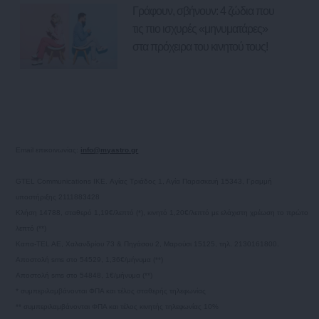
Γράφουν, σβήνουν: 4 ζώδια που
τις πιο ισχυρές «μηνυματάρες»
στα πρόχειρα του κινητού τους!
Email επικοινωνίας:
info@myastro.gr
GTEL Communications IKE. Αγίας Τριάδος 1, Αγία Παρασκευή 15343, Γραμμή
υποστήριξης 2111883428
Κλήση 14788, σταθερό 1,19€/λεπτό (*), κινητό 1,20€/λεπτό με ελάχιστη χρέωση το πρώτο
λεπτό (**)
Καπα-TEL AE, Χαλανδρίου 73 & Πηγάσου 2, Μαρούσι 15125, τηλ. 2130161800.
Αποστολή sms στο 54529, 1,36€/μήνυμα (**)
Αποστολή sms στο 54848, 1€/μήνυμα (**)
* συμπεριλαμβάνονται ΦΠΑ και τέλος σταθερής τηλεφωνίας
** συμπεριλαμβάνονται ΦΠΑ και τέλος κινητής τηλεφωνίας 10%