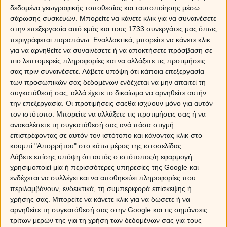
δεδομένα γεωγραφικής τοποθεσίας και ταυτοποίησης μέσω
σάρωσης συσκευών. Μπορείτε να κάνετε κλικ για να συναινέσετε
στην επεξεργασία από εμάς και τους 1733 συνεργάτες μας όπως
περιγράφεται παραπάνω. Εναλλακτικά, μπορείτε να κάνετε κλικ
για να αρνηθείτε να συναινέσετε ή να αποκτήσετε πρόσβαση σε
πιο λεπτομερείς πληροφορίες και να αλλάξετε τις προτιμήσεις
σας πριν συναινέσετε.
Λάβετε υπόψη ότι κάποια επεξεργασία
των προσωπικών σας δεδομένων ενδέχεται να μην απαιτεί τη
συγκατάθεσή σας, αλλά έχετε το δικαίωμα να αρνηθείτε αυτήν
την επεξεργασία. Οι προτιμήσεις σαςθα ισχύουν μόνο για αυτόν
Ο αναποφάσιστος Δεκέμβριος κάνει ποδαρικό στη ζωή
τον ιστότοπο. Μπορείτε να αλλάξετε τις προτιμήσεις σας ή να
μας με δυο αντικρουόμενες πλανητικές όψεις: Το
ανακαλέσετε τη συγκατάθεσή σας ανά πάσα στιγμή
τετράγωνο Ερμή-Ποσειδώνα
την πρωτομηνιά, μας
επιστρέφοντας σε αυτόν τον ιστότοπο και κάνοντας κλικ στο
κουμπί "Απορρήτου" στο κάτω μέρος της ιστοσελίδας.
υπενθυμίζει πως κρίνεται σκόπιμο αυτή την περίοδο
να
Λάβετε επίσης υπόψη ότι αυτός ο ιστότοπος/η εφαρμογή
είμαστε επιφυλακτικοί σε μεγάλα λόγια και σε
χρησιμοποιεί μία ή περισσότερες υπηρεσίες της Google και
βαρύγδουπες υποσχέσεις
. Η ίδια όψη θα μπορούσε ν
ενδέχεται να συλλέγει και να αποθηκεύει πληροφορίες που
φέρει αποκαλύψεις στο προσκήνιο που αφορούν σε
περιλαμβάνουν, ενδεικτικά, τη συμπεριφορά επίσκεψης ή
οικονομικά σκάνδαλα
. Την ίδια μέρα ωστόσο, το
εξάγων
χρήσης σας. Μπορείτε να κάνετε κλικ για να δώσετε ή να
ανάμεσα στον δυναμικό Άρη και τον δίκαιο Κρόνο
αρνηθείτε τη συγκατάθεσή σας στην Google και τις σημάνσεις
έρχεται
να ανταμείψει εκείνους που με κόπο κα
τρίτων μερών της για τη χρήση των δεδομένων σας για τους
προσπάθεια εργάσθηκαν σκληρά
: Αυτοί είναι που θ