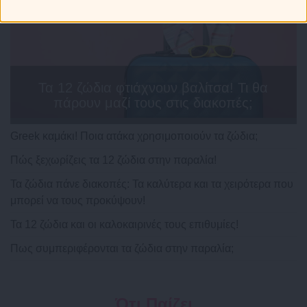
Τα 12 ζώδια φτιάχνουν βαλίτσα! Τι θα
πάρουν μαζί τους στις διακοπές;
Greek καμάκι! Ποια ατάκα χρησιμοποιούν τα ζώδια;
Πώς ξεχωρίζεις τα 12 ζώδια στην παραλία!
Τα ζώδια πάνε διακοπές: Τα καλύτερα και τα χειρότερα που
μπορεί να τους προκύψουν!
Τα 12 ζώδια και οι καλοκαιρινές τους επιθυμίες!
Πως συμπεριφέρονται τα ζώδια στην παραλία;
Ότι Παίζει