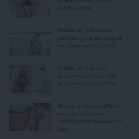
καλοκαιρινές διακοπές; Μάθε
πώς θα περάσεις!
Ποια είναι τα 4 ζώδια που σε
τρελαίνουν γιατί τη μια στιγμή είναι
«φωτιά» και την άλλη «πάγος»;
Ποια είναι τα 4 ζώδια που
μετατρέπονται σε «πάγο» μόλις
κουραστούν να προσπαθούν;
Ποια είναι τα 4 ζώδια που θα σε
λατρέψουν μόνο αν τους
αποδείξεις ότι θα είσαι «εκεί» κάθε
μέρα;