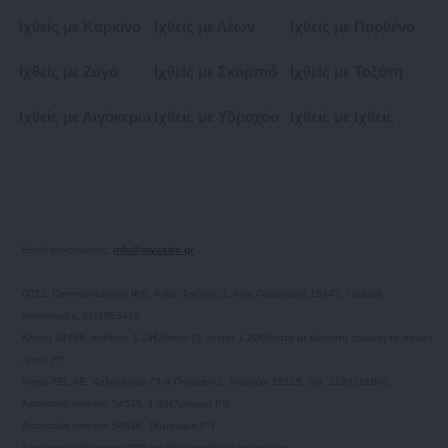
Ιχθείς με Καρκίνο
Ιχθείς με Λέων
Ιχθείς με Παρθένο
Ιχθείς με Ζυγό
Ιχθείς με Σκορπιό
Ιχθείς με Τοξότη
Ιχθείς με Αιγόκερω
Ιχθείς με Υδροχόο
Ιχθείς με Ιχθείς
Email επικοινωνίας:
info@myastro.gr
GTEL Communications IKE. Αγίας Τριάδος 1, Αγία Παρασκευή 15343, Γραμμή
υποστήριξης 2111883428
Κλήση 14788, σταθερό 1,19€/λεπτό (*), κινητό 1,20€/λεπτό με ελάχιστη χρέωση το πρώτο
λεπτό (**)
Καπα-TEL AE, Χαλανδρίου 73 & Πηγάσου 2, Μαρούσι 15125, τηλ. 2130161800.
Αποστολή sms στο 54529, 1,36€/μήνυμα (**)
Αποστολή sms στο 54848, 1€/μήνυμα (**)
* συμπεριλαμβάνονται ΦΠΑ και τέλος σταθερής τηλεφωνίας