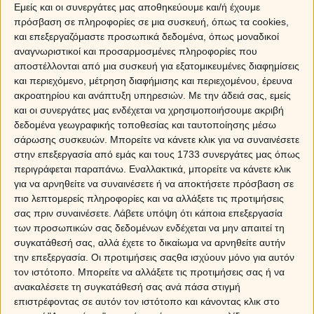
Εμείς και οι συνεργάτες μας αποθηκεύουμε και/ή έχουμε
πρόσβαση σε πληροφορίες σε μια συσκευή, όπως τα cookies,
και επεξεργαζόμαστε προσωπικά δεδομένα, όπως μοναδικοί
αναγνωριστικοί και προσαρμοσμένες πληροφορίες που
αποστέλλονται από μια συσκευή για εξατομικευμένες διαφημίσεις
και περιεχόμενο, μέτρηση διαφήμισης και περιεχομένου, έρευνα
ακροατηρίου και ανάπτυξη υπηρεσιών.
Με την άδειά σας, εμείς
και οι συνεργάτες μας ενδέχεται να χρησιμοποιήσουμε ακριβή
δεδομένα γεωγραφικής τοποθεσίας και ταυτοποίησης μέσω
σάρωσης συσκευών. Μπορείτε να κάνετε κλικ για να συναινέσετε
στην επεξεργασία από εμάς και τους 1733 συνεργάτες μας όπως
περιγράφεται παραπάνω. Εναλλακτικά, μπορείτε να κάνετε κλικ
Ο Υδροχόος είναι ος επιστήμονας των ζωδίων, αγαπάει την τεχνολογία, την
για να αρνηθείτε να συναινέσετε ή να αποκτήσετε πρόσβαση σε
έρευνα και οδηγείται από τη λογική ακόμα και στον έρωτα! Εσύ ως γνωστόν
πιο λεπτομερείς πληροφορίες και να αλλάξετε τις προτιμήσεις
οδηγείσαι από συναισθήματα και διαίσθηση πράγμα που σας κάνει να έχετε
σας πριν συναινέσετε.
Λάβετε υπόψη ότι κάποια επεξεργασία
διαφορετικές αντιλήψεις για το ίδιο πράγμα. Σαν ζώδιο του Νερού, έχεις μια
των προσωπικών σας δεδομένων ενδέχεται να μην απαιτεί τη
ιδιαίτερη διαίσθηση όσον αφορά τις ανθρώπινες σχέσεις την οποία ο
συγκατάθεσή σας, αλλά έχετε το δικαίωμα να αρνηθείτε αυτήν
Υδροχόος δεν την έχει και δεν την καταλαβαίνει κιόλας.
την επεξεργασία. Οι προτιμήσεις σαςθα ισχύουν μόνο για αυτόν
τον ιστότοπο. Μπορείτε να αλλάξετε τις προτιμήσεις σας ή να
Μπορεί να σου δίνει την αίσθηση ότι είναι λίγο απόμακρος, και ότι δε
ανακαλέσετε τη συγκατάθεσή σας ανά πάσα στιγμή
συμμετέχει όσο εσύ ή όσο θα ήθελες εσύ. Η μυστηριώδης φύση του σίγουρα
επιστρέφοντας σε αυτόν τον ιστότοπο και κάνοντας κλικ στο
σε ελκύει και να ξέρεις δεν είναι μία μέθοδος να σε κατακτήσει, έτσι είναι