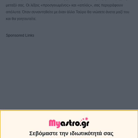
μεταξύ σας. Οι λέξεις «προσγειωμένος» και «απλός», σας περιγράφουν
απόλυτα. Όταν συναντηθείτε με έναν άλλο Ταύρο θα νιώσετε άνετα μαζί του
και θα γοητευτείτε.
Sponsored Links
Σεβόμαστε την ιδιωτικότητά σας