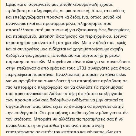
Εμείς και οι συνεργάτες μας αποθηκεύουμε και/ή έχουμε
πρόσβαση σε πληροφορίες σε μια συσκευή, όπως τα cookies,
και επεξεργαζόμαστε προσωπικά δεδομένα, όπως μοναδικοί
αναγνωριστικοί και προσαρμοσμένες πληροφορίες που
αποστέλλονται από μια συσκευή για εξατομικευμένες διαφημίσεις
και περιεχόμενο, μέτρηση διαφήμισης και περιεχομένου, έρευνα
ακροατηρίου και ανάπτυξη υπηρεσιών.
Με την άδειά σας, εμείς
και οι συνεργάτες μας ενδέχεται να χρησιμοποιήσουμε ακριβή
δεδομένα γεωγραφικής τοποθεσίας και ταυτοποίησης μέσω
σάρωσης συσκευών. Μπορείτε να κάνετε κλικ για να συναινέσετε
στην επεξεργασία από εμάς και τους 1731 συνεργάτες μας όπως
περιγράφεται παραπάνω. Εναλλακτικά, μπορείτε να κάνετε κλικ
για να αρνηθείτε να συναινέσετε ή να αποκτήσετε πρόσβαση σε
πιο λεπτομερείς πληροφορίες και να αλλάξετε τις προτιμήσεις
Η απαλή, στοργική και κοινωνική δύναμη της Αφροδίτης θα συμβάλει στη
σας πριν συναινέσετε.
Λάβετε υπόψη ότι κάποια επεξεργασία
μαγεία που θα νοιώσετε στην πρώτη συνάντηση. Θα είστε και οι δύο άνετοι
των προσωπικών σας δεδομένων ενδέχεται να μην απαιτεί τη
και θα εκτιμήσετε το πόσο εύκολα μπορείτε να μοιραστείτε την αγάπη.
συγκατάθεσή σας, αλλά έχετε το δικαίωμα να αρνηθείτε αυτήν
την επεξεργασία. Οι προτιμήσεις σαςθα ισχύουν μόνο για αυτόν
Η χάρη και η γοητεία είναι δυο απαραίτητα συστατικά όταν πρόκειται για την
τον ιστότοπο. Μπορείτε να αλλάξετε τις προτιμήσεις σας ή να
ερωτική διάθεση ενός Ταύρου, έτσι και οι δυο σας θα έχετε τα ίδια πρότυπα
ανακαλέσετε τη συγκατάθεσή σας ανά πάσα στιγμή
και τις ίδιες απαιτήσεις.
επιστρέφοντας σε αυτόν τον ιστότοπο και κάνοντας κλικ στο