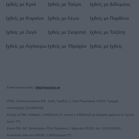
Ιχθείς με Κριό
Ιχθείς με Ταύρο
Ιχθείς με Δίδυμους
Ιχθείς με Καρκίνο
Ιχθείς με Λέων
Ιχθείς με Παρθένο
Ιχθείς με Ζυγό
Ιχθείς με Σκορπιό
Ιχθείς με Τοξότη
Ιχθείς με Αιγόκερω
Ιχθείς με Υδροχόο
Ιχθείς με Ιχθείς
Email επικοινωνίας:
info@myastro.gr
GTEL Communications IKE. Αγίας Τριάδος 1, Αγία Παρασκευή 15343, Γραμμή
υποστήριξης 2111883428
Κλήση 14788, σταθερό 1,19€/λεπτό (*), κινητό 1,20€/λεπτό με ελάχιστη χρέωση το πρώτο
λεπτό (**)
Καπα-TEL AE, Χαλανδρίου 73 & Πηγάσου 2, Μαρούσι 15125, τηλ. 2130161800.
Αποστολή sms στο 54529, 1,36€/μήνυμα (**)