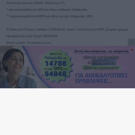
Αποστολή sms στο 54848, 1€/μήνυμα (**)
* συμπεριλαμβάνονται ΦΠΑ και τέλος σταθερής τηλεφωνίας
** συμπεριλαμβάνονται ΦΠΑ και τέλος κινητής τηλεφωνίας 10%
Κλήσεις από Κύπρο, σταθερό 1,52€/λεπτό, κινητό 1,61€/λεπτό με ΦΠΑ. Δωρεάν γραμμή
εξυπηρέτησης από Κύπρο 80009700
Photo credits: Shutterstock.com