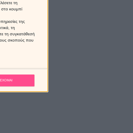
λέσετε τη
κ στο κουμπί
υπηρεσίες της
τικά, τη
ίτε τη συγκατάθεσή
 τους σκοπούς που
ΕΧΟΜΑΙ