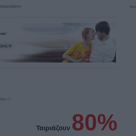
ταιριάζουν
Spon
ουν:
ήφοι: 7
80%
Ταιριάζουν