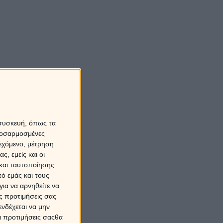
 συσκευή, όπως τα
προσαρμοσμένες
ιεχόμενο, μέτρηση
ς, εμείς και οι
και ταυτοποίησης
ό εμάς και τους
ια να αρνηθείτε να
ς προτιμήσεις σας
νδέχεται να μην
Οι προτιμήσεις σαςθα