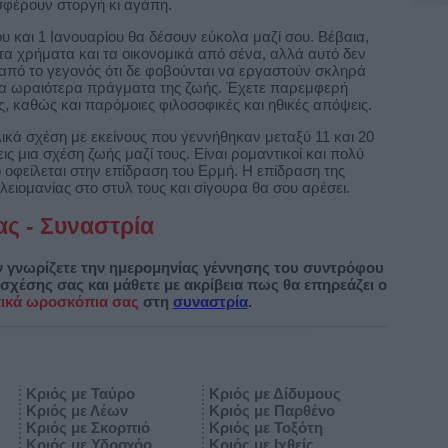
σφέρουν στοργή κι αγάπη.
 και 1 Ιανουαρίου θα δέσουν εύκολα μαζί σου. Βέβαια,
τα χρήματα και τα οικονομικά από σένα, αλλά αυτό δεν
 από το γεγονός ότι δε φοβούνται να εργαστούν σκληρά
α ωραιότερα πράγματα της ζωής. Έχετε παρεμφερή
, καθώς και παρόμοιες φιλοσοφικές και ηθικές απόψεις.
ικά σχέση με εκείνους που γεννήθηκαν μεταξύ 11 και 20
ις μια σχέση ζωής μαζί τους. Είναι ρομαντικοί και πολύ
ό οφείλεται στην επίδραση του Ερμή. Η επίδραση της
λειομανίας στο στυλ τους και σίγουρα θα σου αρέσει.
ας - Συναστρία
, αν γνωρίζετε την ημερομηνίας γέννησης του συντρόφου
ς σχέσης σας και μάθετε με ακρίβεια πως θα επηρεάζει ο
ικά ωροσκόπια σας
στη
συναστρία
.
Κριός με Ταύρο
Κριός με Δίδυμους
Κριός με Λέων
Κριός με Παρθένο
Κριός με Σκορπιό
Κριός με Τοξότη
Κριός με Υδροχόο
Κριός με Ιχθείς