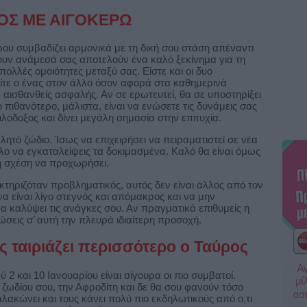
ΟΣ ΜΕ ΑΙΓΟΚΕΡΩ
ερου συμβαδίζει αρμονικά με τη δική σου στάση απέναντι
ουν ανάμεσά σας αποτελούν ένα καλό ξεκίνημα για τη
ολλές ομοιότητες μεταξύ σας. Είστε και οι δυο
είτε ο ένας στον άλλο όσον αφορά στα καθημερινά
 αισθανθείς ασφαλής. Αν σε ερωτευτεί, θα σε υποστηρίξει
ο πιθανότερο, μάλιστα, είναι να ενώσετε τις δυνάμεις σας
ιλόδοξος και δίνει μεγάλη σημασία στην επιτυχία.
λητό ζώδιο. Ίσως να επιχειρήσει να πειραματιστεί σε νέα
λο να εγκαταλείψεις τα δοκιμασμένα. Καλό θα είναι όμως
 η σχέση να προχωρήσει.
τηριζόταν προβληματικός, αυτός δεν είναι άλλος από τον
να είναι λίγο στεγνός και απόμακρος και να μην
 καλύψει τις ανάγκες σου. Αν πραγματικά επιθυμείς η
ώσεις σ’ αυτή την πλευρά ιδιαίτερη προσοχή.
ς ταιριάζει περισσότερο ο Ταύρος
 2 και 10 Ιανουαρίου είναι σίγουρα οι πιο συμβατοί.
ζωδίου σου, την Αφροδίτη και δε θα σου φανούν τόσο
αλακώνει και τους κάνει πολύ πιο εκδηλωτικούς από ο,τι