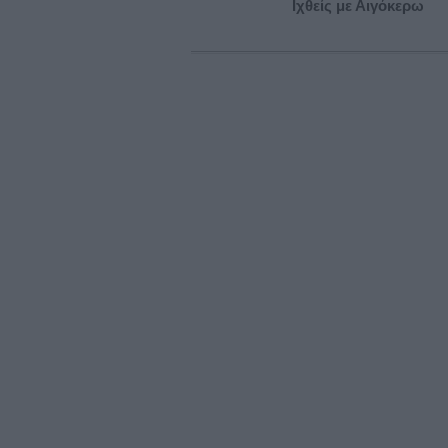
Ιχθείς με Αιγόκερω