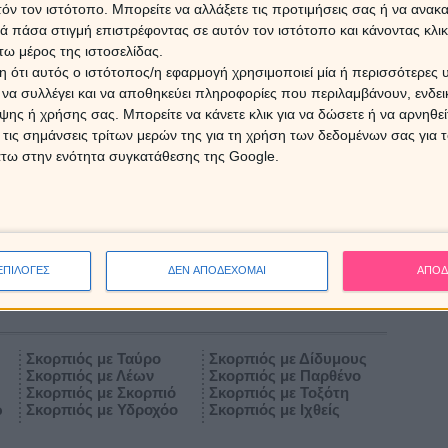
Λέων με Λέων
Λέων με Παρθένο
τόν τον ιστότοπο. Μπορείτε να αλλάξετε τις προτιμήσεις σας ή να ανακα
Λέων με Σκορπιό
Λέων με Τοξότη
 πάσα στιγμή επιστρέφοντας σε αυτόν τον ιστότοπο και κάνοντας κλι
Λέων με Υδροχόο
Λέων με Ιχθείς
ω μέρος της ιστοσελίδας.
 ότι αυτός ο ιστότοπος/η εφαρμογή χρησιμοποιεί μία ή περισσότερες 
ι να συλλέγει και να αποθηκεύει πληροφορίες που περιλαμβάνουν, ενδεικ
Παρθένος με Ταύρο
Παρθένος με Δίδυμους
ης ή χρήσης σας. Μπορείτε να κάνετε κλικ για να δώσετε ή να αρνηθε
Παρθένος με Λέων
Παρθένος με Παρθένο
 τις σημάνσεις τρίτων μερών της για τη χρήση των δεδομένων σας για
Παρθένος με Σκορπιό
Παρθένος με Τοξότη
άτω στην ενότητα συγκατάθεσης της Google.
ω
Παρθένος με Υδροχόο
Παρθένος με Ιχθείς
Ζυγός με Ταύρο
Ζυγός με Δίδυμους
Ζυγός με Λέων
Ζυγός με Παρθένο
Ζυγός με Σκορπιό
Ζυγός με Τοξότη
ΕΠΙΛΟΓΕΣ
ΔΕΝ ΑΠΟΔΕΧΟΜΑΙ
ΑΠΟΔ
Ζυγός με Υδροχόο
Ζυγός με Ιχθείς
Σκορπιός με Ταύρο
Σκορπιός με Δίδυμους
Σκορπιός με Λέων
Σκορπιός με Παρθένο
Σκορπιός με Σκορπιό
Σκορπιός με Τοξότη
ω
Σκορπιός με Υδροχόο
Σκορπιός με Ιχθείς