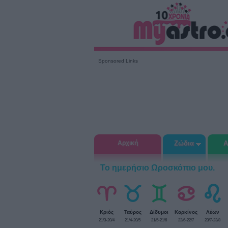
Sponsored Links
Αρχική
Ζώδια
Α
Το ημερήσιο Ωροσκόπιο μου.
Κριός
Ταύρος
Δίδυμοι
Καρκίνος
Λέων
21/3-20/4
21/4-20/5
21/5-21/6
22/6-22/7
23/7-23/8