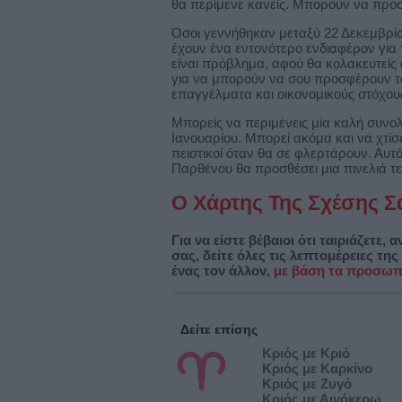
θα περίμενε κανείς. Μπορούν να προ
Όσοι γεννήθηκαν μεταξύ 22 Δεκεμβρίου
έχουν ένα εντονότερο ενδιαφέρον για 
είναι πρόβλημα, αφού θα κολακευτείς
για να μπορούν να σου προσφέρουν τ
επαγγέλματα και οικονομικούς στόχους
Μπορείς να περιμένεις μία καλή συνολ
Ιανουαρίου. Μπορεί ακόμα και να χτίσε
πειστικοί όταν θα σε φλερτάρουν. Αυτ
Παρθένου θα προσθέσει μια πινελιά τε
Ο Χάρτης Της Σχέσης Σ
Για να είστε βέβαιοι ότι ταιριάζετε
σας, δείτε όλες τις λεπτομέρειες τη
ένας τον άλλον,
με βάση τα προσωπ
Δείτε επίσης
Κριός με Κριό
Κριός με Καρκίνο
Κριός με Ζυγό
Κριός με Αιγόκερω