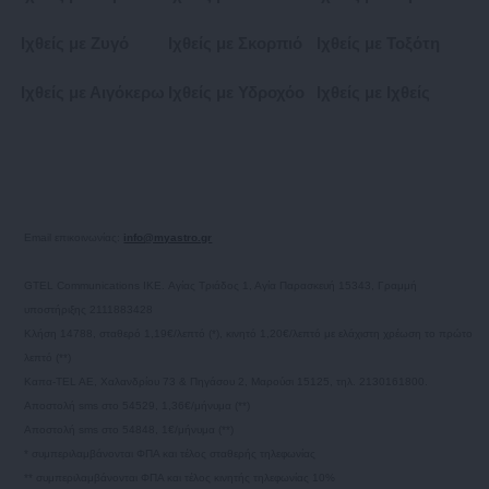
Ιχθείς με Ζυγό
Ιχθείς με Σκορπιό
Ιχθείς με Τοξότη
Ιχθείς με Αιγόκερω
Ιχθείς με Υδροχόο
Ιχθείς με Ιχθείς
Email επικοινωνίας:
info@myastro.gr
GTEL Communications IKE. Αγίας Τριάδος 1, Αγία Παρασκευή 15343, Γραμμή
υποστήριξης 2111883428
Κλήση 14788, σταθερό 1,19€/λεπτό (*), κινητό 1,20€/λεπτό με ελάχιστη χρέωση το πρώτο
λεπτό (**)
Καπα-TEL AE, Χαλανδρίου 73 & Πηγάσου 2, Μαρούσι 15125, τηλ. 2130161800.
Αποστολή sms στο 54529, 1,36€/μήνυμα (**)
Αποστολή sms στο 54848, 1€/μήνυμα (**)
* συμπεριλαμβάνονται ΦΠΑ και τέλος σταθερής τηλεφωνίας
** συμπεριλαμβάνονται ΦΠΑ και τέλος κινητής τηλεφωνίας 10%