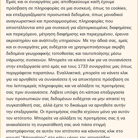
Εμείς και οι συνεργάτες μας αποθηκεύουμε και/ή έχουμε
πρόσβαση σε πληροφορίες σε μια συσκευή, όπως τα cookies,
και επεξεργαζόμαστε προσωπικά δεδομένα, όπως μοναδικοί
αναγνωριστικοί και προσαρμοσμένες πληροφορίες που
αποστέλλονται από μια συσκευή για εξατομικευμένες διαφημίσεις
και περιεχόμενο, μέτρηση διαφήμισης και περιεχομένου, έρευνα
ακροατηρίου και ανάπτυξη υπηρεσιών.
Με την άδειά σας, εμείς
και οι συνεργάτες μας ενδέχεται να χρησιμοποιήσουμε ακριβή
δεδομένα γεωγραφικής τοποθεσίας και ταυτοποίησης μέσω
σάρωσης συσκευών. Μπορείτε να κάνετε κλικ για να συναινέσετε
στην επεξεργασία από εμάς και τους 1733 συνεργάτες μας όπως
περιγράφεται παραπάνω. Εναλλακτικά, μπορείτε να κάνετε κλικ
για να αρνηθείτε να συναινέσετε ή να αποκτήσετε πρόσβαση σε
πιο λεπτομερείς πληροφορίες και να αλλάξετε τις προτιμήσεις
σας πριν συναινέσετε.
Λάβετε υπόψη ότι κάποια επεξεργασία
Οι πρώτες συναντήσεις σας θα μπορούσαν να προέλθουν μέσα από επαφές
των προσωπικών σας δεδομένων ενδέχεται να μην απαιτεί τη
που σχετίζονται με κάποια εργασία ή μια επαγγελματική σχέση στην οποία
συγκατάθεσή σας, αλλά έχετε το δικαίωμα να αρνηθείτε αυτήν
καλείται να βοηθήσει ο Παρθένος. Θα μπορούσες να είσαι ο λογιστής του, ο
την επεξεργασία. Οι προτιμήσεις σαςθα ισχύουν μόνο για αυτόν
τον ιστότοπο. Μπορείτε να αλλάξετε τις προτιμήσεις σας ή να
δικηγόρος ή ακόμα και ο τοπικός καταστηματάρχης του. Σε κάθε περίπτωση,
ανακαλέσετε τη συγκατάθεσή σας ανά πάσα στιγμή
μια σχέση εργασίας είναι το πιθανό αρχικό σημείο επαφής.
επιστρέφοντας σε αυτόν τον ιστότοπο και κάνοντας κλικ στο
Έχεις πολλά κοινά με τον Παρθένο. Βλέπει πιθανώς πολύ τον εαυτό του
κουμπί "Απορρήτου" στο κάτω μέρος της ιστοσελίδας.