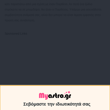
κάτι παραπάνω από μια σχέση με έναν Παρθένο. Αν ποτέ ένα ζώδιο
επρόκειτο να σε μπερδέψει, θα ήταν ο Παρθένος. Υπάρχει μια ασυνήθιστη
συμβατότητα ανάμεσά σας, αλλά δεν μπορεί να είναι άμεσα εμφανής στην
πρώτη σας συνάντηση.
Sponsored Links
Σεβόμαστε την ιδιωτικότητά σας