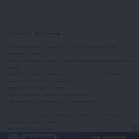
Email επικοινωνίας:
info@myastro.gr
GTEL Communications IKE. Αγίας Τριάδος 1, Αγία Παρασκευή 15343, Γραμμή
υποστήριξης 2111883428
Κλήση 14788, σταθερό 1,19€/λεπτό (*), κινητό 1,20€/λεπτό με ελάχιστη χρέωση το πρώτο
λεπτό (**)
Καπα-TEL AE, Χαλανδρίου 73 & Πηγάσου 2, Μαρούσι 15125, τηλ. 2130161800.
Αποστολή sms στο 54529, 1,36€/μήνυμα (**)
Αποστολή sms στο 54848, 1€/μήνυμα (**)
* συμπεριλαμβάνονται ΦΠΑ και τέλος σταθερής τηλεφωνίας
** συμπεριλαμβάνονται ΦΠΑ και τέλος κινητής τηλεφωνίας 10%
Κλήσεις από Κύπρο, σταθερό 1,52€/λεπτό, κινητό 1,61€/λεπτό με ΦΠΑ. Δωρεάν γραμμή
εξυπηρέτησης από Κύπρο 80009700
Photo credits: Shutterstock.com