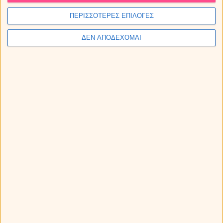
Καρκίνος με Ιχθείς
ΠΕΡΙΣΣΟΤΕΡΕΣ ΕΠΙΛΟΓΕΣ
ΔΕΝ ΑΠΟΔΕΧΟΜΑΙ
Λέων με Κριό
Λέων με Ταύρο
Λέων με Δίδυμους
Λέων με Καρκίνο
Λέων με Λέων
Λέων με Παρθένο
Λέων με Ζυγό
Λέων με Σκορπιό
Λέων με Τοξότη
Λέων με Αιγόκερω
Λέων με Υδροχόο
Λέων με Ιχθείς