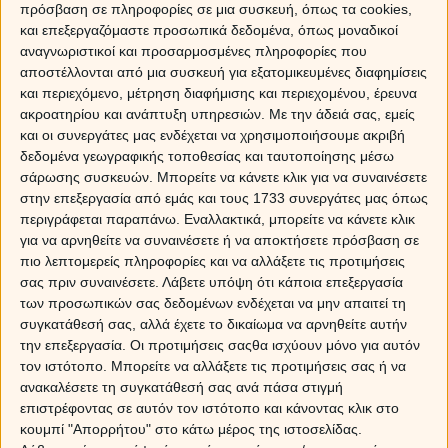
πρόσβαση σε πληροφορίες σε μια συσκευή, όπως τα cookies,
και επεξεργαζόμαστε προσωπικά δεδομένα, όπως μοναδικοί
αναγνωριστικοί και προσαρμοσμένες πληροφορίες που
αποστέλλονται από μια συσκευή για εξατομικευμένες διαφημίσεις
και περιεχόμενο, μέτρηση διαφήμισης και περιεχομένου, έρευνα
ακροατηρίου και ανάπτυξη υπηρεσιών.
Με την άδειά σας, εμείς
και οι συνεργάτες μας ενδέχεται να χρησιμοποιήσουμε ακριβή
δεδομένα γεωγραφικής τοποθεσίας και ταυτοποίησης μέσω
σάρωσης συσκευών. Μπορείτε να κάνετε κλικ για να συναινέσετε
στην επεξεργασία από εμάς και τους 1733 συνεργάτες μας όπως
περιγράφεται παραπάνω. Εναλλακτικά, μπορείτε να κάνετε κλικ
για να αρνηθείτε να συναινέσετε ή να αποκτήσετε πρόσβαση σε
πιο λεπτομερείς πληροφορίες και να αλλάξετε τις προτιμήσεις
σας πριν συναινέσετε.
Λάβετε υπόψη ότι κάποια επεξεργασία
Μία από τις πιο σημαντικές διαφορές μεταξύ σας είναι ότι ο Κριός είναι
των προσωπικών σας δεδομένων ενδέχεται να μην απαιτεί τη
αποφασιστικός και επιθετικός και λαμβάνει αποφάσεις σε μια στιγμή. Εσύ
συγκατάθεσή σας, αλλά έχετε το δικαίωμα να αρνηθείτε αυτήν
από την άλλη έχεις την τάση να ανησυχείς πολύ γιατί δεν θέλεις να κάνεις
την επεξεργασία. Οι προτιμήσεις σαςθα ισχύουν μόνο για αυτόν
λάθη κρίσης και για αυτό το λόγο αποφασίζεις κάτι με δυσκολία. Ο Κριός
τον ιστότοπο. Μπορείτε να αλλάξετε τις προτιμήσεις σας ή να
μισεί να κάνει λάθος κι αυτός, αλλά έχει ένα ισχυρό «εγώ» οπότε απλά
ανακαλέσετε τη συγκατάθεσή σας ανά πάσα στιγμή
αποφασίζει. Θέλει να φαίνεται ότι είναι σωστός.
επιστρέφοντας σε αυτόν τον ιστότοπο και κάνοντας κλικ στο
κουμπί "Απορρήτου" στο κάτω μέρος της ιστοσελίδας.
Ο Κριός που αγαπάει την περιπέτεια, έχει την εντύπωση ότι ο Ζυγός δεν