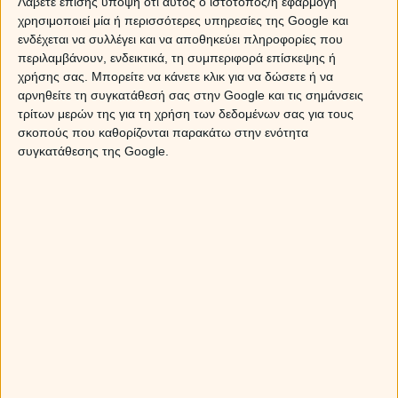
Λάβετε επίσης υπόψη ότι αυτός ο ιστότοπος/η εφαρμογή
θέλει να δει την πραγματικότητα όπως είναι και εσύ από την άλλη, όταν η
χρησιμοποιεί μία ή περισσότερες υπηρεσίες της Google και
μαγεία της αρχής θα εξαφανιστεί, θα έχεις την εντύπωση ότι ο Κριός είναι
ενδέχεται να συλλέγει και να αποθηκεύει πληροφορίες που
αγενής, χωρίς τακτ. Ο Κριός είναι αρκετά διαφορετικός από εσένα! Είναι
περιλαμβάνουν, ενδεικτικά, τη συμπεριφορά επίσκεψης ή
γρήγορος όταν πρόκειται να πει την άποψή του σε ανθρώπους και πάντα
χρήσης σας. Μπορείτε να κάνετε κλικ για να δώσετε ή να
φαίνεται να είναι πολύ σίγουρος για το τι σκέφτεται.
αρνηθείτε τη συγκατάθεσή σας στην Google και τις σημάνσεις
τρίτων μερών της για τη χρήση των δεδομένων σας για τους
Επειδή είσαι αρκετά συμπονετικός για όλα τα μεγάλα ζητήματα, θα ήθελες
σκοπούς που καθορίζονται παρακάτω στην ενότητα
και ο Κριός να είναι το ίδιο, αλλά είναι δύσκολο για αυτόν να κάνει
συγκατάθεσης της Google.
παραχωρήσεις. Είσαι πολύ κοινωνικός και πρέπει να διερευνήσεις τη
συζήτηση. Zητάει από τον σύντροφο του αποκλειστικότητα και δεν συγχωρεί
καθόλου τον Ζυγό που δεν αποφασίζει εύκολα να μπει σε μία σταθερή
σχέση.
Βασικά, έχετε πολύ διαφορετικές προσωπικότητες και τα στυλ σας μερικές
φορές είναι εκ διαμέτρου αντίθετα.
Υπάρχουν κάποιες ομοιότητες μεταξύ της φωτιάς και του αέρα όμως. Αν ο
Κριός πάρει το χρόνο του, μπορεί να υπάρχει μεγάλη σεξουαλική διέγερση
και ευτυχία για τους δυο σας. Μπορείς να ανάψεις τη φωτιά του Κριού και να
του δώσεις όλες τις συγκινήσεις που ψάχνει, άλλα αυτό ισχύει μόνο αν ο
Κριός δώσει χρόνο.