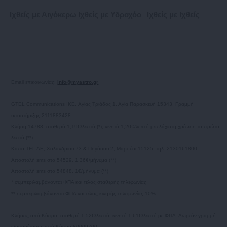
Ιχθείς με Αιγόκερω
Ιχθείς με Υδροχόο
Ιχθείς με Ιχθείς
Email επικοινωνίας:
info@myastro.gr
GTEL Communications IKE. Αγίας Τριάδος 1, Αγία Παρασκευή 15343, Γραμμή
υποστήριξης 2111883428
Κλήση 14788, σταθερό 1,19€/λεπτό (*), κινητό 1,20€/λεπτό με ελάχιστη χρέωση το πρώτο
λεπτό (**)
Καπα-TEL AE, Χαλανδρίου 73 & Πηγάσου 2, Μαρούσι 15125, τηλ. 2130161800.
Αποστολή sms στο 54529, 1,36€/μήνυμα (**)
Αποστολή sms στο 54848, 1€/μήνυμα (**)
* συμπεριλαμβάνονται ΦΠΑ και τέλος σταθερής τηλεφωνίας
** συμπεριλαμβάνονται ΦΠΑ και τέλος κινητής τηλεφωνίας 10%
Κλήσεις από Κύπρο, σταθερό 1,52€/λεπτό, κινητό 1,61€/λεπτό με ΦΠΑ. Δωρεάν γραμμή
εξυπηρέτησης από Κύπρο 80009700