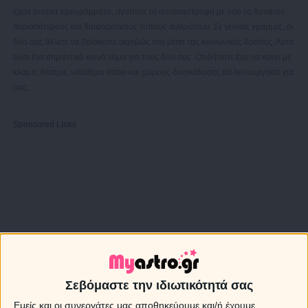
έχετε έντονα προγράμματα, αγαπάτε τη συναναστροφή με όσο το δυνατόν
περισσότερους και διαφορετικούς τύπους ανθρώπων. Σε γενικές γραμμές, οι
δύο σας θέλετε να βρίσκεστε ακριβώς στη μέση της κοινωνικής δράσης. Αυτό
είναι ένα σημαντικό κοινό νήμα για τους δυο σας. Οτιδήποτε έχει να κάνει με
κλαμπ, θέατρα, υπαίθρια σπορ και χώρους διασκέδασης θα λειτουργήσει για
σας.
Sponsored Links
Σεβόμαστε την ιδιωτικότητά σας
Εμείς και οι συνεργάτες μας αποθηκεύουμε και/ή έχουμε