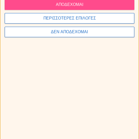
ΑΠΟΔΕΧΟΜΑΙ
Καρκίνος με
Καρκίνος με
Τοξότη
Αιγόκερω
Υδροχόο
ΠΕΡΙΣΣΟΤΕΡΕΣ ΕΠΙΛΟΓΕΣ
Καρκίνος με Ιχθείς
ΔΕΝ ΑΠΟΔΕΧΟΜΑΙ
Λέων με Κριό
Λέων με Ταύρο
Λέων με Δίδυμους
Λέων με Καρκίνο
Λέων με Λέων
Λέων με Παρθένο
Λέων με Ζυγό
Λέων με Σκορπιό
Λέων με Τοξότη
Λέων με Αιγόκερω
Λέων με Υδροχόο
Λέων με Ιχθείς