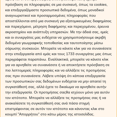
πρόσβαση σε πληροφορίες σε μια συσκευή, όπως τα cookies,
και επεξεργαζόμαστε προσωπικά δεδομένα, όπως μοναδικοί
αναγνωριστικοί και προσαρμοσμένες πληροφορίες που
αποστέλλονται από μια συσκευή για εξατομικευμένες διαφημίσεις
και περιεχόμενο, μέτρηση διαφήμισης και περιεχομένου, έρευνα
ακροατηρίου και ανάπτυξη υπηρεσιών.
Με την άδειά σας, εμείς
και οι συνεργάτες μας ενδέχεται να χρησιμοποιήσουμε ακριβή
δεδομένα γεωγραφικής τοποθεσίας και ταυτοποίησης μέσω
σάρωσης συσκευών. Μπορείτε να κάνετε κλικ για να συναινέσετε
στην επεξεργασία από εμάς και τους 1733 συνεργάτες μας όπως
περιγράφεται παραπάνω. Εναλλακτικά, μπορείτε να κάνετε κλικ
για να αρνηθείτε να συναινέσετε ή να αποκτήσετε πρόσβαση σε
πιο λεπτομερείς πληροφορίες και να αλλάξετε τις προτιμήσεις
σας πριν συναινέσετε.
Λάβετε υπόψη ότι κάποια επεξεργασία
των προσωπικών σας δεδομένων ενδέχεται να μην απαιτεί τη
συγκατάθεσή σας, αλλά έχετε το δικαίωμα να αρνηθείτε αυτήν
την επεξεργασία. Οι προτιμήσεις σαςθα ισχύουν μόνο για αυτόν
Ο Τοξότης είναι συνήθως πολύ ενθουσιώδης, γεμάτος αυτοπεποίθηση και
τον ιστότοπο. Μπορείτε να αλλάξετε τις προτιμήσεις σας ή να
πολύ εκφραστικός και τρυφερός. Αυτό μπορεί να είναι λίγο δύσκολο για
ανακαλέσετε τη συγκατάθεσή σας ανά πάσα στιγμή
σένα: αν και αγαπάς την κοινωνική ζωή, είσαι λίγο πιο υπεροπτικός.
επιστρέφοντας σε αυτόν τον ιστότοπο και κάνοντας κλικ στο
κουμπί "Απορρήτου" στο κάτω μέρος της ιστοσελίδας.
Είσαι επίσης γεμάτος από πολύ ιδιόμορφες και προοδευτικές ιδέες.