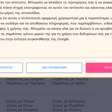
τόν τον ιστότοπο. Μπορείτε να αλλάξετε τις προτιμήσεις σας ή να ανακα
 πάσα στιγμή επιστρέφοντας σε αυτόν τον ιστότοπο και κάνοντας κλι
Καρκίνος με Ταύρο
Καρκίνος με Δίδυμους
ω μέρος της ιστοσελίδας.
Καρκίνος με Λέων
Καρκίνος με Παρθένο
Καρκίνος με Σκορπιό
Καρκίνος με Τοξότη
 ότι αυτός ο ιστότοπος/η εφαρμογή χρησιμοποιεί μία ή περισσότερες 
ω
Καρκίνος με Υδροχόο
Καρκίνος με Ιχθείς
ι να συλλέγει και να αποθηκεύει πληροφορίες που περιλαμβάνουν, ενδεικ
ης ή χρήσης σας. Μπορείτε να κάνετε κλικ για να δώσετε ή να αρνηθε
 τις σημάνσεις τρίτων μερών της για τη χρήση των δεδομένων σας για
άτω στην ενότητα συγκατάθεσης της Google.
Λέων με Ταύρο
Λέων με Δίδυμους
Λέων με Λέων
Λέων με Παρθένο
Λέων με Σκορπιό
Λέων με Τοξότη
Λέων με Υδροχόο
Λέων με Ιχθείς
ΕΠΙΛΟΓΕΣ
ΔΕΝ ΑΠΟΔΕΧΟΜΑΙ
ΑΠΟΔ
Παρθένος με Ταύρο
Παρθένος με Δίδυμους
Παρθένος με Λέων
Παρθένος με Παρθένο
Παρθένος με Σκορπιό
Παρθένος με Τοξότη
ω
Παρθένος με Υδροχόο
Παρθένος με Ιχθείς
Ζυγός με Ταύρο
Ζυγός με Δίδυμους
Ζυγός με Λέων
Ζυγός με Παρθένο
Ζυγός με Σκορπιό
Ζυγός με Τοξότη