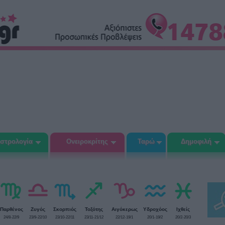
στρολογία
Ονειροκρίτης
Ταρώ
Δημοφιλή
Παρθένος
Ζυγός
Σκορπιός
Τοξότης
Αιγόκερως
Υδροχόος
Ιχθείς
24/8-22/9
23/9-22/10
23/10-22/11
23/11-21/12
22/12-19/1
20/1-19/2
20/2-20/3