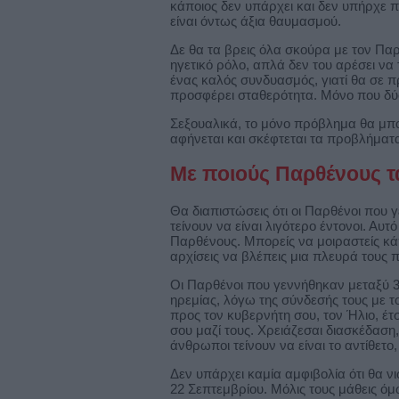
κάποιος δεν υπάρχει και δεν υπήρχε π
είναι όντως άξια θαυμασμού.
Δε θα τα βρεις όλα σκούρα με τον Παρθ
ηγετικό ρόλο, απλά δεν του αρέσει να 
ένας καλός συνδυασμός, γιατί θα σε πρ
προσφέρει σταθερότητα. Μόνο που δύ
Σεξουαλικά, το μόνο πρόβλημα θα μπο
αφήνεται και σκέφτεται τα προβλήματα
Με ποιούς Παρθένους τ
Θα διαπιστώσεις ότι οι Παρθένοι που 
τείνουν να είναι λιγότερο έντονοι. Αυτ
Παρθένους. Μπορείς να μοιραστείς κάπο
αρχίσεις να βλέπεις μια πλευρά τους 
Οι Παρθένοι που γεννήθηκαν μεταξύ 3 
ηρεμίας, λόγω της σύνδεσής τους με το
προς τον κυβερνήτη σου, τον Ήλιο, έτ
σου μαζί τους. Χρειάζεσαι διασκέδαση, 
άνθρωποι τείνουν να είναι το αντίθετο
Δεν υπάρχει καμία αμφιβολία ότι θα 
22 Σεπτεμβρίου. Μόλις τους μάθεις όμ