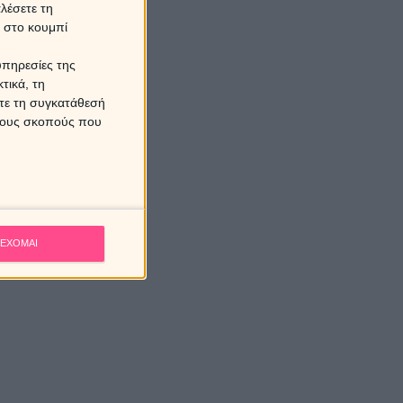
λέσετε τη
κ στο κουμπί
υπηρεσίες της
τικά, τη
ίτε τη συγκατάθεσή
 τους σκοπούς που
ΕΧΟΜΑΙ