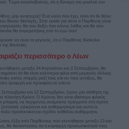
οτέ. Τώρα καταλαβαίνεις, ότι η δύναμη του μυαλού του
ένο, μην ανησυχείς! Ένα καλό που έχει, είναι ότι δε θέλει
του δίνουν διαταγές. Στην ουσία για σένα ο Παρθένος είναι
οσγειώσει, θα σου δείξει που κάνεις λάθος και θα σου
σκολα θα συγκρατήσεις εσύ το εγώ σου!
ρούσε να είναι το γεγονός, ότι ο Παρθένος δύσκολα
 της δουλειάς.
αιριάζει περισσότερο ο Λέων
γεννήθηκαν μεταξύ 24 Αυγούστου και 2 Σεπτεμβρίου, θα
ό σημαίνει ότι θα είναι καλύτεροι φίλοι από μερικούς άλλους
ιες καλές στιγμές μαζί τους και αν τους ανοίξεις, θα
πολύ τρυφερή και προσφιλή σε εσένα.
Σεπτεμβρίου και 12 Σεπτεμβρίου, έχουν μια αίσθηση της
ν πλανήτη Κρόνο. Ο Κρόνος δεν είναι ιδιαίτερα φιλικός
σι μπορείς να περιμένεις ανάμεικτα πράγματα στη σχέση
ζεστασιά, ειλικρίνεια και αυθορμητισμό και αυτοί οι
, πολύ προσεκτικοί και σχεδόν καθόλου αυθόρμητοι.
νιώσεις έλξη από Παρθένους που γεννήθηκαν μεταξύ 13 και
ως, θα διαπιστώσεις ότι η κυρίαρχη προσωπικότητά τους