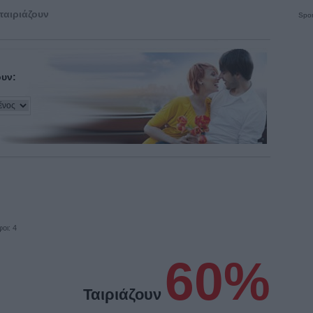
ταιριάζουν
Spon
ουν:
οι: 4
60%
Ταιριάζουν