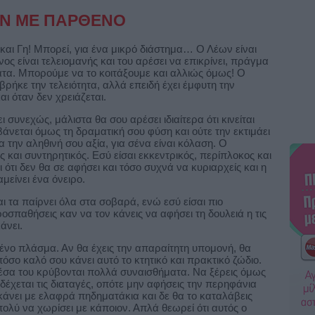
Ν ΜΕ ΠΑΡΘΕΝΟ
 και Γη! Μπορεί, για ένα μικρό διάστημα… Ο Λέων είναι
ς είναι τελειομανής και του αρέσει να επικρίνει, πράγμα
τα. Μπορούμε να το κοιτάξουμε και αλλιώς όμως! Ο
ρήκε την τελειότητα, αλλά επειδή έχει έμφυτη την
αι όταν δεν χρειάζεται.
υνεχώς, μάλιστα θα σου αρέσει ιδιαίτερα ότι κινείται
βάνεται όμως τη δραματική σου φύση και ούτε την εκτιμάει
α την αληθινή σου αξία, για σένα είναι κόλαση. Ο
 και συντηρητικός. Εσύ είσαι εκκεντρικός, περίπλοκος και
 ότι δεν θα σε αφήσει και τόσο συχνά να κυριαρχείς και η
μείνει ένα όνειρο.
ι τα παίρνει όλα στα σοβαρά, ενώ εσύ είσαι πιο
οσπαθήσεις καν να τον κάνεις να αφήσει τη δουλειά η τις
κάνει.
νο πλάσμα. Αν θα έχεις την απαραίτητη υπομονή, θα
σο καλό σου κάνει αυτό το κτητικό και πρακτικό ζώδιο.
μέσα του κρύβονται πολλά συναισθήματα. Να ξέρεις όμως
 δέχεται τις διαταγές, οπότε μην αφήσεις την περηφάνια
κάνει με ελαφρά πηδηματάκια και δε θα το καταλάβεις
πολύ να χωρίσει με κάποιον. Απλά θεωρεί ότι αυτός ο