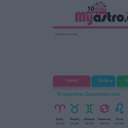
Sponsored Links
Αρχική
Ζώδια
Α
Το ημερήσιο Ωροσκόπιο μου.
Κριός
Ταύρος
Δίδυμοι
Καρκίνος
Λέων
21/3-20/4
21/4-20/5
21/5-21/6
22/6-22/7
23/7-23/8