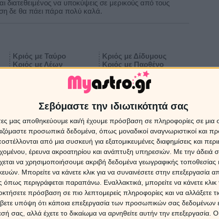
σαι διατεθειμένος να υποκύψεις σε μερικούς από τους
έση δε θα πάει πάρα πολύ καλά.
Κριός με Ταύρο
Κριός με Δίδυμους
Κριός με Λέων
Κριός με Παρθένο
Κριός με Σκορπιό
Κριός με Τοξότη
Κριός με Υδροχόο
Κριός με Ιχθείς
Σεβόμαστε την ιδιωτικότητά σας
Ταύρος με Ταύρο
Ταύρος με Δίδυμους
άτες μας αποθηκεύουμε και/ή έχουμε πρόσβαση σε πληροφορίες σε μια
Ταύρος με Λέων
Ταύρος με Παρθένο
ργαζόμαστε προσωπικά δεδομένα, όπως μοναδικοί αναγνωριστικοί και 
Ταύρος με Σκορπιό
Ταύρος με Τοξότη
Ταύρος με Υδροχόο
Ταύρος με Ιχθείς
στέλλονται από μια συσκευή για εξατομικευμένες διαφημίσεις και περ
εχομένου, έρευνα ακροατηρίου και ανάπτυξη υπηρεσιών.
Με την άδειά σα
χεται να χρησιμοποιήσουμε ακριβή δεδομένα γεωγραφικής τοποθεσίας 
ών. Μπορείτε να κάνετε κλικ για να συναινέσετε στην επεξεργασία απ
Δίδυμοι με Ταύρο
Δίδυμοι με Δίδυμους
 όπως περιγράφεται παραπάνω. Εναλλακτικά, μπορείτε να κάνετε κλικ γ
Δίδυμοι με Λέων
Δίδυμοι με Παρθένο
Δίδυμοι με Σκορπιό
Δίδυμοι με Τοξότη
οκτήσετε πρόσβαση σε πιο λεπτομερείς πληροφορίες και να αλλάξετε τι
Δίδυμοι με Υδροχόο
Δίδυμοι με Ιχθείς
βετε υπόψη ότι κάποια επεξεργασία των προσωπικών σας δεδομένων ε
εσή σας, αλλά έχετε το δικαίωμα να αρνηθείτε αυτήν την επεξεργασία. 