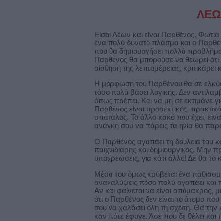
ΛΕΩ
Είσαι Λέων και είναι Παρθένος, Φωτιά
ένα πολύ δυνατό πλάσμα και ο Παρθένο
που θα δημιουργήσει πολλά προβλήμα
Παρθένος θα μπορούσε να θεωρεί ότι β
αίσθηση της λεπτομέρειας, κριτικάρει κ
Η μόρφωση του Παρθένου θα σε ελκύει σ
τόσο πολύ βάσει λογικής. Δεν αντιλαμ
όπως πρέπει. Και να μη σε εκτιμάνε γι
Παρθένος είναι προσεκτικός, πρακτικός
σπάταλος. Το άλλο κακό που έχει, είναι
ανάγκη σου να πάρεις τα ηνία θα παρα
Ο Παρθένος αγαπάει τη δουλειά του κα
παιχνιδιάρης και δημιουργικός. Μην πρ
υποχρεώσεις, για κάτι άλλο! Δε θα το 
Μέσα του όμως κρύβεται ένα παθιασμέ
ανακαλύψεις πόσο πολύ αγαπάει και πό
Αν και φαίνεται να είναι απόμακρος, 
ότι ο Παρθένος δεν είναι το άτομο που
σου να χαλάσει όλη τη σχέση. Θα την 
καν πότε έφυγε. Άσε που δε θέλει και 