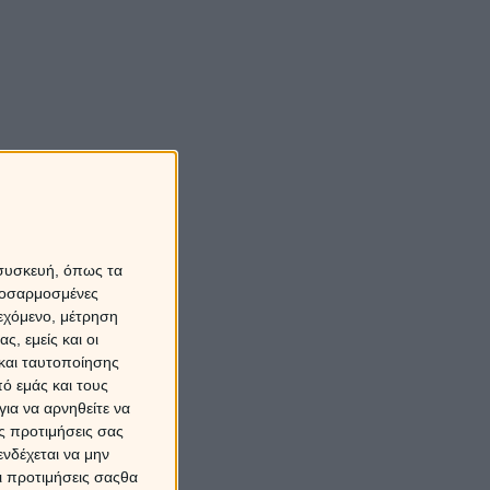
 συσκευή, όπως τα
προσαρμοσμένες
ιεχόμενο, μέτρηση
ς, εμείς και οι
και ταυτοποίησης
ό εμάς και τους
ια να αρνηθείτε να
ς προτιμήσεις σας
νδέχεται να μην
Οι προτιμήσεις σαςθα