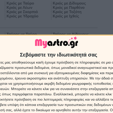
Κριός με Ταύρο
Κριός με Δίδυμους
Κριός με Λέων
Κριός με Παρθένο
Κριός με Σκορπιό
Κριός με Τοξότη
Κριός με Υδροχόο
Κριός με Ιχθείς
Ταύρος με Ταύρο
Ταύρος με Δίδυμους
Ταύρος με Λέων
Ταύρος με Παρθένο
Ταύρος με Σκορπιό
Ταύρος με Τοξότη
Ταύρος με Υδροχόο
Ταύρος με Ιχθείς
Σεβόμαστε την ιδιωτικότητά σας
άτες μας αποθηκεύουμε και/ή έχουμε πρόσβαση σε πληροφορίες σε μια
Δίδυμοι με Ταύρο
Δίδυμοι με Δίδυμους
ργαζόμαστε προσωπικά δεδομένα, όπως μοναδικοί αναγνωριστικοί και 
Δίδυμοι με Λέων
Δίδυμοι με Παρθένο
στέλλονται από μια συσκευή για εξατομικευμένες διαφημίσεις και περ
Δίδυμοι με Σκορπιό
Δίδυμοι με Τοξότη
Δίδυμοι με Υδροχόο
Δίδυμοι με Ιχθείς
εχομένου, έρευνα ακροατηρίου και ανάπτυξη υπηρεσιών.
Με την άδειά σα
χεται να χρησιμοποιήσουμε ακριβή δεδομένα γεωγραφικής τοποθεσίας 
ών. Μπορείτε να κάνετε κλικ για να συναινέσετε στην επεξεργασία απ
 όπως περιγράφεται παραπάνω. Εναλλακτικά, μπορείτε να κάνετε κλικ γ
Καρκίνος με Ταύρο
Καρκίνος με Δίδυμους
οκτήσετε πρόσβαση σε πιο λεπτομερείς πληροφορίες και να αλλάξετε τι
Καρκίνος με Λέων
Καρκίνος με Παρθένο
Καρκίνος με Σκορπιό
Καρκίνος με Τοξότη
βετε υπόψη ότι κάποια επεξεργασία των προσωπικών σας δεδομένων ε
ω
Καρκίνος με Υδροχόο
Καρκίνος με Ιχθείς
εσή σας, αλλά έχετε το δικαίωμα να αρνηθείτε αυτήν την επεξεργασία. 