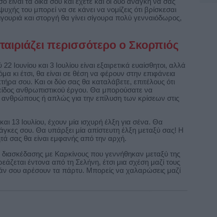
ο είναι τα δικά σου και έχετε και οι δύο ανάγκη να σας
ψυχής του μπορεί να σε κάνει να νομίζεις ότι βρίσκεσαι
γουριά και στοργή θα γίνει σίγουρα πολύ γενναιόδωρος,
ταιριάζει περισσότερο ο Σκορπιός
22 Ιουνίου και 3 Ιουλίου είναι εξαιρετικά ευαίσθητοι, αλλά
μα κι έτσι, θα είναι σε θέση να φέρουν στην επιφάνεια
ήρα σου. Και οι δύο σας θα καταλάβετε, επιτέλους ότι
είδος ανθρωπιστικού έργου. Θα μπορούσατε να
 ανθρώπους ή απλώς για την επίλυση των κρίσεων στις
αι 13 Ιουλίου, έχουν μία ισχυρή έλξη για σένα. Θα
άγκες σου. Θα υπάρξει μία απίστευτη έλξη μεταξύ σας! Η
τά σας θα είναι εμφανής από την αρχή.
ς διασκέδασης με Καρκίνους που γεννήθηκαν μεταξύ της
ρεάζεται έντονα από τη Σελήνη, έτσι μια σχέση μαζί τους
 εάν σου αρέσουν τα πάρτυ. Μπορείς να χαλαρώσεις μαζί