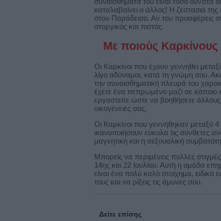
συναισθήματα του είναι τόσο δυνατά όσ
καταλαβαίνει ο άλλος! Η ζεστασιά της 
στον Παράδεισο. Αν του προσφέρεις σι
στοργικός και πιστός.
Με ποιούς Καρκίνους 
Οι Καρκίνοι που έχουν γεννηθεί μεταξύ 
λίγο αδύναμοι, κατά τη γνώμη σου. Ακό
την συναισθηματική πλευρά του χαρακτ
έχετε ένα πεπρωμένο μαζί σε κάποιο 
εργαστείτε ώστε να βοηθήσετε άλλους
οικογένειές σας.
Οι Καρκίνοι που γεννήθηκαν μεταξύ 4 κ
ικανοποιήσουν εύκολα τις σύνθετες αν
μαγνητική και η σεξουαλική συμβατότη
Μπορείς να περιμένεις πολλές στιγμέ
14ης και 22 Ιουλίου. Αυτή η ομάδα επη
είναι ένα πολύ καλό στοίχημα, ειδικά
τους και να ρίξεις τις άμυνες σου.
Δείτε επίσης