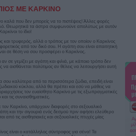
ΠΙΟΣ ΜΕ ΚΑΡΚΙΝΟ
ο καλά που δεν μπορείς να το πιστέψεις! Άλλες φορές
αλό. Θεωρητικά τα άστρα συμφωνούνε απολύτως με αυτόν
αρκίνοι το ίδιο!
ός και τρυφερός, αλλά ο τρόπος με τον οποίον ο Καρκίνος
φορετικός από τον δικό σου. Η αγάπη σου είναι απαιτητική
ίναι σε θέση να σου προσφέρει ο Καρκίνος.
 αν σε γεμίζει με αγάπη και φιλιά, με κάποιο τρόπο δεν
ις να αισθάνεται πολύτιμος αν θέλεις να λειτουργήσει αυτή
τα σου καλύτερα από τα περισσότερα ζώδια, επειδή είναι
ωδιακού κύκλου, αλλά θα πρέπει και εσύ να μάθεις να
κυριαρχήσεις τον ευαίσθητο Καρκίνο με τις εξωπραγματικές
 και τις συναισθηματικές.
με τον Καρκίνο, υπάρχουν διαφορές στο σεξουαλικό
γάπη και την σιγουριά ενός δεσμού πριν αφήσει ελεύθερο
σαι από τις αισθησιακές και σεξουαλικές πτυχές μίας
ίνος είναι ο κατάλληλος σύντροφος για σένα! Τα