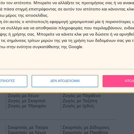
τόν τον ιστότοπο. Μπορείτε να αλλάξετε τις προτιμήσεις σας ή να ανακα
 πάσα στιγμή επιστρέφοντας σε αυτόν τον ιστότοπο και κάνοντας κλι
ω μέρος της ιστοσελίδας.
Λέων με Ταύρο
Λέων με Δίδυμους
 ότι αυτός ο ιστότοπος/η εφαρμογή χρησιμοποιεί μία ή περισσότερες 
Λέων με Λέων
Λέων με Παρθένο
Λέων με Σκορπιό
Λέων με Τοξότη
ι να συλλέγει και να αποθηκεύει πληροφορίες που περιλαμβάνουν, ενδεικ
Λέων με Υδροχόο
Λέων με Ιχθείς
ης ή χρήσης σας. Μπορείτε να κάνετε κλικ για να δώσετε ή να αρνηθε
 τις σημάνσεις τρίτων μερών της για τη χρήση των δεδομένων σας για
άτω στην ενότητα συγκατάθεσης της Google.
Παρθένος με Ταύρο
Παρθένος με Δίδυμους
Παρθένος με Λέων
Παρθένος με Παρθένο
Παρθένος με Σκορπιό
Παρθένος με Τοξότη
ω
Παρθένος με Υδροχόο
Παρθένος με Ιχθείς
ΕΠΙΛΟΓΕΣ
ΔΕΝ ΑΠΟΔΕΧΟΜΑΙ
ΑΠΟΔ
Ζυγός με Ταύρο
Ζυγός με Δίδυμους
Ζυγός με Λέων
Ζυγός με Παρθένο
Ζυγός με Σκορπιό
Ζυγός με Τοξότη
Ζυγός με Υδροχόο
Ζυγός με Ιχθείς
Σκορπιός με Ταύρο
Σκορπιός με Δίδυμους
Σκορπιός με Λέων
Σκορπιός με Παρθένο