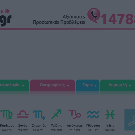
στρολογία
Ονειροκρίτης
Ταρώ
Δημοφιλή
Παρθένος
Ζυγός
Σκορπιός
Τοξότης
Αιγόκερως
Υδροχόος
Ιχθείς
24/8-22/9
23/9-22/10
23/10-22/11
23/11-21/12
22/12-19/1
20/1-19/2
20/2-20/3