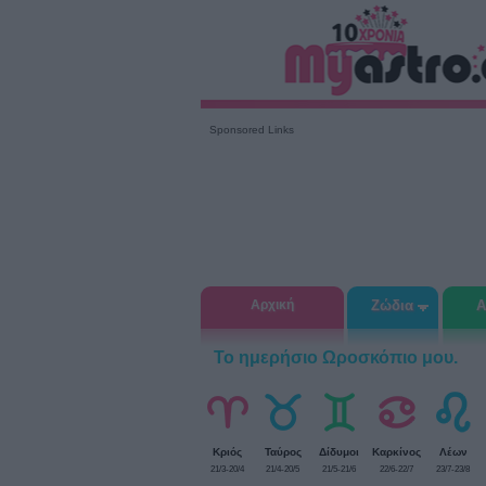
Sponsored Links
Αρχική
Ζώδια
Α
Το ημερήσιο Ωροσκόπιο μου.
Κριός
Ταύρος
Δίδυμοι
Καρκίνος
Λέων
21/3-20/4
21/4-20/5
21/5-21/6
22/6-22/7
23/7-23/8