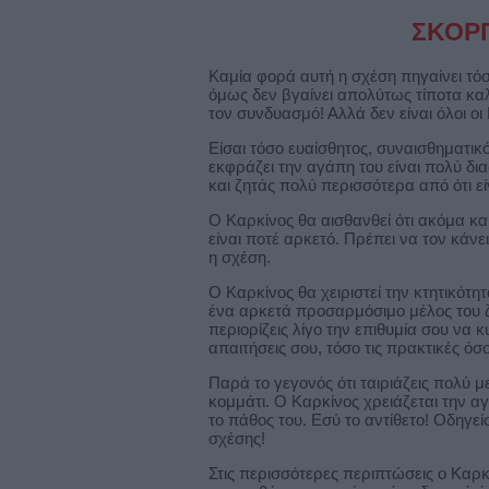
ΣΚΟΡ
Καμία φορά αυτή η σχέση πηγαίνει τόσ
όμως δεν βγαίνει απολύτως τίποτα κ
τον συνδυασμό! Αλλά δεν είναι όλοι οι Κ
Είσαι τόσο ευαίσθητος, συναισθηματικ
εκφράζει την αγάπη του είναι πολύ δια
και ζητάς πολύ περισσότερα από ότι ε
Ο Καρκίνος θα αισθανθεί ότι ακόμα και
είναι ποτέ αρκετό. Πρέπει να τον κάνε
η σχέση.
Ο Καρκίνος θα χειριστεί την κτητικότη
ένα αρκετά προσαρμόσιμο μέλος του ζ
περιορίζεις λίγο την επιθυμία σου να 
απαιτήσεις σου, τόσο τις πρακτικές όσο
Παρά το γεγονός ότι ταιριάζεις πολύ 
κομμάτι. Ο Καρκίνος χρειάζεται την α
το πάθος του. Εσύ το αντίθετο! Οδηγεί
σχέσης!
Στις περισσότερες περιπτώσεις ο Καρκ